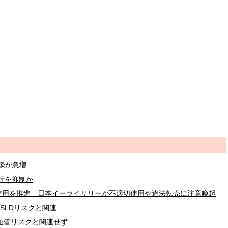
談が急増
進行を抑制か
使用を推進 日本イーライリリーが不適切使用や違法転売に注意喚起
SLDリスクと関連
血管リスクと関連せず