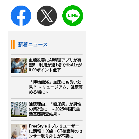
新着ニュース
血糖改善にAI料理アプリが有
望⁉ 利用が週1増でHbA1cが
0.09ポイント低下
「博物館浴」血圧にも良い効
果？ ～ミュージアム、健康高
める場に～
通院理由、「糖尿病」が男性
の第2位に ～2025年国民生
活基礎調査結果～
FreeStyleリブレ２ユーザー
に朗報！ X線・CT検査時のセ
ンサー取り外しが不要に