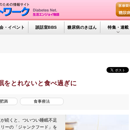
会・イベント
談話室BBS
糖尿病のきほん
特集・連載
腎臓の健康道
インスリンポ
血糖トレンド
グリコアルブ
眠をとれないと食べ過ぎに
特集・連載 
肥満
食事療法
が続くと、ついつい睡眠不足
ロリーの「ジャンクフード」を