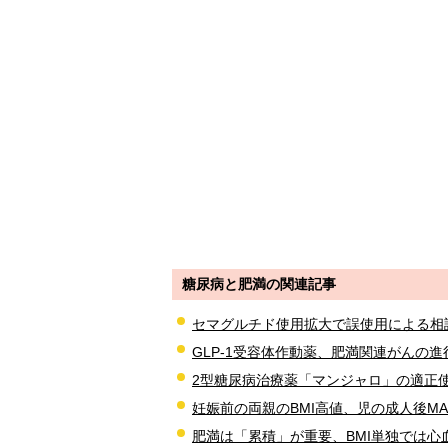
糖尿病と肥満の関連記事
セマグルチド使用拡大で誤使用による相
GLP-1受容体作動薬、肥満関連がんの
2型糖尿病治療薬「マンジャロ」の適正
妊娠前の両親のBMI高値、児の成人後MA
肥満は「累積」が重要、BMI単独では心