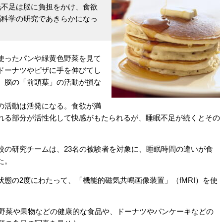
眠不足は脳に負担をかけ、食欲
脳科学の研究であきらかになっ
使ったパンや緑黄色野菜を見て
ドーナツやピザに手を伸びてし
、脳の「前頭葉」の活動が損な
の活動は活発になる。食欲が満
れる部分が活性化して快感がもたられるが、睡眠不足が続くとその
の研究チームは、23名の被験者を対象に、睡眠時間の違いが食
た。
態の2度にわたって、「機能的磁気共鳴画像装置」（fMRI）を使
の野菜や果物などの健康的な食品や、ドーナツやパンケーキなどの