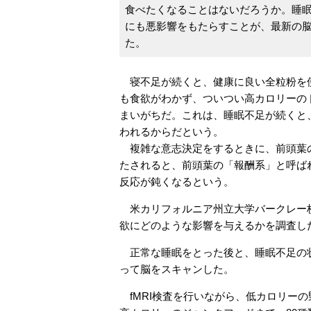
食べたくなることはないだろうか。睡
にも悪影響をもたらすことが、最新の
た。
寝不足が続くと、健康に良い全粒粉を
も食欲がわかず、ついつい高カロリーの
まいがちだ。これは、睡眠不足が続くと
われるからだという。
複雑な意志決定をするときに、前頭葉
たされると、前頭葉の「報酬系」と呼ば
反応が鈍くなるという。
米カリフォルニア州立大学バークレー校
欲にどのような影響を与えるかを調査し
正常な睡眠をとった後と、睡眠不足の状
って脳をスキャンした。
fMRI検査を行いながら、低カロリー