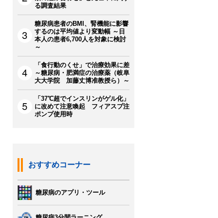
る調査結果
糖尿病患者のBMI、腎機能に影響
するのは平均値より変動幅 ～日
本人の患者6,700人を対象に検討
～
「食行動のくせ」で治療効果に差
～糖尿病・肥満症の治療薬（岐阜
大大学院 加藤丈博准教授ら）～
「37℃超でインスリンがゲル化」
に改めて注意喚起 フィアスプ注
ポンプ使用時
おすすめコーナー
糖尿病のアプリ・ツール
糖尿病3分間ラーニング