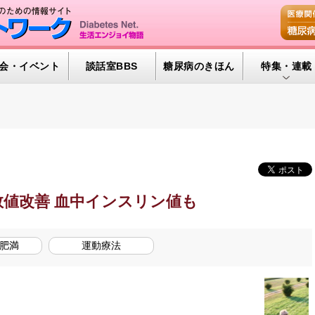
会・イベント
談話室BBS
糖尿病のきほん
特集・連載
腎臓の健康道
インスリンポ
血糖トレンド
グリコアルブ
数値改善 血中インスリン値も
特集・連載 
肥満
運動療法