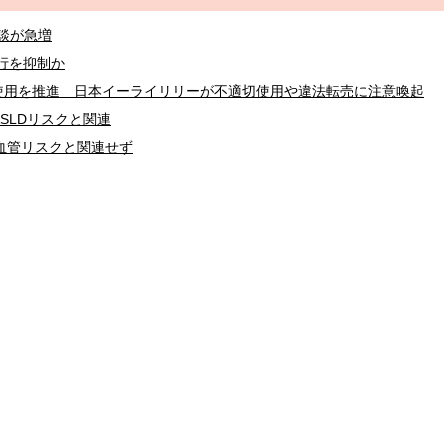
談が急増
進行を抑制か
使用を推進 日本イーライリリーが不適切使用や違法転売に注意喚起
SLDリスクと関連
血管リスクと関連せず