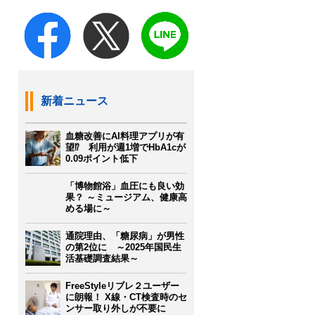
新着ニュース
血糖改善にAI料理アプリが有
望⁉ 利用が週1増でHbA1cが
0.09ポイント低下
「博物館浴」血圧にも良い効
果？ ～ミュージアム、健康高
める場に～
通院理由、「糖尿病」が男性
の第2位に ～2025年国民生
活基礎調査結果～
FreeStyleリブレ２ユーザー
に朗報！ X線・CT検査時のセ
ンサー取り外しが不要に