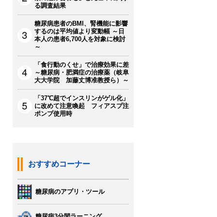
る調査結果
糖尿病患者のBMI、腎機能に影響
するのは平均値より変動幅 ～日
本人の患者6,700人を対象に検討
～
「食行動のくせ」で治療効果に差
～糖尿病・肥満症の治療薬（岐阜
大大学院 加藤丈博准教授ら）～
「37℃超でインスリンがゲル化」
に改めて注意喚起 フィアスプ注
ポンプ使用時
おすすめコーナー
糖尿病のアプリ・ツール
糖尿病3分間ラーニング