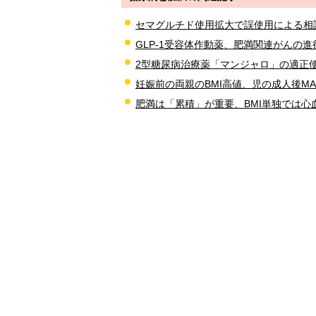
セマグルチド使用拡大で誤使用による相
GLP-1受容体作動薬、肥満関連がんの
2型糖尿病治療薬「マンジャロ」の適正
妊娠前の両親のBMI高値、児の成人後MA
肥満は「累積」が重要、BMI単独では心