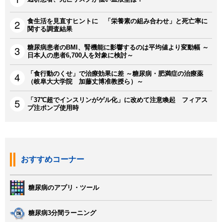
食生活を見直すヒントに 「栄養素の組み合わせ」と死亡率に
関する調査結果
糖尿病患者のBMI、腎機能に影響するのは平均値より変動幅 ～
日本人の患者6,700人を対象に検討～
「食行動のくせ」で治療効果に差 ～糖尿病・肥満症の治療薬
（岐阜大大学院 加藤丈博准教授ら）～
「37℃超でインスリンがゲル化」に改めて注意喚起 フィアス
プ注ポンプ使用時
おすすめコーナー
糖尿病のアプリ・ツール
糖尿病3分間ラーニング