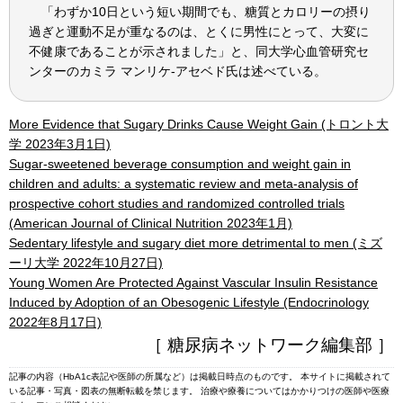
「わずか10日という短い期間でも、糖質とカロリーの摂り
過ぎと運動不足が重なるのは、とくに男性にとって、大変に
不健康であることが示されました」と、同大学心血管研究セ
ンターのカミラ マンリケ-アセベド氏は述べている。
More Evidence that Sugary Drinks Cause Weight Gain (トロント大
学 2023年3月1日)
Sugar-sweetened beverage consumption and weight gain in
children and adults: a systematic review and meta-analysis of
prospective cohort studies and randomized controlled trials
(American Journal of Clinical Nutrition 2023年1月)
Sedentary lifestyle and sugary diet more detrimental to men (ミズ
ーリ大学 2022年10月27日)
Young Women Are Protected Against Vascular Insulin Resistance
Induced by Adoption of an Obesogenic Lifestyle (Endocrinology
2022年8月17日)
［ 糖尿病ネットワーク編集部 ］
記事の内容（HbA1c表記や医師の所属など）は掲載日時点のものです。 本サイトに掲載されて
いる記事・写真・図表の無断転載を禁じます。 治療や療養についてはかかりつけの医師や医療