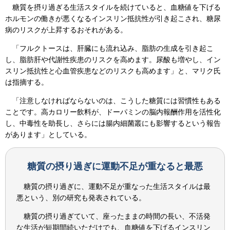
糖質を摂り過ぎる生活スタイルを続けていると、血糖値を下げる
ホルモンの働きが悪くなるインスリン抵抗性が引き起こされ、糖尿
病のリスクが上昇するおそれがある。
「フルクトースは、肝臓にも流れ込み、脂肪の生成を引き起こ
し、脂肪肝や代謝性疾患のリスクを高めます。尿酸も増やし、イン
スリン抵抗性と心血管疾患などのリスクも高めます」と、マリク氏
は指摘する。
「注意しなければならないのは、こうした糖質には習慣性もある
ことです。高カロリー飲料が、ドーパミンの脳内報酬作用を活性化
し、中毒性を助長し、さらには腸内細菌叢にも影響するという報告
があります」としている。
糖質の摂り過ぎに運動不足が重なると最悪
糖質の摂り過ぎに、運動不足が重なった生活スタイルは最
悪という、別の研究も発表されている。
糖質の摂り過ぎていて、座ったままの時間の長い、不活発
な生活が短期間続いただけでも、血糖値を下げるインスリン