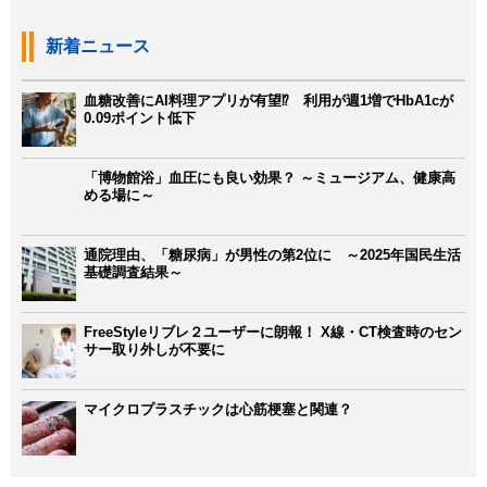
新着ニュース
血糖改善にAI料理アプリが有望⁉ 利用が週1増でHbA1cが
0.09ポイント低下
「博物館浴」血圧にも良い効果？ ～ミュージアム、健康高
める場に～
通院理由、「糖尿病」が男性の第2位に ～2025年国民生活
基礎調査結果～
FreeStyleリブレ２ユーザーに朗報！ X線・CT検査時のセン
サー取り外しが不要に
マイクロプラスチックは心筋梗塞と関連？