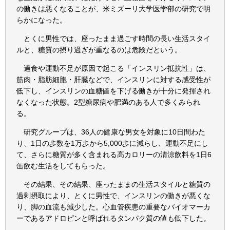
の働きは悪くなることが、米ミズーリ大学医学部の研究で明
らかになった。
とくに男性では、座ったまま過ごす時間の長い生活スタイ
ルと、糖質の摂り過ぎが重なるのは危険だという。
過食や運動不足が原因で起こる「インスリン抵抗性」は、
筋肉・脂肪細胞・肝臓などで、インスリンに対する感受性が
低下し、インスリンの血糖値を下げる働きが十分に発揮され
なくなった状態。2型糖尿病や肥満のある人で多くみられ
る。
研究グループは、36人の健康な男女を対象に10日間わた
り、1日の歩数を1万歩から5,000歩に減らし、運動不足にし
て、さらに糖質が多く含まれる高カロリーの清涼飲料を1日6
缶飲む生活をしてもらった。
その結果、その結果、座ったままの生活スタイルと糖質の
過剰摂取により、とくに男性で、インスリンの働きが悪くな
り、脚の血流も減少した。心血管疾患の重要なバイオマーカ
ーであるアドロピンと呼ばれるタンパク質の値も低下した。