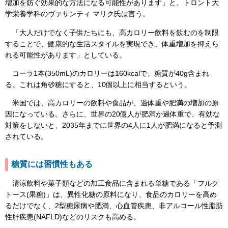
増加を防ぐ効果的な方法になる可能性があります」と、トロント大
学栄養学科のヴァサンティ マリク氏は言う。
「大人だけでなく子供たちにも、高カロリー飲料を飲むのを制限
することで、健康的な生活スタイルを実現でき、体重増加を抑えら
れる可能性があります」としている。
コーラ1本(350mL)のカロリーは160kcalで、糖質が40g含まれ
る。これは角砂糖にすると、10個以上に相当するという。
米国では、高カロリーの飲料や食品が、過体重や肥満の増加の原
因になっている。さらに、世界の20億人が肥満か過体重で、有効な
対策をしないと、2035年までに世界の4人に1人が肥満になると予測
されている。
糖質には習慣性もある
清涼飲料や菓子類などの加工食品に含まれる単糖である「フルク
トース(果糖)」は、異性化糖の原料になり、食品のカロリーを高め
るだけでなく、2型糖尿病や肥満、心血管疾患、非アルコール性脂肪
性肝疾患(NAFLD)などのリスクも高める。