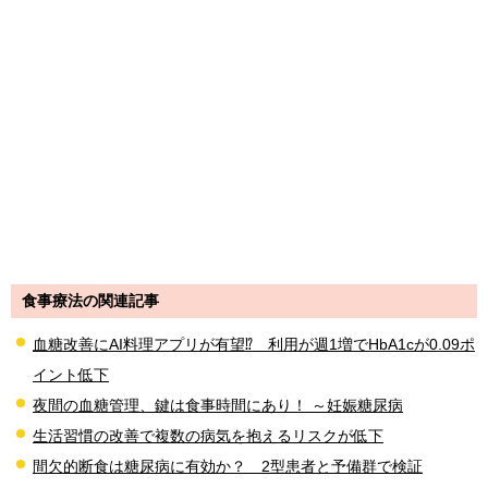
食事療法の関連記事
血糖改善にAI料理アプリが有望⁉ 利用が週1増でHbA1cが0.09ポ
イント低下
夜間の血糖管理、鍵は食事時間にあり！ ～妊娠糖尿病
生活習慣の改善で複数の病気を抱えるリスクが低下
間欠的断食は糖尿病に有効か？ 2型患者と予備群で検証