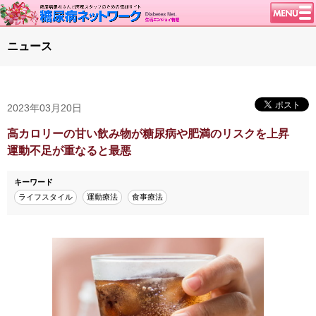
トップページ
ニュース
ニュース
学会・イベント
2023年03月20日
談話室BBS
糖尿病のきほん
高カロリーの甘い飲み物が糖尿病や肥満のリスクを上昇
運動不足が重なると最悪
特集・連載
腎臓の健康道
キーワード
ライフスタイル
運動療法
食事療法
インスリンポンプ
血糖トレンド
グリコアルブミン
特集・連載 一覧へ
1型ライフ