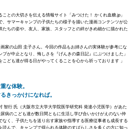
との大切さを伝える情報サイト「みつけた！ かくれ血糖.jp」
で、サマーキャンプの子供たちの様子を描いた漫画コンテンツが公
供たちの姿や、友人、家族、スタッフとの絆がきめ細かに描かれた
画家の山田 圭子さん。今回の作品もお姉さんの実体験が参考にな
ンプが中止となり、悔しさを『げんきの森日記』にぶつけました」
をこども達が得る日がやってくることを心から祈っております 」
貴重な体験。
するきっかけになれば。
 智行 氏（大阪市立大学大学院医学研究科 発達小児医学）があた
糖尿病のこども達が数日間ともに生活し学び合いかけがえのない仲
でなく、子供たちを送り出す家族や指導する医療従事者も成長する
を読んで、キャンプで得られる体験のすばらしさを多くの方に知っ