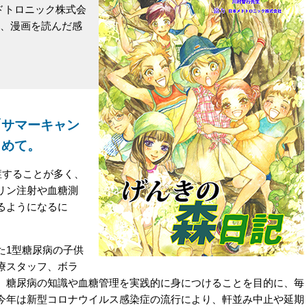
メドトロニック株式会
在、漫画を読んだ感
「サマーキャン
こめて。
症することが多く、
リン注射や血糖測
るようになるに
1型糖尿病の子供
療スタッフ、ボラ
、糖尿病の知識や血糖管理を実践的に身につけることを目的に、毎
今年は新型コロナウイルス感染症の流行により、軒並み中止や延期