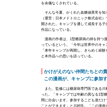
を余儀なくされている。
そんな今夏、かくれた血糖値異常を知るこ
（運営：日本メドトロニック株式会社）
開された。キャンプを通して成長する子
作品になっている。
漫画の作者は、1型糖尿病の姉を持つ漫
っているという。「今年は世界中のキャ
「来年キャンプが再開し、きらめく経験
と本作品への思いを語っている。
かけがえのない仲間たちとの
この漫画が、キャンプに参加
また、監修には糖尿病専門医である川村
った。「キャンプでは年齢の異なる1型
間に出会います。参加するこども達だけ
ことができます」と川村氏。「この漫画