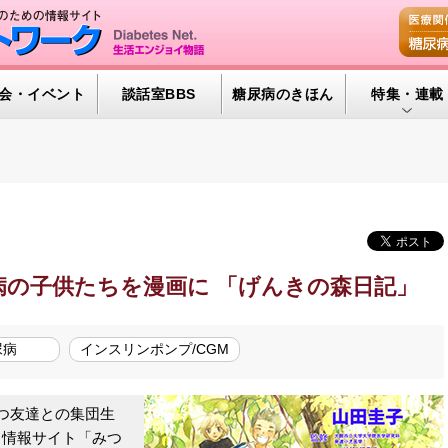
会・イベント
談話室BBS
糖尿病のきほん
特集・連載
特集・連載 
腎臓の健康道
インスリンポ
血糖トレンド
病の子供たちを漫画に 「げんきの森日記」
グリコアルブ
尿病
インスリンポンプ/CGM
つ友達との集団生
、情報サイト「みつ