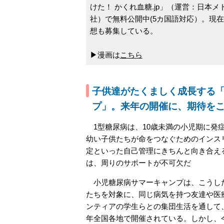
けた！ かくれ血糖.jp」（運営：日本
社）で無料公開中(5カ国語対応）。現
想も募集している。
▶漫画は
こちら
子供達がたくましく成長する
プ」。来年の開催に、期待を
1型糖尿病は、10歳未満の小児期に発
幼い子供たちが命をつなぐためのインス
定といった自己管理にきちんと向き合え
は、周りのサポートが不可欠だ
小児糖尿病サマーキャンプは、こうした
たちを対象に、同じ病気を持つ友達や医
ンティアの学生らとの集団生活を通して
年全国各地で開催されている。しかし、