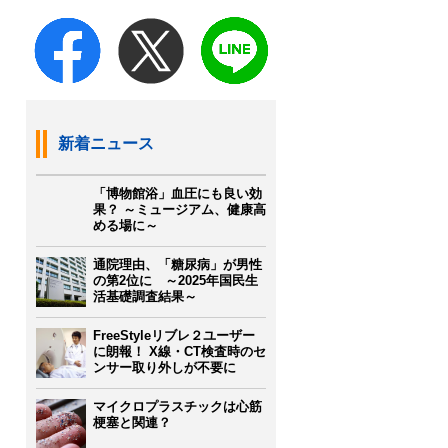
新着ニュース
「博物館浴」血圧にも良い効
果？ ～ミュージアム、健康高
める場に～
通院理由、「糖尿病」が男性
の第2位に ～2025年国民生
活基礎調査結果～
FreeStyleリブレ２ユーザー
に朗報！ X線・CT検査時のセ
ンサー取り外しが不要に
マイクロプラスチックは心筋
梗塞と関連？