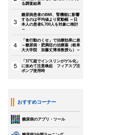
る調査結果
糖尿病患者のBMI、腎機能に影響
するのは平均値より変動幅 ～日
本人の患者6,700人を対象に検討
～
「食行動のくせ」で治療効果に差
～糖尿病・肥満症の治療薬（岐阜
大大学院 加藤丈博准教授ら）～
「37℃超でインスリンがゲル化」
に改めて注意喚起 フィアスプ注
ポンプ使用時
おすすめコーナー
糖尿病のアプリ・ツール
糖尿病3分間ラーニング