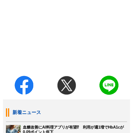
新着ニュース
血糖改善にAI料理アプリが有望⁉ 利用が週1増でHbA1cが
0.09ポイント低下