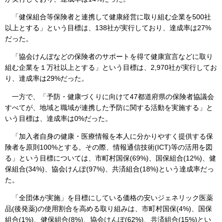
「健保組合等保険者と連携して健康経営に取り組む企業を500社
以上とする」という目標は、138社が実行しており、達成率は27%
だった。
「協会けんぽなどの保険者のサポートを得て健康宣言などに取り
組む企業を１万社以上とする」という目標は、2,970社が実行してお
り、達成率は29%だった。
一方で、「予防・健康づくりに向けて47都道府県の保険者協議会
すべてが、地域と職域が連携した予防に関する活動を実施する」と
いう目標は、達成率は0%だった。
「加入者自身の健康・医療情報を本人に分かりやすく提供する保
険者を原則100%とする。その際、情報通信技術(ICT)等の活用を図
る」という目標については、市町村国保(69%)、国保組合(12%)、健
保組合(34%)、協会けんぽ(97%)、共済組合(18%)という達成率だっ
た。
「全団体が実施」を目標にしている価格の安いジェネリック医薬
品(後発薬)の使用割合を高める取り組みは、市町村国保(4%)、国保
組合(1%)、健保組合(8%)、協会けんぽ(62%)、共済組合(15%)とい