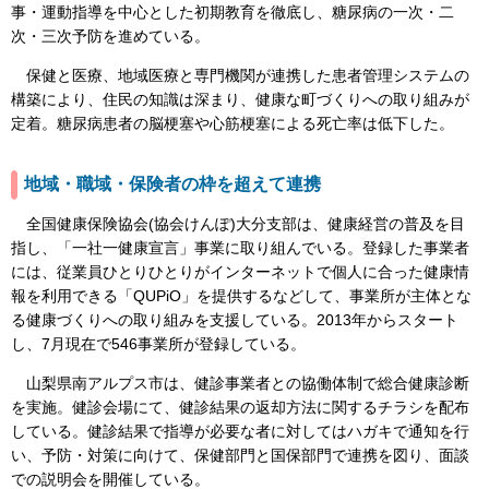
事・運動指導を中心とした初期教育を徹底し、糖尿病の一次・二
次・三次予防を進めている。
保健と医療、地域医療と専門機関が連携した患者管理システムの
構築により、住民の知識は深まり、健康な町づくりへの取り組みが
定着。糖尿病患者の脳梗塞や心筋梗塞による死亡率は低下した。
地域・職域・保険者の枠を超えて連携
全国健康保険協会(協会けんぽ)大分支部は、健康経営の普及を目
指し、「一社一健康宣言」事業に取り組んでいる。登録した事業者
には、従業員ひとりひとりがインターネットで個人に合った健康情
報を利用できる「QUPiO」を提供するなどして、事業所が主体とな
る健康づくりへの取り組みを支援している。2013年からスタート
し、7月現在で546事業所が登録している。
山梨県南アルプス市は、健診事業者との協働体制で総合健康診断
を実施。健診会場にて、健診結果の返却方法に関するチラシを配布
している。健診結果で指導が必要な者に対してはハガキで通知を行
い、予防・対策に向けて、保健部門と国保部門で連携を図り、面談
での説明会を開催している。