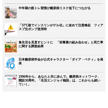
中年期の筋トレ習慣が糖尿病リスク低下につながる
「37℃超でインスリンがゲル化」に改めて注意喚起 フィア
スプ注ポンプ使用時
食生活を見直すヒントに 「栄養素の組み合わせ」と死亡率
に関する調査結果
日本糖尿病学会が公式キャラクター「ダイア・ベティ」を発
表
1996年から、あなたと共に歩んで。糖尿病ネットワーク、
開設30周年。「生活エンジョイ物語」は、これからも続い
ていく。