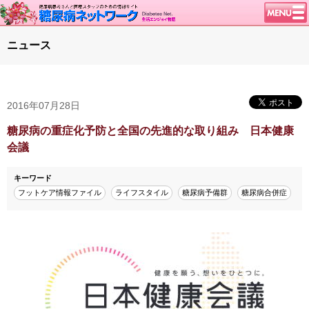
トップページ
ニュース
ニュース
学会・イベント
2016年07月28日
談話室BBS
糖尿病のきほん
糖尿病の重症化予防と全国の先進的な取り組み 日本健康
会議
特集・連載
特集・連載 一覧へ
1型ライフ
キーワード
フットケア情報ファイル
ライフスタイル
糖尿病予備群
糖尿病合併症
腎臓の健康道
インスリンポンプ
血糖トレンド
グリコアルブミン