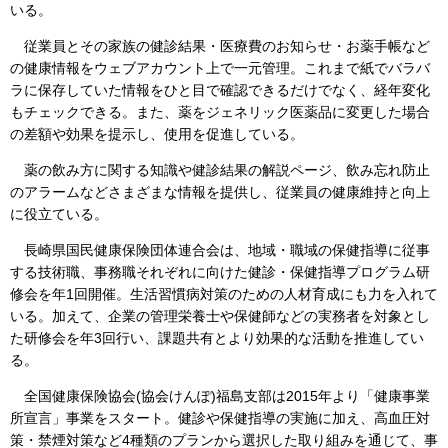
いる。
従業員とその家族の健診結果・医療費のお知らせ・お薬手帳など
の健康情報をウェブアカウント上で一元管理。これまで紙でバラバ
ラに保存していた情報をひと目で確認できるだけでなく、経年変化
もチェックできる。また、薬をジェネリック医薬品に変更した場合
の差額や効果を提示し、使用を促進している。
薬の飲み方に関する知識や健診結果の解説ページ、飲み忘れ防止
のアラームなどさまざまな情報を提供し、従業員の健康維持と向上
に役立ている。
長崎県国民健康保険団体連合会は、地域・職域の保健指導に従事
する技術職、事務職それぞれに向けた健診・保健指導プログラム研
修会を年1回開催。生活習慣病対策のための人材育成にも力を入れて
いる。加えて、企業の管理栄養士や保健師などの実務者を対象とし
た研修会を年3回行い、課題共有とより効果的な活動を推進してい
る。
全国健康保険協会(協会けんぽ)福島支部は2015年より「健康事業
所宣言」事業をスタート。健診や保健指導の実施に加え、高血圧対
策・禁煙対策など4種類のプランから選択した取り組みを通じて、事