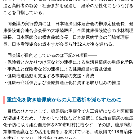
進と高齢者の就労・社会参加を促進し、経済の活性化にもつなげる
ことを目指している。
同会議の実行委員には、日本経済団体連合会の榊原定征会長、健
康保険組合連合会会長の大塚陸毅氏、全国健康保険協会の小林剛理
事長、日本医師会の横倉義武会長、日本糖尿病学会の門脇孝理事
長、日本看護協会の坂本すが会長ら計32人が名を連ねる。
同会議が目的としているのは下記の4項目――
・保険者とかかりつけ医などの連携による生活習慣病の重症化予防
・事業主と保険者などの連携による健康経営の普及促進
・健康増進活動を支援する事業者の支援・育成
・健康寿命延伸および医療費適正化に資する取り組みの推進
重症化を防ぎ糖尿病からの人工透析を減らすために
目標のひとつとして、糖尿病の重症化で人工透析になると医療費
が増加するため、「かかりつけ医などと連携して生活習慣病の重症
化予防に取り組む自治体を800市町村に増やす、その際、糖尿病対
策推進会議などの活用を図る」を掲げている。現段階で118自治体
が実行しており、達成率は14%だった。