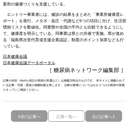
業所の健康づくりを支援している。
エントリー事業者には、健診の結果をまとめた「事業所健康度レ
ポート」を発行。メタボ・血圧・代謝など6つの項目に分け、生活習
慣病リスクを数値化。同業態や全国の平均とも比較できるようにし
て、健康度を明示している。同事業は県との共催で実施。県が進め
る「福島県次世代育成支援企業認証」制度のポイント加算なども行
っている。
日本健康会議
日本健康会議データポータル
［ 糖尿病ネットワーク編集部 ］
記事の内容（HbA1c表記や医師の所属など）は掲載日時点のものです。 本サイトに掲載されて
いる記事・写真・図表の無断転載を禁じます。 治療や療養についてはかかりつけの医師や医療
スタッフにご相談ください｡
前の記事へ
記事一覧へ
次の記事へ