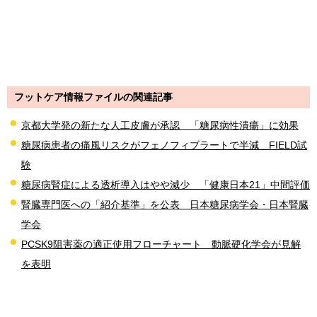
フットケア情報ファイルの関連記事
京都大学発の新たな人工皮膚が承認 「糖尿病性潰瘍」に効果
糖尿病患者の痛風リスクがフェノフィブラートで半減 FIELD試
験
糖尿病腎症による透析導入はやや減少 「健康日本21」中間評価
腎臓専門医への「紹介基準」を公表 日本糖尿病学会・日本腎臓
学会
PCSK9阻害薬の適正使用フローチャート 動脈硬化学会が見解
を表明