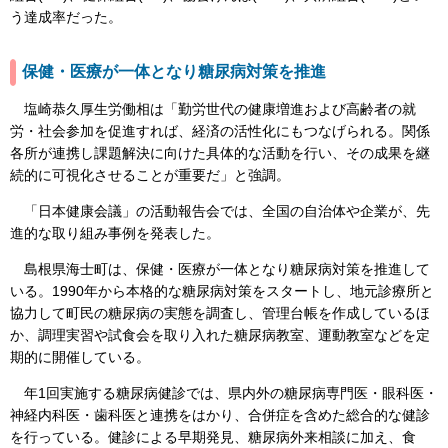
う達成率だった。
保健・医療が一体となり糖尿病対策を推進
塩崎恭久厚生労働相は「勤労世代の健康増進および高齢者の就
労・社会参加を促進すれば、経済の活性化にもつなげられる。関係
各所が連携し課題解決に向けた具体的な活動を行い、その成果を継
続的に可視化させることが重要だ」と強調。
「日本健康会議」の活動報告会では、全国の自治体や企業が、先
進的な取り組み事例を発表した。
島根県海士町は、保健・医療が一体となり糖尿病対策を推進して
いる。1990年から本格的な糖尿病対策をスタートし、地元診療所と
協力して町民の糖尿病の実態を調査し、管理台帳を作成しているほ
か、調理実習や試食会を取り入れた糖尿病教室、運動教室などを定
期的に開催している。
年1回実施する糖尿病健診では、県内外の糖尿病専門医・眼科医・
神経内科医・歯科医と連携をはかり、合併症を含めた総合的な健診
を行っている。健診による早期発見、糖尿病外来相談に加え、食