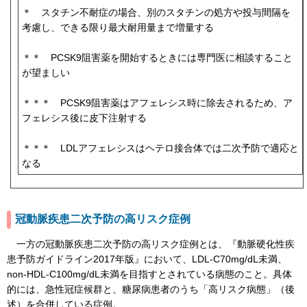
＊ スタチン不耐症の場合、別のスタチンの処方や投与間隔を
考慮し、できる限り最大耐用量まで増量する
＊＊ PCSK9阻害薬を開始するときには専門医に相談すること
が望ましい
＊＊＊ PCSK9阻害薬はアフェレシス時に除去されるため、ア
フェレシス後に皮下注射する
＊＊＊ LDLアフェレシスはヘテロ接合体では二次予防で適応と
なる
冠動脈疾患二次予防の高リスク症例
一方の冠動脈疾患二次予防の高リスク症例とは、『動脈硬化性疾
患予防ガイドライン2017年版』において、LDL-C70mg/dL未満、
non-HDL-C100mg/dL未満を目指すとされている病態のこと。具体
的には、急性冠症候群と、糖尿病患者のうち「高リスク病態」（後
述）を合併している症例。