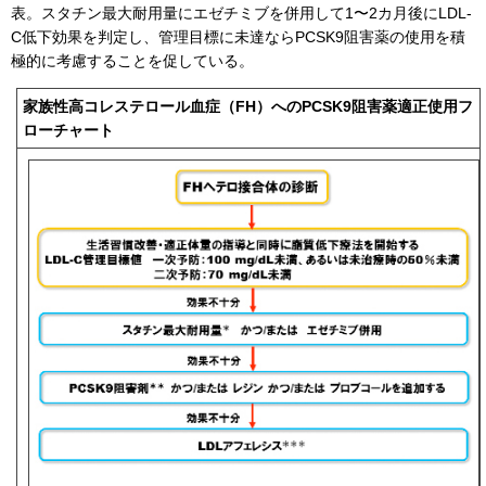
表。スタチン最大耐用量にエゼチミブを併用して1〜2カ月後にLDL-
C低下効果を判定し、管理目標に未達ならPCSK9阻害薬の使用を積
極的に考慮することを促している。
家族性高コレステロール血症（FH）へのPCSK9阻害薬適正使用フ
ローチャート