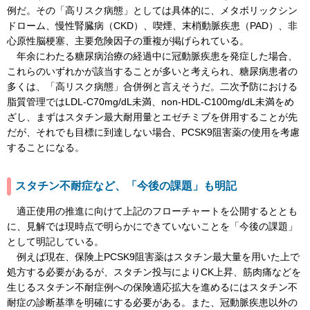
例だ。その「高リスク病態」としては具体的に、メタボリックシン
ドローム、慢性腎臓病（CKD）、喫煙、末梢動脈疾患（PAD）、非
心原性脳梗塞、主要危険因子の重複が掲げられている。
年余にわたる糖尿病治療の経過中に冠動脈疾患を発症した場合、
これらのいずれかが該当することが多いと考えられ、糖尿病患者の
多くは、「高リスク病態」合併例と言えそうだ。二次予防における
脂質管理ではLDL-C70mg/dL未満、non-HDL-C100mg/dL未満をめ
ざし、まずはスタチン最大耐用量とエゼチミブを併用することが先
だが、それでも目標に到達しない場合、PCSK9阻害薬の使用を考慮
することになる。
スタチン不耐症など、「今後の課題」も明記
適正使用の推進に向けて上記のフローチャートを公開するととも
に、見解では現時点で明らかにできていないことを「今後の課題」
として明記している。
例えば現在、保険上PCSK9阻害薬はスタチン最大量を用いた上で
処方する必要があるが、スタチン投与によりCK上昇、筋肉痛などを
生じるスタチン不耐症例への保険適応拡大を進めるにはスタチン不
耐症の診断基準を明確にする必要がある。また、冠動脈疾患以外の