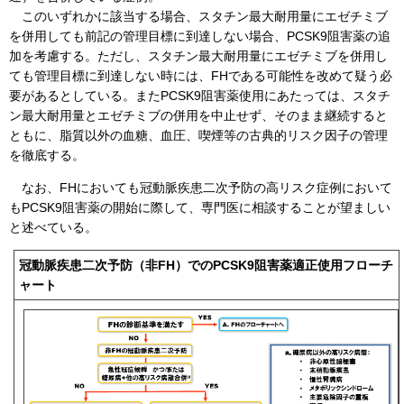
このいずれかに該当する場合、スタチン最大耐用量にエゼチミブ
を併用しても前記の管理目標に到達しない場合、PCSK9阻害薬の追
加を考慮する。ただし、スタチン最大耐用量にエゼチミブを併用し
ても管理目標に到達しない時には、FHである可能性を改めて疑う必
要があるとしている。またPCSK9阻害薬使用にあたっては、スタチ
ン最大耐用量とエゼチミブの併用を中止せず、そのまま継続すると
ともに、脂質以外の血糖、血圧、喫煙等の古典的リスク因子の管理
を徹底する。
なお、FHにおいても冠動脈疾患二次予防の高リスク症例において
もPCSK9阻害薬の開始に際して、専門医に相談することが望ましい
と述べている。
冠動脈疾患二次予防（非FH）でのPCSK9阻害薬適正使用フローチ
ャート