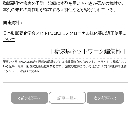
動脈硬化性疾患の予防・治療に本剤を用いるべきか否かの検討や、
本剤の未知の副作用が存在する可能性などが挙げられている。
関連資料：
日本動脈硬化学会／ヒトPCSK9モノクローナル抗体薬の適正使用に
ついて
［ 糖尿病ネットワーク編集部 ］
記事の内容（HbA1c表記や医師の所属など）は掲載日時点のものです。 本サイトに掲載されて
いる記事・写真・図表の無断転載を禁じます。 治療や療養についてはかかりつけの医師や医療
スタッフにご相談ください｡
前の記事へ
記事一覧へ
次の記事へ