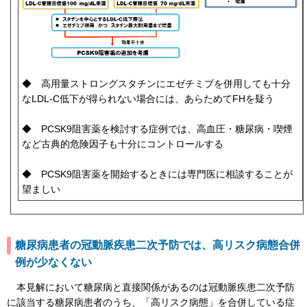
◆ 高用量ストロングスタチンにエゼチミブを併用しても十分
なLDL-C低下が得られない場合には、あらためてFHを疑う
◆ PCSK9阻害薬を検討する症例では、高血圧・糖尿病・喫煙
など古典的危険因子も十分にコントロールする
◆ PCSK9阻害薬を開始するときには専門医に相談することが
望ましい
糖尿病患者の冠動脈疾患二次予防では、高リスク病態合併
例が少なくない
本見解において糖尿病と直接関係があるのは冠動脈疾患二次予防
に該当する糖尿病患者のうち、「高リスク病態」を合併している症