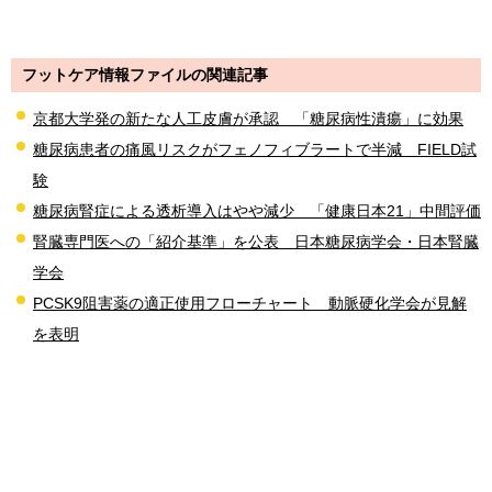
フットケア情報ファイルの関連記事
京都大学発の新たな人工皮膚が承認 「糖尿病性潰瘍」に効果
糖尿病患者の痛風リスクがフェノフィブラートで半減 FIELD試
験
糖尿病腎症による透析導入はやや減少 「健康日本21」中間評価
腎臓専門医への「紹介基準」を公表 日本糖尿病学会・日本腎臓
学会
PCSK9阻害薬の適正使用フローチャート 動脈硬化学会が見解
を表明