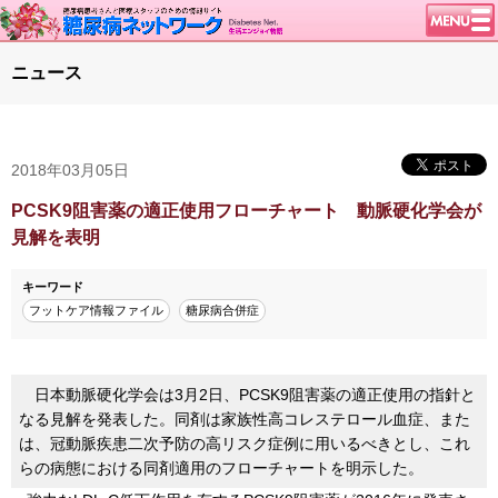
トップページ
ニュース
ニュース
学会・イベント
2018年03月05日
談話室BBS
糖尿病のきほん
PCSK9阻害薬の適正使用フローチャート 動脈硬化学会が
見解を表明
特集・連載
腎臓の健康道
キーワード
フットケア情報ファイル
糖尿病合併症
インスリンポンプ
血糖トレンド
グリコアルブミン
日本動脈硬化学会は3月2日、PCSK9阻害薬の適正使用の指針と
なる見解を発表した。同剤は家族性高コレステロール血症、また
特集・連載 一覧へ
は、冠動脈疾患二次予防の高リスク症例に用いるべきとし、これ
1型ライフ
らの病態における同剤適用のフローチャートを明示した。