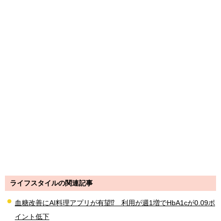
ライフスタイルの関連記事
血糖改善にAI料理アプリが有望⁉ 利用が週1増でHbA1cが0.09ポ
イント低下