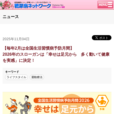
トップページ
ニュース
ニュース
学会・イベント
2025年11月04日
談話室BBS
糖尿病のきほん
【毎年2月は全国生活習慣病予防月間】
2026年のスローガンは「幸せは足元から 多く動いて健康
特集・連載
を実感」に決定！
腎臓の健康道
キーワード
インスリンポンプ
ライフスタイル
運動療法
血糖トレンド
グリコアルブミン
特集・連載 一覧へ
1型ライフ