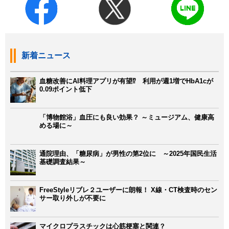
新着ニュース
血糖改善にAI料理アプリが有望⁉ 利用が週1増でHbA1cが
0.09ポイント低下
「博物館浴」血圧にも良い効果？ ～ミュージアム、健康高
める場に～
通院理由、「糖尿病」が男性の第2位に ～2025年国民生活
基礎調査結果～
FreeStyleリブレ２ユーザーに朗報！ X線・CT検査時のセン
サー取り外しが不要に
マイクロプラスチックは心筋梗塞と関連？