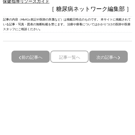
保健指導リソースガイド
［ 糖尿病ネットワーク編集部 ］
記事の内容（HbA1c表記や医師の所属など）は掲載日時点のものです。 本サイトに掲載されて
いる記事・写真・図表の無断転載を禁じます。 治療や療養についてはかかりつけの医師や医療
スタッフにご相談ください｡
前の記事へ
記事一覧へ
次の記事へ