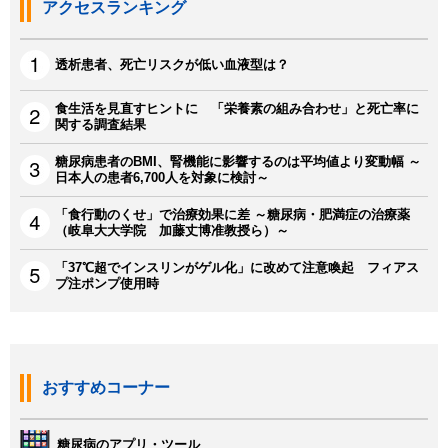
アクセスランキング
透析患者、死亡リスクが低い血液型は？
食生活を見直すヒントに 「栄養素の組み合わせ」と死亡率に
関する調査結果
糖尿病患者のBMI、腎機能に影響するのは平均値より変動幅 ～
日本人の患者6,700人を対象に検討～
「食行動のくせ」で治療効果に差 ～糖尿病・肥満症の治療薬
（岐阜大大学院 加藤丈博准教授ら）～
「37℃超でインスリンがゲル化」に改めて注意喚起 フィアス
プ注ポンプ使用時
おすすめコーナー
糖尿病のアプリ・ツール