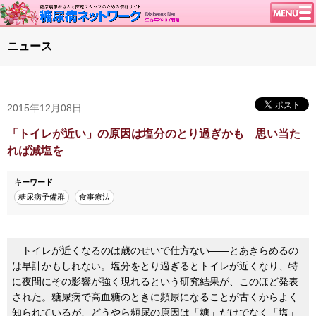
トップページ
ニュース
ニュース
学会・イベント
2015年12月08日
談話室BBS
糖尿病のきほん
「トイレが近い」の原因は塩分のとり過ぎかも 思い当た
れば減塩を
特集・連載
特集・連載 一覧へ
1型ライフ
キーワード
糖尿病予備群
食事療法
腎臓の健康道
インスリンポンプ
血糖トレンド
トイレが近くなるのは歳のせいで仕方ない――とあきらめるの
は早計かもしれない。塩分をとり過ぎるとトイレが近くなり、特
グリコアルブミン
に夜間にその影響が強く現れるという研究結果が、このほど発表
された。糖尿病で高血糖のときに頻尿になることが古くからよく
知られているが、どうやら頻尿の原因は「糖」だけでなく「塩」