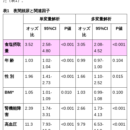
た（表1）。
表1 夜間頻尿と関連因子
単変量解析
多変量解析
オッズ
95%CI
P値
オッズ
95%CI
P値
比
比
食塩摂取
3.52
2.58-
<0.001
3.05
2.08-
<0.001
量
4.80
4.52
年 齢
1.03
1.02-
<0.001
0.99
0.97-
0.104
1.04
1.00
性 別
1.96
1.41-
<0.001
1.66
1.10-
0.015
2.73
2.52
BMI*
1.05
1.01-
0.010
1.03
0.99-
0.100
1.09
1.08
腎機能障
2.39
1.74-
<0.001
2.66
1.73-
<0.001
害
3.31
4.13
高血圧
11.3
7.93-
<0.001
9.79
6.53-
<0.001