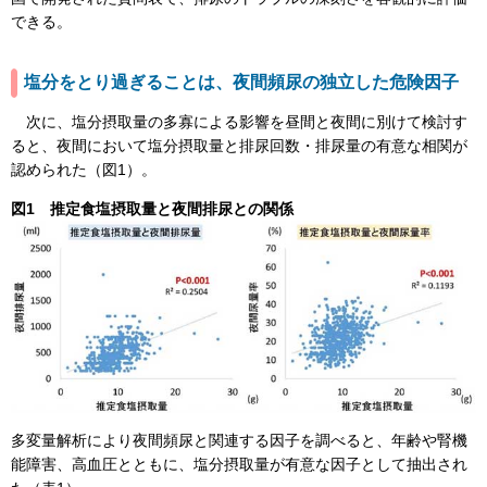
できる。
塩分をとり過ぎることは、夜間頻尿の独立した危険因子
次に、塩分摂取量の多寡による影響を昼間と夜間に別けて検討す
ると、夜間において塩分摂取量と排尿回数・排尿量の有意な相関が
認められた（図1）。
図1 推定食塩摂取量と夜間排尿との関係
多変量解析により夜間頻尿と関連する因子を調べると、年齢や腎機
能障害、高血圧とともに、塩分摂取量が有意な因子として抽出され