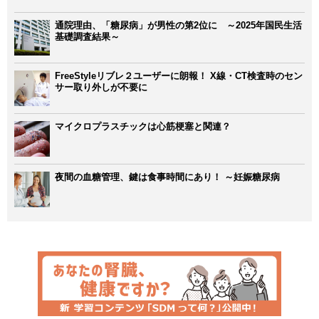
通院理由、「糖尿病」が男性の第2位に ～2025年国民生活
基礎調査結果～
FreeStyleリブレ２ユーザーに朗報！ X線・CT検査時のセン
サー取り外しが不要に
マイクロプラスチックは心筋梗塞と関連？
夜間の血糖管理、鍵は食事時間にあり！ ～妊娠糖尿病