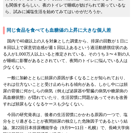
も関係するらしい。夜のトイレで睡眠が妨げられて困っているな
ら、試みに減塩生活を始めてみてはいかがだろうか。
同じ食品を食べても血糖値の上昇に大きな個人差
国内で40歳以上の人を対象とした調査から、排尿の回数が１日に
８回以上で尿意切迫感が週１回以上あるという過活動膀胱症状のあ
る人が1,000万人以上いると推定されている。そのうち３〜４割の人
が睡眠に影響があるとされていて、夜間のトイレに悩んでいる人は
少なくない。
一般に加齢とともに頻尿の原因が多くなることが知られており、
それは仕方ないことと受け止められる傾向がある。しかし中には頻
尿の背後に何かしらの病気（例えば泌尿器や腎臓の病気や糖尿病の
高血糖状態）が隠れていたり、生活習慣に問題があってそれを改善
すれば頻尿もなくなるケースも少なくない。
今回の研究発表は、後者の生活習慣にかかわる原因の一つで、塩
分をとり過ぎることが夜間頻尿の独立した危険因子であるという結
論。第22回日本排尿機能学会（9月9〜11日・札幌）で、長崎大学病