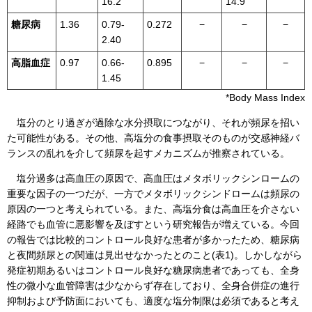
16.2
14.9
糖尿病
1.36
0.79-
0.272
−
−
−
2.40
高脂血症
0.97
0.66-
0.895
−
−
−
1.45
*Body Mass Index
塩分のとり過ぎが過除な水分摂取につながり、それが頻尿を招い
た可能性がある。その他、高塩分の食事摂取そのものが交感神経バ
ランスの乱れを介して頻尿を起すメカニズムが推察されている。
塩分過多は高血圧の原因で、高血圧はメタボリックシンロームの
重要な因子の一つだが、一方でメタボリックシンドロームは頻尿の
原因の一つと考えられている。また、高塩分食は高血圧を介さない
経路でも血管に悪影響を及ぼすという研究報告が増えている。今回
の報告では比較的コントロール良好な患者が多かったため、糖尿病
と夜間頻尿との関連は見出せなかったとのこと(表1)。しかしながら
発症初期あるいはコントロール良好な糖尿病患者であっても、全身
性の微小な血管障害は少なからず存在しており、全身合併症の進行
抑制および予防面においても、適度な塩分制限は必須であると考え