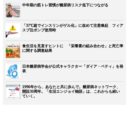
中年期の筋トレ習慣が糖尿病リスク低下につながる
「37℃超でインスリンがゲル化」に改めて注意喚起 フィア
スプ注ポンプ使用時
食生活を見直すヒントに 「栄養素の組み合わせ」と死亡率
に関する調査結果
日本糖尿病学会が公式キャラクター「ダイア・ベティ」を発
表
1996年から、あなたと共に歩んで。糖尿病ネットワーク、
開設30周年。「生活エンジョイ物語」は、これからも続い
ていく。