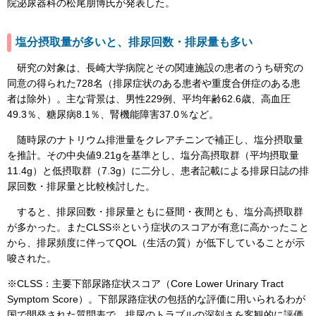
院泌尿器科の松尾朋博氏が発表した。
塩分摂取量が多いと、排尿回数・排尿量も多い
研究の対象は、長崎大学病院とその関連施設の患者のうち研究の
同意の得られた728名（排尿症状のある患者や重度合併症のある患
者は除外）。主な背景は、男性229例、平均年齢62.6歳、高血圧
49.3％、糖尿病8.1％、腎機能障害37.0％など。
随時尿のナトリウム排泄量をクレアチニンで補正し、塩分摂取量
を推計。その中央値9.21gを基準とし、塩分高摂取群（平均摂取量
11.4g）と低摂取群（7.3g）に二分し、患者記載による排尿日誌の排
尿回数・排尿量と比較検討した。
すると、排尿回数・排尿量ともに昼間・夜間とも、塩分高摂取群
が多かった。またCLSS※という症状のスコアが有意に高かったこと
から、排尿頻度に伴ってQOL（生活の質）が低下していることが示
唆された。
※CLSS：主要下部尿路症状スコア（Core Lower Urinary Tract
Symptom Score）。下部尿路症状の包括的な評価に用いられるわが
国で開発された質問表で、排尿のトラブルの深刻さを客観的に評価