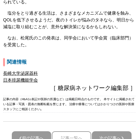
られている。
塩分をとり過ぎる生活は、さまざまなメカニズムで健康を蝕み、
QOLを低下させるようだ。夜のトイレが悩みのタネなら、明日から
減塩に取り組むことが、意外な解決策になるかもしれない。
なお、松尾氏のこの発表は、同学会において学会賞（臨床部門）
を受賞した。
関連情報
長崎大学泌尿器科
日本排尿機能学会
［ 糖尿病ネットワーク編集部 ］
記事の内容（HbA1c表記や医師の所属など）は掲載日時点のものです。 本サイトに掲載されて
いる記事・写真・図表の無断転載を禁じます。 治療や療養についてはかかりつけの医師や医療
スタッフにご相談ください｡
前の記事へ
記事一覧へ
次の記事へ