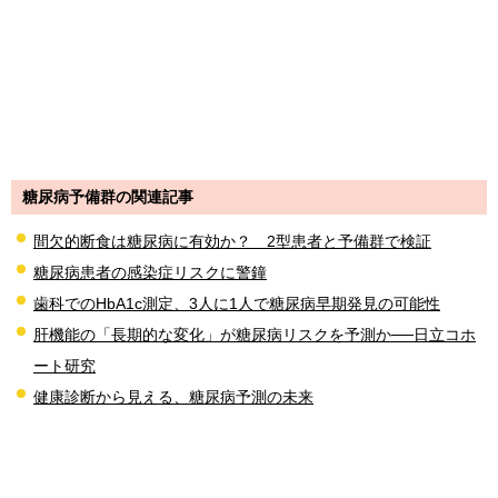
糖尿病予備群の関連記事
間欠的断食は糖尿病に有効か？ 2型患者と予備群で検証
糖尿病患者の感染症リスクに警鐘
歯科でのHbA1c測定、3人に1人で糖尿病早期発見の可能性
肝機能の「長期的な変化」が糖尿病リスクを予測か──日立コホ
ート研究
健康診断から見える、糖尿病予測の未来