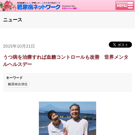
トップページ
ニュース
ニュース
学会・イベント
2015年10月21日
談話室BBS
糖尿病のきほん
うつ病を治療すれば血糖コントロールも改善 世界メンタ
ルヘルスデー
特集・連載
腎臓の健康道
キーワード
糖尿病合併症
インスリンポンプ
血糖トレンド
グリコアルブミン
特集・連載 一覧へ
1型ライフ