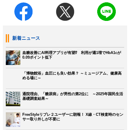
新着ニュース
血糖改善にAI料理アプリが有望⁉ 利用が週1増でHbA1cが
0.09ポイント低下
「博物館浴」血圧にも良い効果？ ～ミュージアム、健康高
める場に～
通院理由、「糖尿病」が男性の第2位に ～2025年国民生活
基礎調査結果～
FreeStyleリブレ２ユーザーに朗報！ X線・CT検査時のセン
サー取り外しが不要に