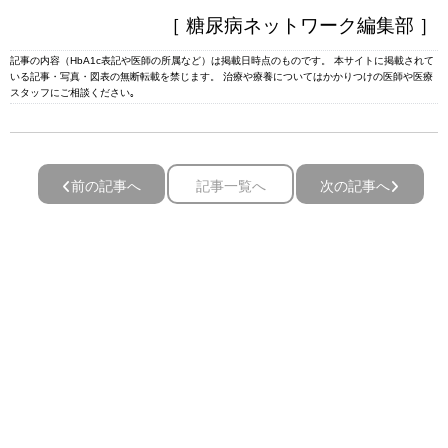
［ 糖尿病ネットワーク編集部 ］
記事の内容（HbA1c表記や医師の所属など）は掲載日時点のものです。 本サイトに掲載されて
いる記事・写真・図表の無断転載を禁じます。 治療や療養についてはかかりつけの医師や医療
スタッフにご相談ください｡
前の記事へ
記事一覧へ
次の記事へ