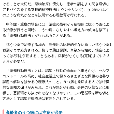
けることが大切だ。薬物治療に優先し、患者の話をよく聞き適切な
アドバイスをする支持的精神療法(カウンセリング)、うつ病とはど
のような病気かなどを説明する心理教育が行われる。
中等症・重症の場合には、治療の最初から積極的に抗うつ薬によ
る治療が行うと同時に、うつ病になりやすい考え方の傾向を修正す
る「認知行動療法」が行われることがある。
抗うつ薬で治療する場合、副作用の比較的少ない新しい抗うつ薬1
種類がまず処方される。抗うつ薬は原則、単剤から始め、場合によ
っては2剤を併用することもある。症状がなくなる(寛解)までに2~3
ヵ月が必要だ。
「認知行動療法」とは、認知・行動の両面から働きかけ、セルフ
コントロールを高め、社会生活上で起きるさまざまな問題の改善や
課題の解決をはかる心理療法のこと。うつ病を発症する人では特徴
的な認知の偏りがみられ、これが気分や行動、身体の状態などに影
響し、悪循環から抜け出せなくなりやすい。この悪循環を断ち切る
方法として認知行動療法は有効とされている。
高齢者のうつ病には注意が必要