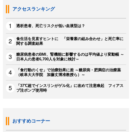
アクセスランキング
透析患者、死亡リスクが低い血液型は？
食生活を見直すヒントに 「栄養素の組み合わせ」と死亡率に
関する調査結果
糖尿病患者のBMI、腎機能に影響するのは平均値より変動幅 ～
日本人の患者6,700人を対象に検討～
「食行動のくせ」で治療効果に差 ～糖尿病・肥満症の治療薬
（岐阜大大学院 加藤丈博准教授ら）～
「37℃超でインスリンがゲル化」に改めて注意喚起 フィアス
プ注ポンプ使用時
おすすめコーナー