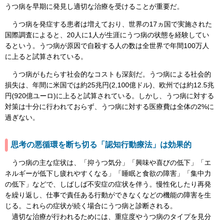
うつ病を早期に発見し適切な治療を受けることが重要だ。
うつ病を発症する患者は増えており、世界の17ヵ国で実施された
国際調査によると、20人に1人が生涯にうつ病の状態を経験してい
るという。うつ病が原因で自殺する人の数は全世界で年間100万人
に上ると試算されている。
うつ病がもたらす社会的なコストも深刻だ。うつ病による社会的
損失は、年間に米国では約25兆円(2,100億ドル)、欧州では約12.5兆
円(920億ユーロ)に上ると試算されている。しかし、うつ病に対する
対策は十分に行われておらず、うつ病に対する医療費は全体の2%に
過ぎない。
思考の悪循環を断ち切る「認知行動療法」は効果的
うつ病の主な症状は、「抑うつ気分」「興味や喜びの低下」「エ
ネルギーが低下し疲れやすくなる」「睡眠と食欲の障害」「集中力
の低下」などで、しばしば不安症の症状を伴う。慢性化したり再発
を繰り返し、仕事で責任ある行動ができなくなどの機能の障害を生
じる。これらの症状が続く場合にうつ病と診断される。
適切な治療が行われるためには、重症度やうつ病のタイプを見分