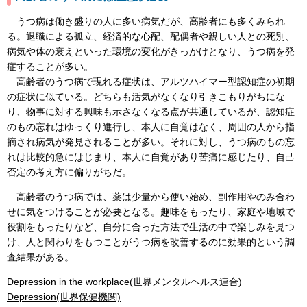
うつ病は働き盛りの人に多い病気だが、高齢者にも多くみられ
る。退職による孤立、経済的な心配、配偶者や親しい人との死別、
病気や体の衰えといった環境の変化がきっかけとなり、うつ病を発
症することが多い。
高齢者のうつ病で現れる症状は、アルツハイマー型認知症の初期
の症状に似ている。どちらも活気がなくなり引きこもりがちにな
り、物事に対する興味も示さなくなる点が共通しているが、認知症
のもの忘れはゆっくり進行し、本人に自覚はなく、周囲の人から指
摘され病気が発見されることが多い。それに対し、うつ病のもの忘
れは比較的急にはじまり、本人に自覚があり苦痛に感じたり、自己
否定の考え方に偏りがちだ。
高齢者のうつ病では、薬は少量から使い始め、副作用やのみ合わ
せに気をつけることが必要となる。趣味をもったり、家庭や地域で
役割をもったりなど、自分に合った方法で生活の中で楽しみを見つ
け、人と関わりをもつことがうつ病を改善するのに効果的という調
査結果がある。
Depression in the workplace(世界メンタルヘルス連合)
Depression(世界保健機関)