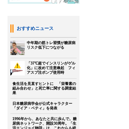
おすすめニュース
中年期の筋トレ習慣が糖尿病
リスク低下につながる
「37℃超でインスリンがゲル
化」に改めて注意喚起 フィ
アスプ注ポンプ使用時
食生活を見直すヒントに 「栄養素の
組み合わせ」と死亡率に関する調査結
果
日本糖尿病学会が公式キャラクター
「ダイア・ベティ」を発表
1996年から、あなたと共に歩んで。糖
尿病ネットワーク、開設30周年。「生
活エンジョイ物語」は、これからも続