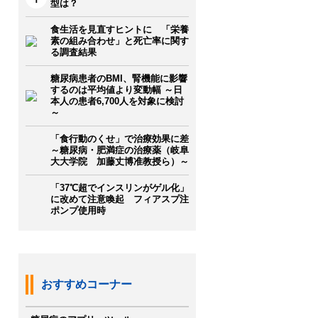
型は？
食生活を見直すヒントに 「栄養
素の組み合わせ」と死亡率に関す
る調査結果
糖尿病患者のBMI、腎機能に影響
するのは平均値より変動幅 ～日
本人の患者6,700人を対象に検討
～
「食行動のくせ」で治療効果に差
～糖尿病・肥満症の治療薬（岐阜
大大学院 加藤丈博准教授ら）～
「37℃超でインスリンがゲル化」
に改めて注意喚起 フィアスプ注
ポンプ使用時
おすすめコーナー