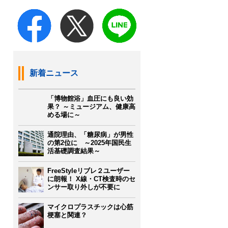
新着ニュース
「博物館浴」血圧にも良い効
果？ ～ミュージアム、健康高
める場に～
通院理由、「糖尿病」が男性
の第2位に ～2025年国民生
活基礎調査結果～
FreeStyleリブレ２ユーザー
に朗報！ X線・CT検査時のセ
ンサー取り外しが不要に
マイクロプラスチックは心筋
梗塞と関連？