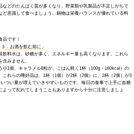
品などのたんぱく質が多くなり、野菜類や乳製品が不足しがちで
など意識して食べましょう。鍋物は栄養バランスが優れている料
食品です！
「３．お酒を飲む前に」
涼飲料水は、砂糖が多く、エネルギー量も高くなります。これら
を含みません。
1個、キャラメル8粒が、ごはん軽く1杯（100g・160kcal）の
これらの嗜好品は、1杯（1個）が2杯（2個）に、2杯（2個）が3
ついつい量が増えていきやすいものです。毎日の食事で上手に血糖
によって乱れてしまうこともありますから十分に注意しましょ