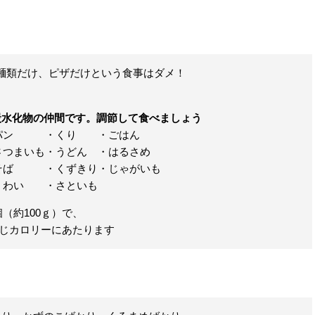
麺類だけ、ピザだけという食事は
ダメ！
炭水化物の仲間です。調節して食べましょう
パン
・くり
・ごはん
さつまいも
・うどん
・はるさめ
そば
・くずきり
・じゃがいも
くわい
・さといも
（約100ｇ）で、
同じカロリーにあたります