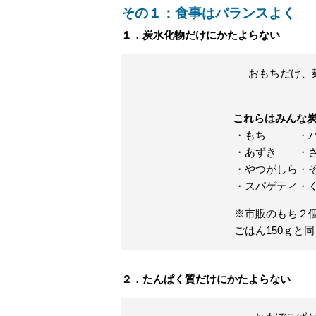
その１：食事はバランスよく
１．炭水化物だけにかたよらない
おもちだけ、
これらはみんな
・もち
・
・あずき
・
・やつがしら
・
・スパゲティ
・
※市販のもち２個
ごはん150ｇと
２．たんぱく質だけにかたよらない