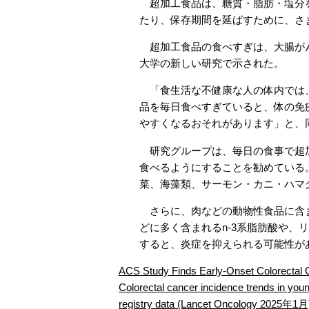
超加工食品は、糖質・脂肪・塩分を
たり、保存期間を延ばすために、さ
超加工食品の食べすぎは、大腸がん
大学の新しい研究で示された。
「食生活な不健康な人の体内では、
品を毎日食べすぎていると、体の免
やすくなるおそれがあります」と、
研究グループは、毎日の食事で超加
食べるようにすることを勧めている
菜、海藻類、サーモン・カニ・ハマ
さらに、肉などの動物性食品に含ま
どに多く含まれるn-3系脂肪酸や、
すると、炎症を抑えられる可能性が
ACS Study Finds Early-Onset Colorec
Colorectal cancer incidence trends in youn
registry data (Lancet Oncology 2025年1月