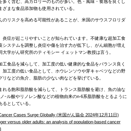
多く含む、高カロリーのものが多い。色・風味・食感を良くし
まざまな食品添加物も使用されている。
のリスクを高める可能性があることが、米国のサウスフロリダ
炎症が起こりやすいことが知られています。不健康な超加工食
疫システムを調整し炎症や傷を治す力が低下し、がん細胞が増え
同大学がん研究所のティモシー イェットマン教授は言う。
工食品を減らして、加工度の低い健康的な食品をバランス良く
。加工度の低い食品として、ホウレンソウや芽キャベツなどの野
グリなどの魚介、脂肪の少ない肉などを挙げている。
れる飽和脂肪酸を減らして、トランス脂肪酸を避け、魚の油な
リノｰル酸やリノレン酸などの植物由来のn-6系脂肪酸をとるように
あるとしている。
tal Cancer Cases Surge Globally (米国がん協会 2024年12月11日)
ger versus older adults: an analysis of population-based cancer
)