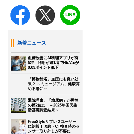
新着ニュース
血糖改善にAI料理アプリが有
望⁉ 利用が週1増でHbA1cが
0.09ポイント低下
「博物館浴」血圧にも良い効
果？ ～ミュージアム、健康高
める場に～
通院理由、「糖尿病」が男性
の第2位に ～2025年国民生
活基礎調査結果～
FreeStyleリブレ２ユーザー
に朗報！ X線・CT検査時のセ
ンサー取り外しが不要に