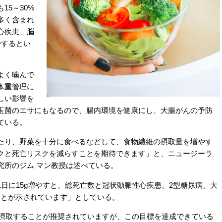
15～30%
多く含まれ
心疾患、脳
少するとい
よく噛んで
体重管理に
しい影響を
玉菌のエサにもなるので、腸内環境を健康にし、大腸がんの予防
ている。
り、野菜を十分に食べるなどして、食物繊維の摂取量を増やす
クと死亡リスクを減らすことを期待できます」と、ニュージーラ
究所のジム マン教授は述べている。
日に15g増やすと、総死亡数と冠状動脈性心疾患、2型糖尿病、大
ことが示されています」としている。
g摂取することが推奨されていますが、この目標を達成できている