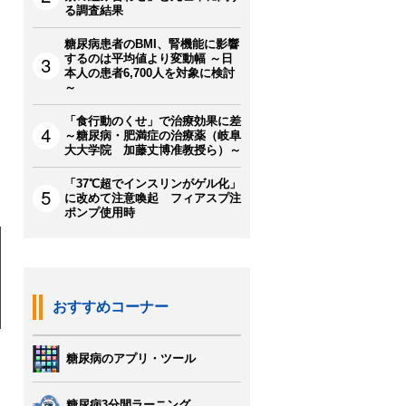
る調査結果
糖尿病患者のBMI、腎機能に影響
するのは平均値より変動幅 ～日
本人の患者6,700人を対象に検討
～
「食行動のくせ」で治療効果に差
～糖尿病・肥満症の治療薬（岐阜
大大学院 加藤丈博准教授ら）～
「37℃超でインスリンがゲル化」
に改めて注意喚起 フィアスプ注
ポンプ使用時
おすすめコーナー
糖尿病のアプリ・ツール
糖尿病3分間ラーニング