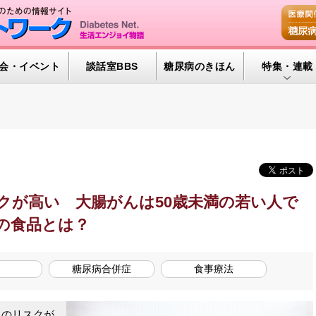
会・イベント
談話室BBS
糖尿病のきほん
特集・連載
腎臓の健康道
インスリンポ
血糖トレンド
グリコアルブ
クが高い 大腸がんは50歳未満の若い人で
特集・連載 
の食品とは？
糖尿病合併症
食事療法
のリスクが