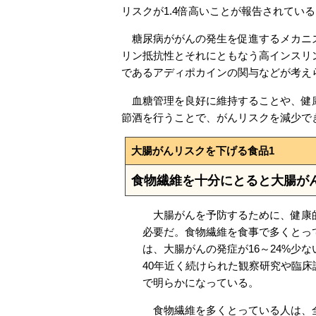
リスクが1.4倍高いことが報告されてい
糖尿病ががんの発生を促進するメカニズ
リン抵抗性とそれにともなう高インスリ
であるアディポカインの関与などが考え
血糖管理を良好に維持することや、健康
節酒を行うことで、がんリスクを減少で
大腸がんリスクを下げる食品1
食物繊維を十分にとると大腸が
大腸がんを予防するために、健康
必要だ。食物繊維を食事で多くとっ
は、大腸がんの発症が16～24%少
40年近く続けられた観察研究や臨床
で明らかになっている。
食物繊維を多くとっている人は、