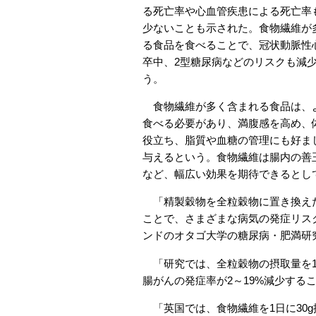
る死亡率や心血管疾患による死亡率も
少ないことも示された。食物繊維が
る食品を食べることで、冠状動脈性
卒中、2型糖尿病などのリスクも減
う。
食物繊維が多く含まれる食品は、
食べる必要があり、満腹感を高め、
役立ち、脂質や血糖の管理にも好ま
与えるという。食物繊維は腸内の善
など、幅広い効果を期待できるとし
「精製穀物を全粒穀物に置き換えた
ことで、さまざまな病気の発症リス
ンドのオタゴ大学の糖尿病・肥満研
「研究では、全粒穀物の摂取量を1
腸がんの発症率が2～19%減少する
「英国では、食物繊維を1日に30