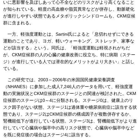
いに悪影響を及ぼしあって心不全などのリスクがより高くなること
が知られている。軽度の高血糖や脂質異常などが併存し、動脈硬化
が進行しやすい状態であるメタボリックシンドロームも、CKM症候
群に含まれる。
一方、軽強度運動とは、Sartini氏によると「息切れせずにできる
運動のことであり、ヨガ、軽いウォーキング、ストレッチ、家事な
どが該当する」という。同氏は、「軽強度運動は軽視されがちだ
が、CKM症候群の人の心臓の健康改善に役立ち、特に病期（ステー
ジ）が進行している人では潜在的なメリットがより大きい」と話し
ている。
この研究では、2003～2006年の米国国民健康栄養調査
（NHANES）に参加した成人7,246人のデータを用いて、軽強度運
動の実施状況とCKM症候群のステージとの関連が検討された。CKM
症候群のステージは0～4に分類される。ステージ0は、健康上のリ
スク因子がない状態、ステージ1は過体重や糖尿病前症に該当する状
態であり、ステージ2はCKM症候群の構成因子が複数併存するか、
腎機能低下が進行している状態。ステージ3は、腎機能低下がより進
行していて心臓病や脳卒中の高リスク状態で、心臓病や脳卒中など
を既に発症後の場合はステージ4に該当する。