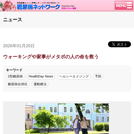
トップページ
ニュース
ニュース
学会・イベント
2026年01月20日
談話室BBS
糖尿病のきほん
ウォーキングや家事がメタボの人の命を救う
特集・連載
キーワード
特集・連載 一覧へ
1型ライフ
2型糖尿病
HealthDay News
ヘルシーエイジング
予防
糖尿病合併症
運動療法
腎臓の健康道
インスリンポンプ
血糖トレンド
グリコアルブミン