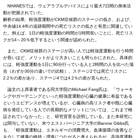
NHANESでは、ウェアラブルデバイスにより最大7日間の身体活
動が把握されていた。
解析の結果、軽強度運動がCKM症候群のステージの低さ、および、
中央値14.4年の追跡期間中の死亡リスクの低さと有意に関連してい
た。例えば、1日の軽強度運動の時間が1時間長いごとに、死亡リス
クが14～20％低下するという関連が認められた。
また、CKM症候群のステージが高い人では軽強度運動を行う時間
が長いほど、メリットがより大きいことも明らかにされた。具体的
には、軽強度運動を1日に90分行っている人と2時間の人を比べた場
合（わずか30分の違いでの比較）、ステージ2では死亡リスクに
2.2％の差があり、ステージ4では4.2％の差が見られた。
論文の上席著者である同大学院のMichael Fang氏は、「ウォーキ
ングやガーデニングといった軽強度運動が心臓の健康に有益である
というエビデンスが増えているが、心臓病の高リスク者や既に心臓
病を発症している人での長期的なメリットについては、これまで検
証されていなかった」と、研究背景を説明している。また本研究に
は関与していない、米ウエストバージニア大学のBarone Gibbs氏
も、「軽強度運動は、エネルギーの消費増大、血液循環の改善など
を介して健康の維持・増進につながると考えられるが、高強度運動