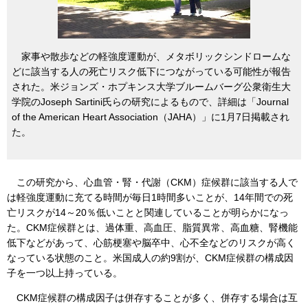
家事や散歩などの軽強度運動が、メタボリックシンドロームな
どに該当する人の死亡リスク低下につながっている可能性が報告
された。米ジョンズ・ホプキンス大学ブルームバーグ公衆衛生大
学院のJoseph Sartini氏らの研究によるもので、詳細は「Journal
of the American Heart Association（JAHA）」に1月7日掲載され
た。
この研究から、心血管・腎・代謝（CKM）症候群に該当する人で
は軽強度運動に充てる時間が毎日1時間多いことが、14年間での死
亡リスクが14～20％低いことと関連していることが明らかになっ
た。CKM症候群とは、過体重、高血圧、脂質異常、高血糖、腎機能
低下などがあって、心筋梗塞や脳卒中、心不全などのリスクが高く
なっている状態のこと。米国成人の約9割が、CKM症候群の構成因
子を一つ以上持っている。
CKM症候群の構成因子は併存することが多く、併存する場合は互