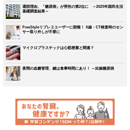
通院理由、「糖尿病」が男性の第2位に ～2025年国民生活
基礎調査結果～
FreeStyleリブレ２ユーザーに朗報！ X線・CT検査時のセン
サー取り外しが不要に
マイクロプラスチックは心筋梗塞と関連？
夜間の血糖管理、鍵は食事時間にあり！ ～妊娠糖尿病