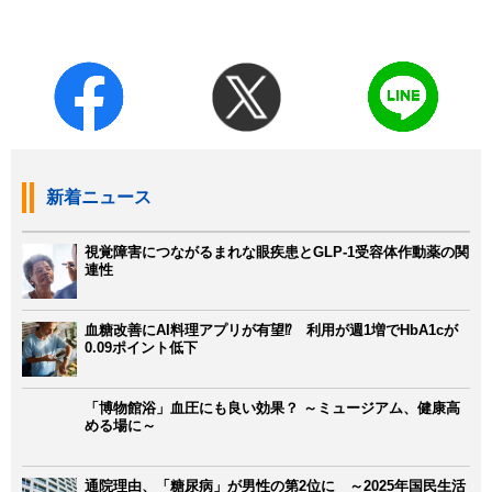
新着ニュース
視覚障害につながるまれな眼疾患とGLP-1受容体作動薬の関
連性
血糖改善にAI料理アプリが有望⁉ 利用が週1増でHbA1cが
0.09ポイント低下
「博物館浴」血圧にも良い効果？ ～ミュージアム、健康高
める場に～
通院理由、「糖尿病」が男性の第2位に ～2025年国民生活