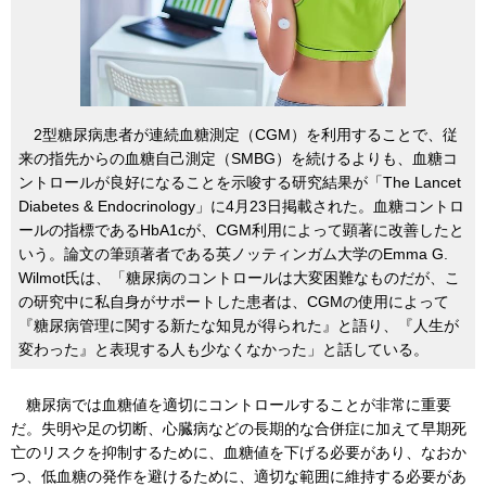
2型糖尿病患者が連続血糖測定（CGM）を利用することで、従
来の指先からの血糖自己測定（SMBG）を続けるよりも、血糖コ
ントロールが良好になることを示唆する研究結果が「The Lancet
Diabetes & Endocrinology」に4月23日掲載された。血糖コントロ
ールの指標であるHbA1cが、CGM利用によって顕著に改善したと
いう。論文の筆頭著者である英ノッティンガム大学のEmma G.
Wilmot氏は、「糖尿病のコントロールは大変困難なものだが、こ
の研究中に私自身がサポートした患者は、CGMの使用によって
『糖尿病管理に関する新たな知見が得られた』と語り、『人生が
変わった』と表現する人も少なくなかった」と話している。
糖尿病では血糖値を適切にコントロールすることが非常に重要
だ。失明や足の切断、心臓病などの長期的な合併症に加えて早期死
亡のリスクを抑制するために、血糖値を下げる必要があり、なおか
つ、低血糖の発作を避けるために、適切な範囲に維持する必要があ