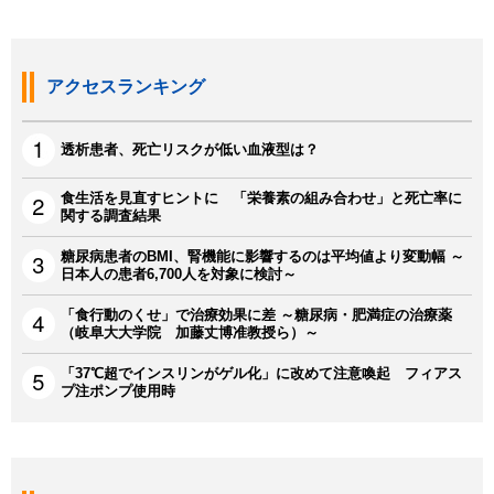
アクセスランキング
透析患者、死亡リスクが低い血液型は？
食生活を見直すヒントに 「栄養素の組み合わせ」と死亡率に
関する調査結果
糖尿病患者のBMI、腎機能に影響するのは平均値より変動幅 ～
日本人の患者6,700人を対象に検討～
「食行動のくせ」で治療効果に差 ～糖尿病・肥満症の治療薬
（岐阜大大学院 加藤丈博准教授ら）～
「37℃超でインスリンがゲル化」に改めて注意喚起 フィアス
プ注ポンプ使用時