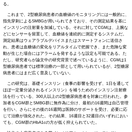
る。
これまで、2型糖尿病患者の血糖値のモニタリングには一般的に、
指先穿刺によるSMBGが用いられてきており、その測定結果を基に
インスリンの注射量を加減している。それに対してCGMは、上腕な
どにセンサーを留置して、血糖値を連続的に測定するシステムだ。
測定結果はウェアラブルデバイスまたはスマートフォンに送信さ
れ、患者は血糖値の変化をリアルタイムで把握でき、また危険な変
動が生じた場合にはアラームを発するような設定も可能である。た
だし、研究者らが論文中の研究背景で述べているように、CGMは1
型糖尿病患者では標準治療の一部として用いられているが、2型糖尿
病患者にはまだ広く普及していない。
この研究は、基礎インスリン（食事の影響を受けず、1日を通して
ほぼ一定量分泌されるインスリン）を補うためのインスリン注射療
法を行っている、300人以上の2型糖尿病患者を対象に行われた。参
加者をCGM群とSMBG群に無作為に分け、最初の16週間は自己管理
を行い、さらにその後の16週間は医師のサポートを受け、必要に応
じて治療が強化された。その結果、16週目と32週目のいずれにおい
ても、CGM群のHbA1cの方が低く抑えられていた。