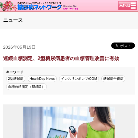
トップページ
ニュース
ニュース
学会・イベント
2026年05月19日
談話室BBS
糖尿病のきほん
連続血糖測定、2型糖尿病患者の血糖管理改善に有効
特集・連載
キーワード
腎臓の健康道
2型糖尿病
HealthDay News
インスリンポンプ/CGM
糖尿病合併症
血糖自己測定（SMBG）
インスリンポンプ
血糖トレンド
グリコアルブミン
特集・連載 一覧へ
1型ライフ