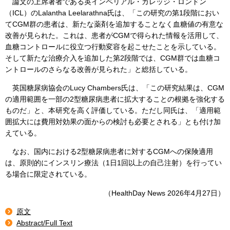
論文の上席著者である英インペリアル・カレッジ・ロンドン
（ICL）のLalantha Leelarathna氏は、「この研究の第1段階におい
てCGM群の患者は、新たな薬剤を追加することなく血糖値の有意な
改善が見られた。これは、患者がCGMで得られた情報を活用して、
血糖コントロールに役立つ行動変容を起こせたことを示している。
そして新たな治療介入を追加した第2段階では、CGM群では血糖コ
ントロールのさらなる改善が見られた」と総括している。
英国糖尿病協会のLucy Chambers氏は、「この研究結果は、CGM
の適用範囲を一部の2型糖尿病患者に拡大することの根拠を強化する
ものだ」と、本研究を高く評価している。ただし同氏は、「適用範
囲拡大には費用対効果の面からの検討も必要とされる」とも付け加
えている。
なお、国内における2型糖尿病患者に対するCGMへの保険適用
は、原則的にインスリン療法（1日1回以上の自己注射）を行ってい
る場合に限定されている。
（HealthDay News 2026年4月27日）
原文
Abstract/Full Text