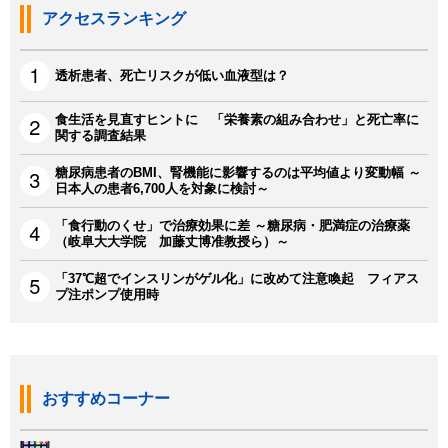
アクセスランキング
透析患者、死亡リスクが低い血液型は？
食生活を見直すヒントに 「栄養素の組み合わせ」と死亡率に
関する調査結果
糖尿病患者のBMI、腎機能に影響するのは平均値より変動幅 ～
日本人の患者6,700人を対象に検討～
「食行動のくせ」で治療効果に差 ～糖尿病・肥満症の治療薬
（岐阜大大学院 加藤丈博准教授ら）～
「37℃超でインスリンがゲル化」に改めて注意喚起 フィアス
プ注ポンプ使用時
おすすめコーナー