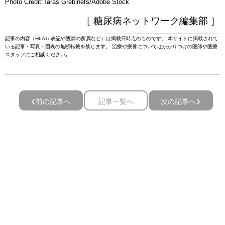
Photo Credit:Taras Grebinets/Adobe Stock
［ 糖尿病ネットワーク編集部 ］
記事の内容（HbA1c表記や医師の所属など）は掲載日時点のものです。 本サイトに掲載されて
いる記事・写真・図表の無断転載を禁じます。 治療や療養についてはかかりつけの医師や医療
スタッフにご相談ください｡
前の記事へ
記事一覧へ
次の記事へ