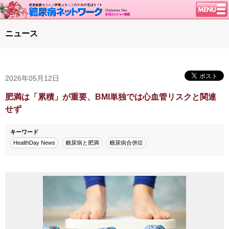
トップページ
ニュース
ニュース
学会・イベント
2026年05月12日
談話室BBS
糖尿病のきほん
肥満は「累積」が重要、BMI単独では心血管リスクと関連
せず
特集・連載
特集・連載 一覧へ
1型ライフ
キーワード
HealthDay News
糖尿病と肥満
糖尿病合併症
腎臓の健康道
インスリンポンプ
血糖トレンド
グリコアルブミン