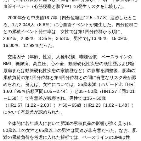
血管イベント（心筋梗塞と脳卒中）の発生リスクを比較した。
2000年から中央値16.7年（四分位範囲12.5～17.8）追跡したとこ
ろ、1万2,048人（8.8％）に心血管イベントが発生した。四分位群ご
との累積イベント発生率は、女性では第1四分位群から順に、
2.62％、2.89％、3.35％、3.53％、男性では13.45％、15.09％、
16.80％、17.99％だった。
交絡因子（年齢、性別、人種/民族、喫煙習慣、ベースラインの
BMI、糖尿病、高血圧、心不全、動脈硬化性疾患の既往歴および糖
尿病または動脈硬化性疾患の家族歴など）の影響を調整後、肥満の
累積負荷の第1四分位群と第4四分位群との間に有意なリスク差が認
められた。例えば、女性については、35歳未満（ハザード比〔HR〕
1.60〔95％信頼区間1.05～2.44〕）と35～50歳（HR1.27〔同1.01
～1.58〕）で有意差が観察され、男性では35～50歳
（HR1.57〔1.22～2.03〕）と50～65歳（HR1.23〔1.02～1.48〕）
において有意差が認められた。
全体的に若年成人において肥満の累積負荷の影響が強く見られ、
50歳以上の女性と65歳以上の男性は関連が非有意だった。なお、肥
満の累積負荷を考慮に入れた解析では、ベースラインのBMIは性