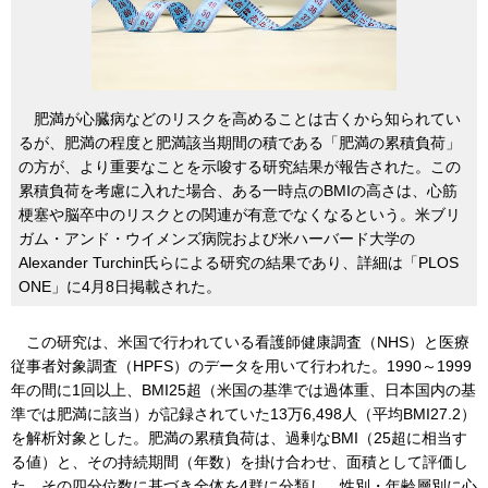
肥満が心臓病などのリスクを高めることは古くから知られてい
るが、肥満の程度と肥満該当期間の積である「肥満の累積負荷」
の方が、より重要なことを示唆する研究結果が報告された。この
累積負荷を考慮に入れた場合、ある一時点のBMIの高さは、心筋
梗塞や脳卒中のリスクとの関連が有意でなくなるという。米ブリ
ガム・アンド・ウイメンズ病院および米ハーバード大学の
Alexander Turchin氏らによる研究の結果であり、詳細は「PLOS
ONE」に4月8日掲載された。
この研究は、米国で行われている看護師健康調査（NHS）と医療
従事者対象調査（HPFS）のデータを用いて行われた。1990～1999
年の間に1回以上、BMI25超（米国の基準では過体重、日本国内の基
準では肥満に該当）が記録されていた13万6,498人（平均BMI27.2）
を解析対象とした。肥満の累積負荷は、過剰なBMI（25超に相当す
る値）と、その持続期間（年数）を掛け合わせ、面積として評価し
た。その四分位数に基づき全体を4群に分類し、性別・年齢層別に心