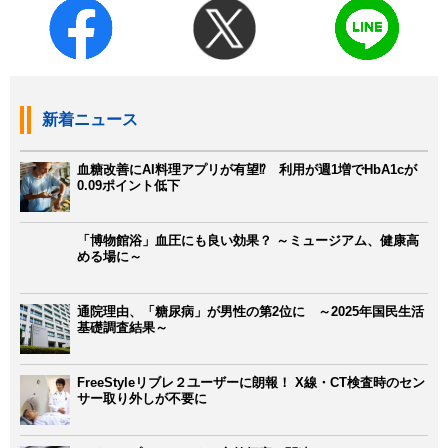
新着ニュース
血糖改善にAI料理アプリが有望⁉ 利用が週1増でHbA1cが
0.09ポイント低下
「博物館浴」血圧にも良い効果？ ～ミュージアム、健康高
める場に～
通院理由、「糖尿病」が男性の第2位に ～2025年国民生活
基礎調査結果～
FreeStyleリブレ２ユーザーに朗報！ X線・CT検査時のセン
サー取り外しが不要に