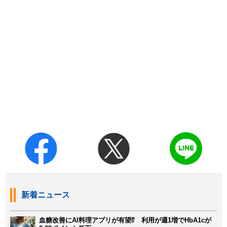
新着ニュース
血糖改善にAI料理アプリが有望⁉ 利用が週1増でHbA1cが