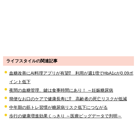
ライフスタイルの関連記事
血糖改善にAI料理アプリが有望⁉ 利用が週1増でHbA1cが0.09ポ
イント低下
夜間の血糖管理、鍵は食事時間にあり！ ～妊娠糖尿病
簡便なお口のケアで健康長寿に⁉ 高齢者の死亡リスクが低減
中年期の筋トレ習慣が糖尿病リスク低下につながる
歩行の健康増進効果くっきり ～医療ビッグデータで判明～