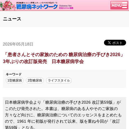
トップページ
ニュース
ニュース
学会・イベント
2026年05月18日
談話室BBS
糖尿病のきほん
「患者さんとその家族のための 糖尿病治療の手びき2026」
3年ぶりの改訂版発売 日本糖尿病学会
特集・連載
腎臓の健康道
キーワード
1型糖尿病
2型糖尿病
ライフスタイル
インスリンポンプ
血糖トレンド
グリコアルブミン
日本糖尿病学会より「糖尿病治療の手びき2026 改訂第59版」が
このたび発売された。本書は、糖尿病のある人やそのご家族の
特集・連載 一覧へ
方々など向けに、糖尿病治療についてのエッセンスをまとめたも
1型ライフ
ので、1961 年に初版が発行されて以来、版を重ね今回が「改訂
第59版」となる。