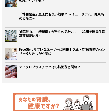
0.09ポイント低下
「博物館浴」血圧にも良い効果？ ～ミュージアム、健康高
める場に～
通院理由、「糖尿病」が男性の第2位に ～2025年国民生活
基礎調査結果～
FreeStyleリブレ２ユーザーに朗報！ X線・CT検査時のセン
サー取り外しが不要に
マイクロプラスチックは心筋梗塞と関連？