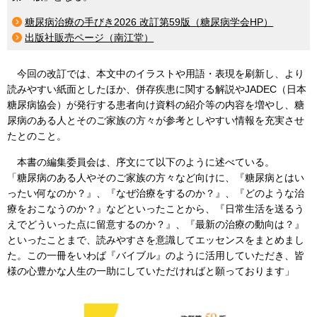
糖尿病治療の手びき2026 改訂第59版（糖尿病学会HP）
出版社販売ページ（南江堂）
今回の改訂では、本文中のイラストや用語・表現を刷新し、より
読みやすい紙面としたほか、併存疾患に関する解説やJADEC（日本
糖尿病協会）が発⾏する患者向け資料の紹介等の内容を増やし、糖
尿病のある人とそのご家族の方々が参考としやすい情報を充実させ
たとのこと。
本書の編集委員会は、序文にて以下のように述べている。
「糖尿病のある人やそのご家族の方々など向けに、『糖尿病とはい
ったい何なのか？』、『なぜ治療をするのか？』、『どのような治
療をおこなうのか？』などといったことから、『日常生活を送るう
えでどういった点に留意するのか？』、『最新の治療の動向は？』
といったことまで、読みやすさを意識してエッセンスをまとめまし
た。この一冊をいわば『バイブル』のように活用していただき、皆
様の心豊かな人生の一助にしていただければと願っております」