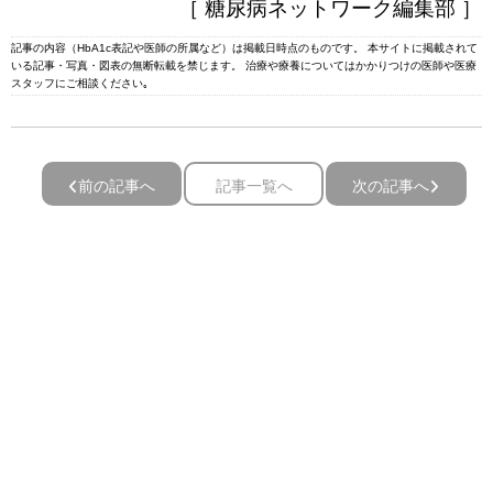
［ 糖尿病ネットワーク編集部 ］
記事の内容（HbA1c表記や医師の所属など）は掲載日時点のものです。 本サイトに掲載されて
いる記事・写真・図表の無断転載を禁じます。 治療や療養についてはかかりつけの医師や医療
スタッフにご相談ください｡
前の記事へ
記事一覧へ
次の記事へ