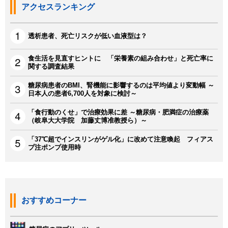
アクセスランキング
透析患者、死亡リスクが低い血液型は？
食生活を見直すヒントに 「栄養素の組み合わせ」と死亡率に
関する調査結果
糖尿病患者のBMI、腎機能に影響するのは平均値より変動幅 ～
日本人の患者6,700人を対象に検討～
「食行動のくせ」で治療効果に差 ～糖尿病・肥満症の治療薬
（岐阜大大学院 加藤丈博准教授ら）～
「37℃超でインスリンがゲル化」に改めて注意喚起 フィアス
プ注ポンプ使用時
おすすめコーナー