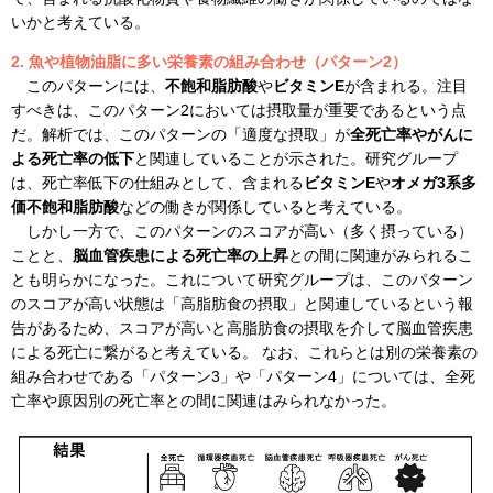
いかと考えている。
2. 魚や植物油脂に多い栄養素の組み合わせ（パターン2）
このパターンには、
不飽和脂肪酸
や
ビタミンE
が含まれる。注目
すべきは、このパターン2においては摂取量が重要であるという点
だ。解析では、このパターンの「適度な摂取」が
全死亡率やがんに
よる死亡率の低下
と関連していることが示された。研究グループ
は、死亡率低下の仕組みとして、含まれる
ビタミンE
や
オメガ3系多
価不飽和脂肪酸
などの働きが関係していると考えている。
しかし一方で、このパターンのスコアが高い（多く摂っている）
ことと、
脳血管疾患による死亡率の上昇
との間に関連がみられるこ
とも明らかになった。これについて研究グループは、このパターン
のスコアが高い状態は「高脂肪食の摂取」と関連しているという報
告があるため、スコアが高いと高脂肪食の摂取を介して脳血管疾患
による死亡に繋がると考えている。 なお、これらとは別の栄養素の
組み合わせである「パターン3」や「パターン4」については、全死
亡率や原因別の死亡率との間に関連はみられなかった。