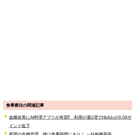
食事療法の関連記事
血糖改善にAI料理アプリが有望⁉ 利用が週1増でHbA1cが0.09ポ
イント低下
夜間の血糖管理、鍵は食事時間にあり！ ～妊娠糖尿病