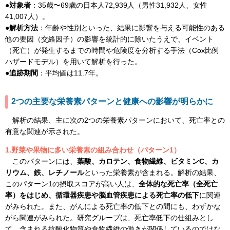
●対象者
：35歳〜69歳の日本人72,939人（男性31,932人、女性
41,007人）。
●解析方法
：年齢や性別といった、結果に影響を与える可能性のある
他の要因（交絡因子）の影響を統計的に除いたうえで、イベント
（死亡）が発生するまでの時間や危険度を分析する手法（Cox比例
ハザードモデル）を用いて解析を行った。
●追跡期間
：平均値は11.7年。
2つの主要な栄養素パターンと健康への影響が明らかに
解析の結果、主に次の2つの栄養素パターンにおいて、死亡率との
有意な関連が示された。
1.野菜や果物に多い栄養素の組み合わせ（パターン1）
このパターンには、
葉酸、カロテン、食物繊維、ビタミンC、カ
リウム、鉄、レチノール
といった栄養素が含まれる。解析の結果、
このパターン1の摂取スコアが高い人は、
全体的な死亡率（全死亡
率）をはじめ、循環器疾患や脳血管疾患による死亡率の低下
に関連
がみられた。また、がんによる死亡率の低下との間にも、わずかな
がら関連がみられた。研究グループは、死亡率低下の仕組みとし
て、含まれる抗酸化物質や食物繊維の働きが関係しているのではな