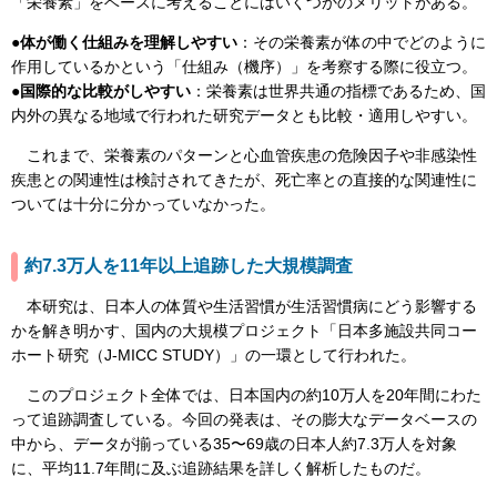
「栄養素」をベースに考えることにはいくつかのメリットがある。
●体が働く仕組みを理解しやすい
：その栄養素が体の中でどのように
作用しているかという「仕組み（機序）」を考察する際に役立つ。
●国際的な比較がしやすい
：栄養素は世界共通の指標であるため、国
内外の異なる地域で行われた研究データとも比較・適用しやすい。
これまで、栄養素のパターンと心血管疾患の危険因子や非感染性
疾患との関連性は検討されてきたが、死亡率との直接的な関連性に
ついては十分に分かっていなかった。
約7.3万人を11年以上追跡した大規模調査
本研究は、日本人の体質や生活習慣が生活習慣病にどう影響する
かを解き明かす、国内の大規模プロジェクト「日本多施設共同コー
ホート研究（J-MICC STUDY）」の一環として行われた。
このプロジェクト全体では、日本国内の約10万人を20年間にわた
って追跡調査している。今回の発表は、その膨大なデータベースの
中から、データが揃っている35〜69歳の日本人約7.3万人を対象
に、平均11.7年間に及ぶ追跡結果を詳しく解析したものだ。