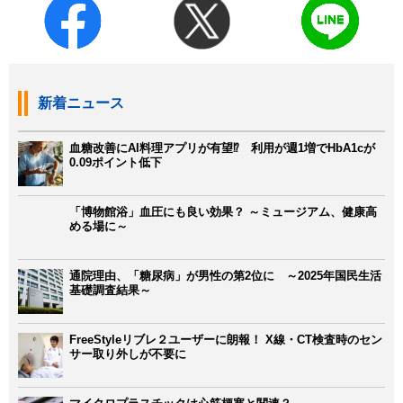
新着ニュース
血糖改善にAI料理アプリが有望⁉ 利用が週1増でHbA1cが
0.09ポイント低下
「博物館浴」血圧にも良い効果？ ～ミュージアム、健康高
める場に～
通院理由、「糖尿病」が男性の第2位に ～2025年国民生活
基礎調査結果～
FreeStyleリブレ２ユーザーに朗報！ X線・CT検査時のセン
サー取り外しが不要に