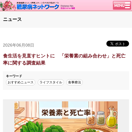
トップページ
ニュース
ニュース
学会・イベント
2026年06月08日
談話室BBS
糖尿病のきほん
食生活を見直すヒントに 「栄養素の組み合わせ」と死亡
率に関する調査結果
特集・連載
腎臓の健康道
キーワード
おすすめニュース
ライフスタイル
食事療法
インスリンポンプ
血糖トレンド
グリコアルブミン
特集・連載 一覧へ
1型ライフ