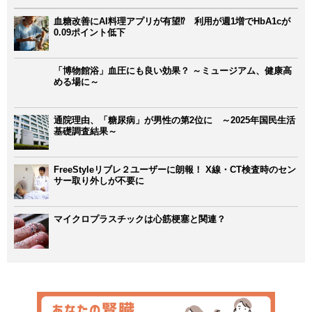
血糖改善にAI料理アプリが有望⁉ 利用が週1増でHbA1cが
0.09ポイント低下
「博物館浴」血圧にも良い効果？ ～ミュージアム、健康高
める場に～
通院理由、「糖尿病」が男性の第2位に ～2025年国民生活
基礎調査結果～
FreeStyleリブレ２ユーザーに朗報！ X線・CT検査時のセン
サー取り外しが不要に
マイクロプラスチックは心筋梗塞と関連？