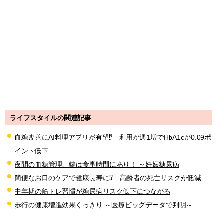
ライフスタイルの関連記事
血糖改善にAI料理アプリが有望⁉ 利用が週1増でHbA1cが0.09ポ
イント低下
夜間の血糖管理、鍵は食事時間にあり！ ～妊娠糖尿病
簡便なお口のケアで健康長寿に⁉ 高齢者の死亡リスクが低減
中年期の筋トレ習慣が糖尿病リスク低下につながる
歩行の健康増進効果くっきり ～医療ビッグデータで判明～