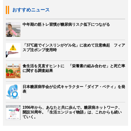
おすすめニュース
中年期の筋トレ習慣が糖尿病リスク低下につながる
「37℃超でインスリンがゲル化」に改めて注意喚起 フィア
スプ注ポンプ使用時
食生活を見直すヒントに 「栄養素の組み合わせ」と死亡率
に関する調査結果
日本糖尿病学会が公式キャラクター「ダイア・ベティ」を発
表
1996年から、あなたと共に歩んで。糖尿病ネットワーク、
開設30周年。「生活エンジョイ物語」は、これからも続い
ていく。