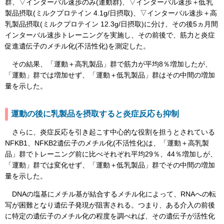
群、▽インターバル速歩のみ(運動群)、▽インターバル速歩＋低乳
製品摂取(ミルクプロテイン 4.1g/日摂取)、▽インターバル速歩＋高
乳製品摂取(ミルクプロテイン 12.3g/日摂取)に分け、その後5ヵ月間
インターバル速歩トレーニングを実施し、その前後で、筋力と炎症
促進遺伝子のメチル化(不活性化)を測定した。
その結果、「運動＋高乳製品」群で筋力が平均8％増加したが、
「運動」群では増加せず、「運動＋低乳製品」群はその中間の増加
量を示した。
運動の後に乳製品を摂取すると炎症反応も抑制
さらに、炎症反応を引き起こす中心的な役割を担うとされている
NFKB1、NFKB2遺伝子のメチル化(不活性化)は、「運動＋高乳製
品」群でトレーニング前に比べそれぞれ平均29％、44％増加しが、
「運動」群では変化せず、「運動＋低乳製品」群でその中間の増加
量を示した。
DNAの塩基にメチル基が結合するメチル化によって、RNAへの転
写が困難となり遺伝子発現が阻害される。つまり、ある介入の前後
に特定の遺伝子のメチル化の程度を調べれば、その遺伝子が活性化