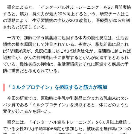
研究によると、「インターバル速歩トレーニング」を5ヵ月間実施
すると、筋力、持久力が最大20％向上するという。研究チームはこ
の運動により、生活習慣病の症状が20％改善し、医療費が20％抑制
されると試算している。
一方で、加齢に伴う筋萎縮に起因する体内の慢性炎症は、生活習
慣病の根本原因として注目されている。炎症が、脂肪組織に起これ
ば2型糖尿病が、免疫細胞に起これば動脈硬化が、脳細胞に起これば
認知症が、がんの抑制遺伝子に影響するとがんが促進するとみられ
ている。慢性炎症の抑制は、生活習慣病とそれに関連する疾患の予
防に重要だと考えられている。
「ミルクプロテイン」を摂取すると筋力が増加
今回の研究では、運動時に牛乳や乳製品に含まれる乳由来のタン
パク質である「ミルクプロテイン」を摂取すると、体にどのような
変化が起こるかを調べた。
研究には、「インターバル速歩トレーニング」を6ヵ月以上継続し
ている女性37人(平均年齢66歳)が参加した。被験者を無作為に3つの