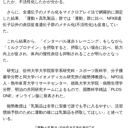
したか、不活性化したかが分かる。
さらに、全遺伝子のメチル化をマイクロアレイ法で網羅的に測定
した結果、「運動＋高乳製品」群では「運動」群に比べ、NFKB遺
伝子以外の炎症促進遺伝子群のメチル化(不活性化)も促進してい
た。
これら結果から、「インターバル速歩トレーニング」をしながら
「ミルクプロテイン」を摂取すると、摂取しない場合に比べ、筋力
向上が促され、体内の慢性炎症も抑制されることが明らかとなっ
た。
研究は、信州大学大学院医学系研究科・スポーツ医科学、分子腫
瘍学分野と同大学バイオメディカル研究所の能勢博教授ら、NPO法
人・熟年体育大学リサーチセンター、徳島大学大学院・病態生理学
分野、明治の共同研究チームによるもので、国際科学雑誌「PLOS
ONE」オンライン版に発表された。
能勢教授は「乳製品は非常に安価で誰でも手に入るやすい。活習
慣病予防のために運動の後には乳製品を摂取してほしい」と述べて
いる。