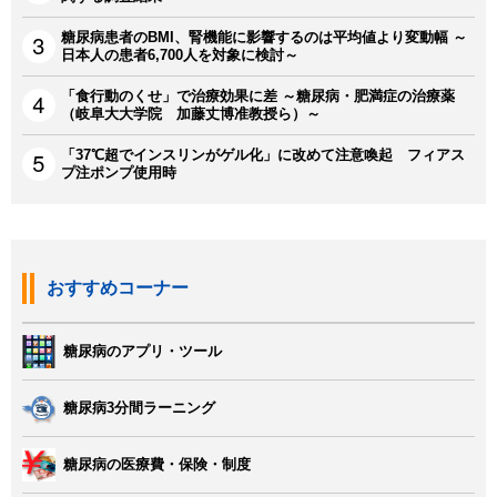
糖尿病患者のBMI、腎機能に影響するのは平均値より変動幅 ～
日本人の患者6,700人を対象に検討～
「食行動のくせ」で治療効果に差 ～糖尿病・肥満症の治療薬
（岐阜大大学院 加藤丈博准教授ら）～
「37℃超でインスリンがゲル化」に改めて注意喚起 フィアス
プ注ポンプ使用時
おすすめコーナー
糖尿病のアプリ・ツール
糖尿病3分間ラーニング
糖尿病の医療費・保険・制度