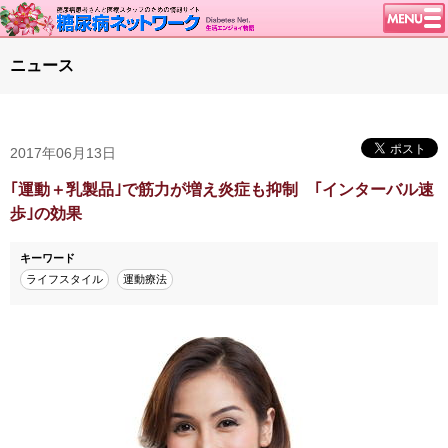
トップページ
ニュース
ニュース
学会・イベント
2017年06月13日
談話室BBS
糖尿病のきほん
｢運動＋乳製品｣で筋力が増え炎症も抑制 ｢インターバル速
歩｣の効果
特集・連載
腎臓の健康道
キーワード
ライフスタイル
運動療法
インスリンポンプ
血糖トレンド
グリコアルブミン
特集・連載 一覧へ
1型ライフ