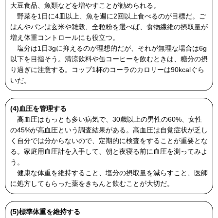
大豆食品、魚類などを増やすことが勧められる。
野菜を1日に4皿以上、魚を週に2回以上食べるのが目標だ。ご
はんやパンは玄米や雑穀、全粒粉を選べば、食物繊維の摂取量が
増え体重コントロールにも役立つ。
塩分は1日3gに抑えるのが理想的だが、それが無理な場合は6g
以下を目指そう。清涼飲料や缶コーヒーを飲むときは、糖分の摂
り過ぎに注意する。コップ1杯のコーラのカロリーは90kcalぐら
いだ。
(4)血圧を管理する
高血圧はもっとも多い病気で、30歳以上の男性の60%、女性
の45%が高血圧という調査結果がある。高血圧は自覚症状が乏し
く自分では分からないので、定期的に検査をすることが重要とな
る。家庭用血圧計を入手して、朝と夜寝る前に血圧を測ってみよ
う。
健康な体重を維持すること、塩分の摂取量を減らすこと、医師
に処方してもらった薬をきちんと飲むことが大切だ。
(5)標準体重を維持する