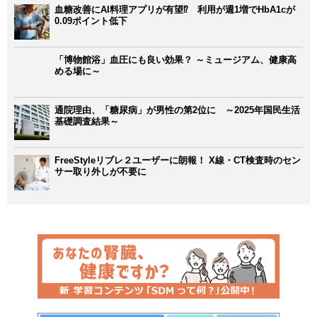
血糖改善にAI料理アプリが有望⁉ 利用が週1増でHbA1cが
0.09ポイント低下
「博物館浴」血圧にも良い効果？ ～ミュージアム、健康高
める場に～
通院理由、「糖尿病」が男性の第2位に ～2025年国民生活
基礎調査結果～
FreeStyleリブレ２ユーザーに朗報！ X線・CT検査時のセン
サー取り外しが不要に