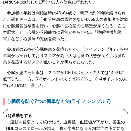
(ARICS)に参加した1万3,462人を対象に行われた。
参加者の年齢は開始当時は45~64歳で、研究は約20年間続けられ
た。研究チームは、心血管疾患の既往のない4,855人の参加者を対象
に心臓超音波検査を行い、心臓の左心室の心筋壁が厚くなる「左心
室肥大」と、心臓の収縮能力に異常があらわれる「弛緩性機能障
害」など、心臓病の兆候を調べた。
参加者の25%が心臓疾患を発症したが、「ライフシンプル7」を中
年期から実行しておりスコアが高い人は心臓の状態が良く、心臓疾
患を発症するリスクが低いことが明らかになった。
心臓疾患の発症率は、スコアが10~14ポイントの人では14.4%に
低下した。一方、5~9ポイントの人では26.8%に、0~4ポイントの人
では48.6%に上昇した。
心臓病を防ぐ7つの簡単な方法(ライフ シンプル 7)
(1)運動をする
運動を習慣として続ければ、血糖値・血圧値が下がり、善玉の
HDLコレステロールが増え、骨が丈夫になり骨粗鬆症の予防にな