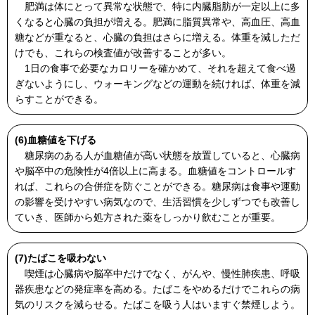
肥満は体にとって異常な状態で、特に内臓脂肪が一定以上に多
くなると心臓の負担が増える。肥満に脂質異常や、高血圧、高血
糖などが重なると、心臓の負担はさらに増える。体重を減しただ
けでも、これらの検査値が改善することが多い。
1日の食事で必要なカロリーを確かめて、それを超えて食べ過
ぎないようにし、ウォーキングなどの運動を続ければ、体重を減
らすことができる。
(6)血糖値を下げる
糖尿病のある人が血糖値が高い状態を放置していると、心臓病
や脳卒中の危険性が4倍以上に高まる。血糖値をコントロールす
れば、これらの合併症を防ぐことができる。糖尿病は食事や運動
の影響を受けやすい病気なので、生活習慣を少しずつでも改善し
ていき、医師から処方された薬をしっかり飲むことが重要。
(7)たばこを吸わない
喫煙は心臓病や脳卒中だけでなく、がんや、慢性肺疾患、呼吸
器疾患などの発症率を高める。たばこをやめるだけでこれらの病
気のリスクを減らせる。たばこを吸う人はいますぐ禁煙しよう。