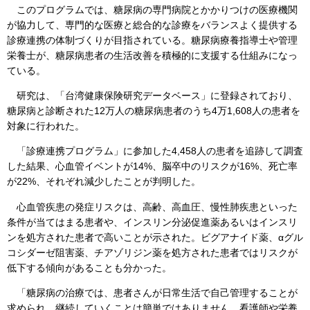
このプログラムでは、糖尿病の専門病院とかかりつけの医療機関
が協力して、専門的な医療と総合的な診療をバランスよく提供する
診療連携の体制づくりが目指されている。糖尿病療養指導士や管理
栄養士が、糖尿病患者の生活改善を積極的に支援する仕組みになっ
ている。
研究は、「台湾健康保険研究データベース」に登録されており、
糖尿病と診断された12万人の糖尿病患者のうち4万1,608人の患者を
対象に行われた。
「診療連携プログラム」に参加した4,458人の患者を追跡して調査
した結果、心血管イベントが14%、脳卒中のリスクが16%、死亡率
が22%、それぞれ減少したことが判明した。
心血管疾患の発症リスクは、高齢、高血圧、慢性肺疾患といった
条件が当てはまる患者や、インスリン分泌促進薬あるいはインスリ
ンを処方された患者で高いことが示された。ビグアナイド薬、αグル
コシダーゼ阻害薬、チアゾリジン薬を処方された患者ではリスクが
低下する傾向があることも分かった。
「糖尿病の治療では、患者さんが日常生活で自己管理することが
求められ、継続していくことは簡単ではありません。看護師や栄養