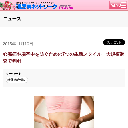
トップページ
ニュース
ニュース
学会・イベント
2015年11月10日
談話室BBS
糖尿病のきほん
心臓病や脳卒中を防ぐための7つの生活スタイル 大規模調
査で判明
特集・連載
腎臓の健康道
キーワード
糖尿病合併症
インスリンポンプ
血糖トレンド
グリコアルブミン
特集・連載 一覧へ
1型ライフ