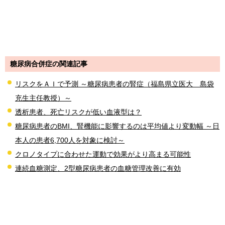
糖尿病合併症の関連記事
リスクをＡＩで予測 ～糖尿病患者の腎症（福島県立医大 島袋
充生主任教授）～
透析患者、死亡リスクが低い血液型は？
糖尿病患者のBMI、腎機能に影響するのは平均値より変動幅 ～日
本人の患者6,700人を対象に検討～
クロノタイプに合わせた運動で効果がより高まる可能性
連続血糖測定、2型糖尿病患者の血糖管理改善に有効