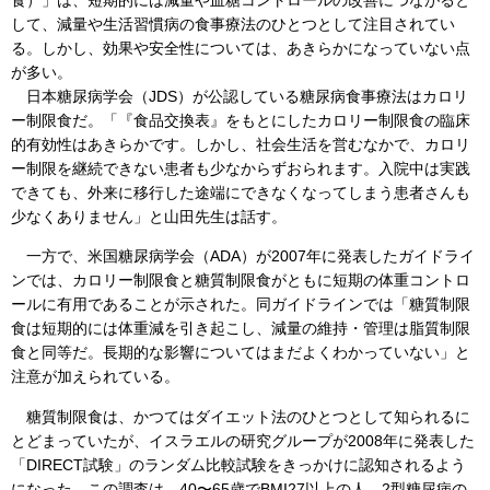
食）」は、短期的には減量や血糖コントロールの改善につながると
して、減量や生活習慣病の食事療法のひとつとして注目されてい
る。しかし、効果や安全性については、あきらかになっていない点
が多い。
日本糖尿病学会（JDS）が公認している糖尿病食事療法はカロリ
ー制限食だ。「『食品交換表』をもとにしたカロリー制限食の臨床
的有効性はあきらかです。しかし、社会生活を営むなかで、カロリ
ー制限を継続できない患者も少なからずおられます。入院中は実践
できても、外来に移行した途端にできなくなってしまう患者さんも
少なくありません」と山田先生は話す。
一方で、米国糖尿病学会（ADA）が2007年に発表したガイドライ
ンでは、カロリー制限食と糖質制限食がともに短期の体重コントロ
ールに有用であることが示された。同ガイドラインでは「糖質制限
食は短期的には体重減を引き起こし、減量の維持・管理は脂質制限
食と同等だ。長期的な影響についてはまだよくわかっていない」と
注意が加えられている。
糖質制限食は、かつてはダイエット法のひとつとして知られるに
とどまっていたが、イスラエルの研究グループが2008年に発表した
「DIRECT試験」のランダム比較試験をきっかけに認知されるよう
になった。この調査は、40〜65歳でBMI27以上の人、2型糖尿病の