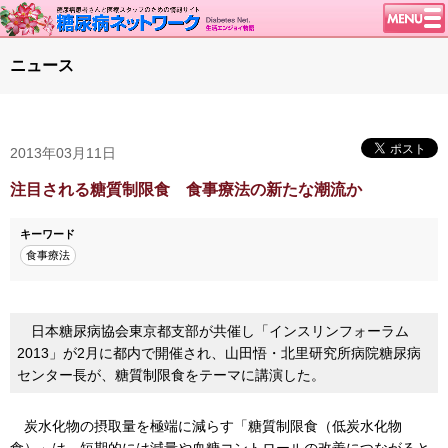
トップページ
ニュース
ニュース
学会・イベント
2013年03月11日
談話室BBS
糖尿病のきほん
注目される糖質制限食 食事療法の新たな潮流か
特集・連載
キーワード
特集・連載 一覧へ
1型ライフ
食事療法
腎臓の健康道
インスリンポンプ
日本糖尿病協会東京都支部が共催し「インスリンフォーラム
血糖トレンド
2013」が2月に都内で開催され、山田悟・北里研究所病院糖尿病
センター長が、糖質制限食をテーマに講演した。
グリコアルブミン
炭水化物の摂取量を極端に減らす「糖質制限食（低炭水化物