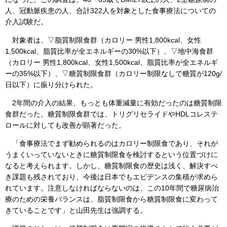
人、冠動脈疾患の人、合計322人を対象とした食事療法についての
介入試験だ。
対象者は、▽脂質制限食群（カロリー 男性1,800kcal、女性
1,500kcal、脂質比率が全エネルギーの30%以下）、▽地中海食群
（カロリー 男性1,800kcal、女性1,500kcal、脂質比率が全エネルギ
ーの35%以下）、▽糖質制限食群（カロリー制限なしで糖質が120g/
日以下）に振り分けられた。
2年間の介入の結果、もっとも体重減量に有効だったのは糖質制限
食群だった。糖質制限食群では、トリグリセライドやHDLコレステ
ロールに対しても改善が顕著だった。
「食事療法でまず勧められるのはカロリー制限食であり、それが
うまくいっていないときに糖質制限食を検討するという位置づけに
なると考えられます。しかし、糖質制限食の歴史は浅く、解決すべ
き課題も残されており、今後は日本でもエビデンスの集積が求めら
れています。注意しなければならないのは、この10年間で糖尿病治
療のための栄養バランスは、脂質制限食から糖質制限食に変わって
きていることです」と山田先生は強調する。