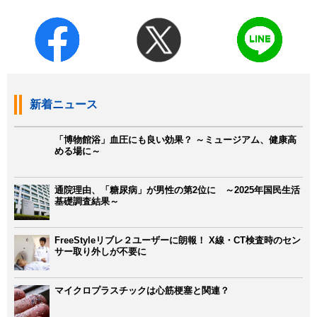
新着ニュース
「博物館浴」血圧にも良い効果？ ～ミュージアム、健康高
める場に～
通院理由、「糖尿病」が男性の第2位に ～2025年国民生活
基礎調査結果～
FreeStyleリブレ２ユーザーに朗報！ X線・CT検査時のセン
サー取り外しが不要に
マイクロプラスチックは心筋梗塞と関連？