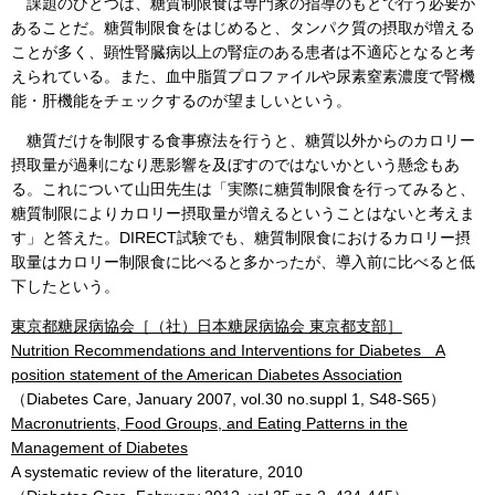
課題のひとつは、糖質制限食は専門家の指導のもとで行う必要が
あることだ。糖質制限食をはじめると、タンパク質の摂取が増える
ことが多く、顕性腎臓病以上の腎症のある患者は不適応となると考
えられている。また、血中脂質プロファイルや尿素窒素濃度で腎機
能・肝機能をチェックするのが望ましいという。
糖質だけを制限する食事療法を行うと、糖質以外からのカロリー
摂取量が過剰になり悪影響を及ぼすのではないかという懸念もあ
る。これについて山田先生は「実際に糖質制限食を行ってみると、
糖質制限によりカロリー摂取量が増えるということはないと考えま
す」と答えた。DIRECT試験でも、糖質制限食におけるカロリー摂
取量はカロリー制限食に比べると多かったが、導入前に比べると低
下したという。
東京都糖尿病協会［（社）日本糖尿病協会 東京都支部］
Nutrition Recommendations and Interventions for Diabetes A
position statement of the American Diabetes Association
（Diabetes Care, January 2007, vol.30 no.suppl 1, S48-S65）
Macronutrients, Food Groups, and Eating Patterns in the
Management of Diabetes
A systematic review of the literature, 2010