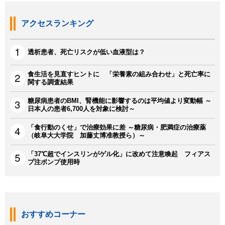
アクセスランキング
透析患者、死亡リスクが低い血液型は？
食生活を見直すヒントに 「栄養素の組み合わせ」と死亡率に
関する調査結果
糖尿病患者のBMI、腎機能に影響するのは平均値より変動幅 ～
日本人の患者6,700人を対象に検討～
「食行動のくせ」で治療効果に差 ～糖尿病・肥満症の治療薬
（岐阜大大学院 加藤丈博准教授ら）～
「37℃超でインスリンがゲル化」に改めて注意喚起 フィアス
プ注ポンプ使用時
おすすめコーナー