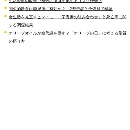
生活習慣の改善で複数の病気を抱えるリスクが低下
間欠的断食は糖尿病に有効か？ 2型患者と予備群で検証
食生活を見直すヒントに 「栄養素の組み合わせ」と死亡率に関
する調査結果
オリーブオイルが糖代謝を促す？「オリーブの日」に考える脂質
の摂り方