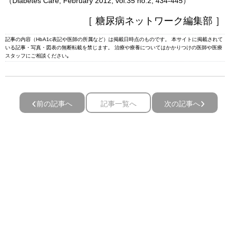
（Diabetes Care, February 2012, vol.35 no.2, 434-445）
［ 糖尿病ネットワーク編集部 ］
記事の内容（HbA1c表記や医師の所属など）は掲載日時点のものです。 本サイトに掲載されて
いる記事・写真・図表の無断転載を禁じます。 治療や療養についてはかかりつけの医師や医療
スタッフにご相談ください｡
前の記事へ
記事一覧へ
次の記事へ