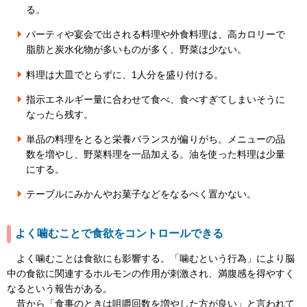
る。
パーティや宴会で出される料理や外食料理は、高カロリーで
脂肪と炭水化物が多いものが多く、野菜は少ない。
料理は大皿でとらずに、1人分を盛り付ける。
指示エネルギー量に合わせて食べ、食べすぎてしまいそうに
なったら残す。
単品の料理をとると栄養バランスが偏りがち。メニューの品
数を増やし、野菜料理を一品加える。油を使った料理は少量
にする。
テーブルにみかんやお菓子などをなるべく置かない。
よく噛むことで食欲をコントロールできる
よく噛むことは食欲にも影響する。「噛むという行為」により脳
中の食欲に関連するホルモンの作用が刺激され、満腹感を得やすく
なるという報告がある。
昔から「食事のときは咀嚼回数を増やした方が良い」と言われて