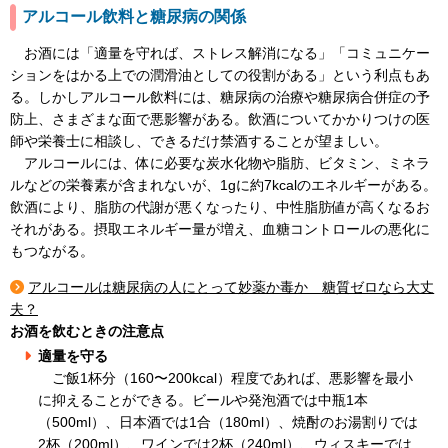
アルコール飲料と糖尿病の関係
お酒には「適量を守れば、ストレス解消になる」「コミュニケー
ションをはかる上での潤滑油としての役割がある」という利点もあ
る。しかしアルコール飲料には、糖尿病の治療や糖尿病合併症の予
防上、さまざまな面で悪影響がある。飲酒についてかかりつけの医
師や栄養士に相談し、できるだけ禁酒することが望ましい。
アルコールには、体に必要な炭水化物や脂肪、ビタミン、ミネラ
ルなどの栄養素が含まれないが、1gに約7kcalのエネルギーがある。
飲酒により、脂肪の代謝が悪くなったり、中性脂肪値が高くなるお
それがある。摂取エネルギー量が増え、血糖コントロールの悪化に
もつながる。
アルコールは糖尿病の人にとって妙薬か毒か 糖質ゼロなら大丈
夫？
お酒を飲むときの注意点
適量を守る
ご飯1杯分（160〜200kcal）程度であれば、悪影響を最小
に抑えることができる。ビールや発泡酒では中瓶1本
（500ml）、日本酒では1合（180ml）、焼酎のお湯割りでは
2杯（200ml）、ワインでは2杯（240ml）、ウィスキーでは