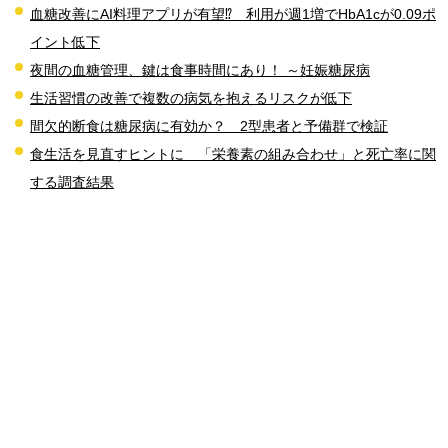
血糖改善にAI料理アプリが有望⁉ 利用が週1増でHbA1cが0.09ポ
イント低下
夜間の血糖管理、鍵は食事時間にあり！ ～妊娠糖尿病
生活習慣の改善で複数の病気を抱えるリスクが低下
間欠的断食は糖尿病に有効か？ 2型患者と予備群で検証
食生活を見直すヒントに 「栄養素の組み合わせ」と死亡率に関
する調査結果