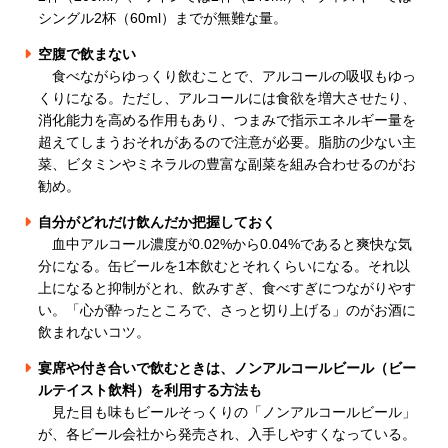
シングル2杯（60ml）までが無難な量。
空腹で飲まない
食べながらゆっくり飲むことで、アルコールの吸収もゆっ
くりになる。ただし、アルコールには食欲を増大させたり、
消化能力を高める作用もあり、つまみで指示エネルギー量を
超えてしまうおそれがあるので注意が必要。脂肪の少ない主
菜、ビタミンやミネラルの豊富な副菜を組み合わせるのがお
勧
め。
自分がどれだけ飲んだか把握しておく
血中アルコール濃度が0.02%から0.04%であると爽快な気
分になる。缶ビールを1本飲むとそれくらいになる。それ以
上になると抑制がとれ、飲みすぎ、食べすぎにつながりやす
い。「心が酔ったところで、さっと切り上げる」のがお酒に
飲まれないコツ。
宴席や付き合いで飲むときは、ノンアルコールビール（ビー
ルテイスト飲料）を利用する方法も
見た目も味もビールそっくりの「ノンアルコールビール」
が、各ビール会社から発売され、入手しやすくなっている。