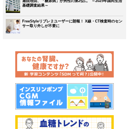
通院理由、「糖尿病」が男性の第2位に ～2025年国民生活
基礎調査結果～
FreeStyleリブレ２ユーザーに朗報！ X線・CT検査時のセン
サー取り外しが不要に