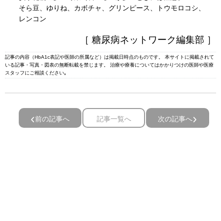
そら豆、ゆりね、カボチャ、グリンピース、トウモロコシ、
レンコン
［ 糖尿病ネットワーク編集部 ］
記事の内容（HbA1c表記や医師の所属など）は掲載日時点のものです。 本サイトに掲載されて
いる記事・写真・図表の無断転載を禁じます。 治療や療養についてはかかりつけの医師や医療
スタッフにご相談ください｡
前の記事へ
記事一覧へ
次の記事へ