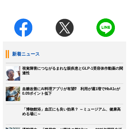
新着ニュース
視覚障害につながるまれな眼疾患とGLP-1受容体作動薬の関
連性
血糖改善にAI料理アプリが有望⁉ 利用が週1増でHbA1cが
0.09ポイント低下
「博物館浴」血圧にも良い効果？ ～ミュージアム、健康高
める場に～