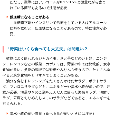
ただし、実際にはアルコールが0.1〜0.5%と微量ながら含ま
れている商品もあるので注意が必要。
低血糖になることがある
血糖降下剤やインスリンで治療をしている人はアルコール
飲料を飲むと、低血糖になることがあるので、特に注意が必
要。
「野菜はいくら食べても大丈夫」は間違い？
煮物によく使われるジャガイモ、さと芋などのいも類、ニンジ
ン、レンコンなどの根菜、カボチャは、野菜の中では比較的、炭水
化物が多い。煮物の調理では砂糖やみりんも使うので、たくさん食
べると炭水化物をとりすぎてしまうことがある。
油分を含むドレッシングをたくさんかけたサラダ、ポテトサラ
ダ、マカロニサラダなども、エネルギーや炭水化物が多いので、注
意が必要。海藻やきのこ類をふんだんに使った海藻サラダ、海鮮サ
ラダ、豆腐とちりめんじゃこのサラダなどであると、エネルギーを
抑えられる。
炭水化物の多い野菜（食べる量が多いときには注意）