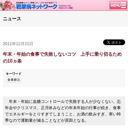
トップページ
ニュース
ニュース
学会・イベント
2011年12月21日
談話室BBS
糖尿病のきほん
年末・年始の食事で失敗しないコツ 上手に乗り切るため
の10ヵ条
特集・連載
腎臓の健康道
キーワード
食事療法
インスリンポンプ
血糖トレンド
グリコアルブミン
年末・年始に血糖コントロールで失敗する人が少なくない。忘
年会やクリスマス、正月休みなどの年末年始の行事が続き、食事
特集・連載 一覧へ
でエネルギーをとりすぎてしまうこと、お酒の飲みすぎ、寒い時
1型ライフ
季なので運動量が減ることなどが原因となる。