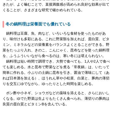
きたが、よく噛むことで、直接満腹感が高められ良好な効果が出て
くることが、さまざまな研究で確かめられている。
冬の鍋料理は栄養面でも優れている
鍋料理は豆腐、魚、肉など、いろいろな食材を使ったものがあ
り、味付けも多彩にある。これに野菜類を加えれば、蛋白質、ビタ
ミン、ミネラルなどの栄養素をバランスよくとることができる。野
菜をたっぷり入れ、きのこ、こんにゃく、昆布などを使った鍋料理
を、ふうふういいながら食べるのは、寒い冬には堪えられない。
鍋料理は短い時間で調理でき、大勢で食べても、1人や2人で食べ
ても楽しめる。水と昆布で野菜などを煮る「常夜鍋」は、いたって
簡単に作れる。小ぶりの土鍋に昆布を引き、醤油で薄味にして（あ
れば日本酒を加える）、ほうれん草や小松菜、白菜と、豚肉の薄切
りを交互にゆでながら、ゆったりとした時間を楽しめる。
ポン酢や小ネギ、ショウガなどの薬味を添えると、さらにおいし
くなる。ゆでた野菜は生よりもたくさん食べられ、薄切りの豚肉は
良質の蛋白質とビタミンBを含んでいる。