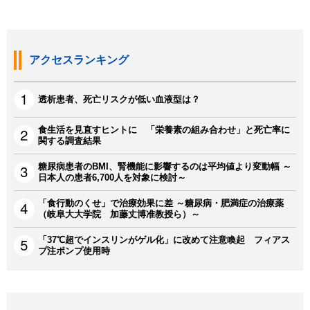
アクセスランキング
透析患者、死亡リスクが低い血液型は？
食生活を見直すヒントに 「栄養素の組み合わせ」と死亡率に
関する調査結果
糖尿病患者のBMI、腎機能に影響するのは平均値より変動幅 ～
日本人の患者6,700人を対象に検討～
「食行動のくせ」で治療効果に差 ～糖尿病・肥満症の治療薬
（岐阜大大学院 加藤丈博准教授ら）～
「37℃超でインスリンがゲル化」に改めて注意喚起 フィアス
プ注ポンプ使用時