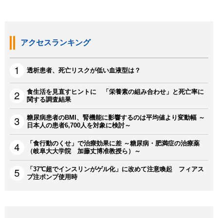
アクセスランキング
透析患者、死亡リスクが低い血液型は？
食生活を見直すヒントに 「栄養素の組み合わせ」と死亡率に
関する調査結果
糖尿病患者のBMI、腎機能に影響するのは平均値より変動幅 ～
日本人の患者6,700人を対象に検討～
「食行動のくせ」で治療効果に差 ～糖尿病・肥満症の治療薬
（岐阜大大学院 加藤丈博准教授ら）～
「37℃超でインスリンがゲル化」に改めて注意喚起 フィアス
プ注ポンプ使用時