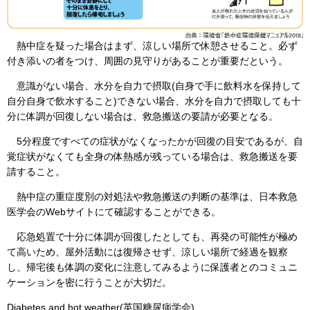
熱中症を疑った場合はまず、涼しい場所で休憩させること。必ず
付き添いの者をつけ、周囲の見守りがあることが重要だという。
意識がない場合、水分を自力で摂取(自身で手に飲料水を保持して
自分自身で飲水すること)できない場合、水分を自力で摂取しても十
分に体調が回復しない場合は、救急搬送の要請が必要となる。
5分程度ですべての症状がなくなったかが回復の目安であるが、自
覚症状がなくても全身の体熱感が残っている場合は、救急搬送を要
請すること。
熱中症の重症度別の対処法や救急搬送の判断の基準は、日本救急
医学会のWebサイトにて確認することができる。
応急処置で十分に体調が回復したとしても、再発の可能性が極め
て高いため、屋外活動には復帰させず、涼しい場所で経過を観察
し、帰宅後も体調の変化に注意してみるように保護者とのコミュニ
ケーションを密に行うことが大切だ。
Diabetes and hot weather(英国糖尿病学会)