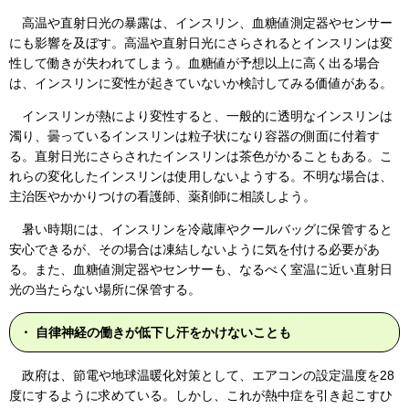
高温や直射日光の暴露は、インスリン、血糖値測定器やセンサー
にも影響を及ぼす。高温や直射日光にさらされるとインスリンは変
性して働きが失われてしまう。血糖値が予想以上に高く出る場合
は、インスリンに変性が起きていないか検討してみる価値がある。
インスリンが熱により変性すると、一般的に透明なインスリンは
濁り、曇っているインスリンは粒子状になり容器の側面に付着す
る。直射日光にさらされたインスリンは茶色がかることもある。こ
れらの変化したインスリンは使用しないようする。不明な場合は、
主治医やかかりつけの看護師、薬剤師に相談しよう。
暑い時期には、インスリンを冷蔵庫やクールバッグに保管すると
安心できるが、その場合は凍結しないように気を付ける必要があ
る。また、血糖値測定器やセンサーも、なるべく室温に近い直射日
光の当たらない場所に保管する。
・ 自律神経の働きが低下し汗をかけないことも
政府は、節電や地球温暖化対策として、エアコンの設定温度を28
度にするように求めている。しかし、これが熱中症を引き起こすひ