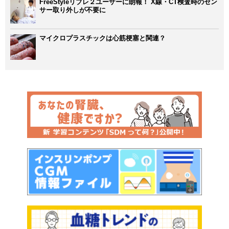
FreeStyleリブレ２ユーザーに朗報！ X線・CT検査時のセン
サー取り外しが不要に
マイクロプラスチックは心筋梗塞と関連？