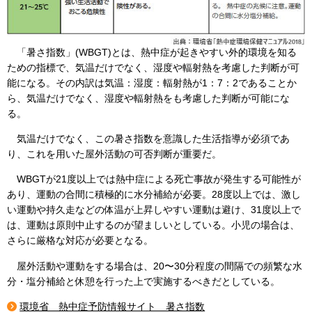
「暑さ指数」(WBGT)とは、熱中症が起きやすい外的環境を知る
ための指標で、気温だけでなく、湿度や輻射熱を考慮した判断が可
能になる。その内訳は気温：湿度：輻射熱が1：7：2であることか
ら、気温だけでなく、湿度や輻射熱をも考慮した判断が可能にな
る。
気温だけでなく、この暑さ指数を意識した生活指導が必須であ
り、これを用いた屋外活動の可否判断が重要だ。
WBGTが21度以上では熱中症による死亡事故が発生する可能性が
あり、運動の合間に積極的に水分補給が必要。28度以上では、激し
い運動や持久走などの体温が上昇しやすい運動は避け、31度以上で
は、運動は原則中止するのが望ましいとしている。小児の場合は、
さらに厳格な対応が必要となる。
屋外活動や運動をする場合は、20〜30分程度の間隔での頻繁な水
分・塩分補給と休憩を行った上で実施するべきだとしている。
環境省 熱中症予防情報サイト 暑さ指数