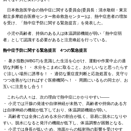
日本救急医学会の熱中症に関する委員会(委員長：清水敬樹・東京
都立多摩総合医療センター救命救急センター)は、熱中症患者の増加
を受け、「熱中症予防に関する緊急提言」を発表した。
小児や高齢者、持病のある人は体温調節機能が弱い「熱中症弱
者」として認識する必要があると注意喚起を行っている。
熱中症予防に関する緊急提言 4つの緊急提言
・ 暑さ指数(WBGT)を意識した生活を心がけ、運動や作業中止の適
切な判断を！ ・ 水分をこまめに取ること。おかしいなと思ったらす
ぐ涼しい場所に誘導を！ ・ 適切な重症度判断と応急処置を。見守り
つつ改善がなければすぐ医療機関へ！ ・ 周囲にいるもの同士が、お
互いに注意をし合う！
これらの人々は、次の理由で熱中症にかかりやすい――
・ 小児では汗腺の発達や自律神経が未熟で、高齢者や持病のある方
は自律神経の機能が低下しており、体温調節機能が弱い。
・ 高齢者では全身に占める水分の割合が低く、容易に脱水になりや
すい。脱水になると発汗の機能が低下し、体温調整が困難となる。
・ 小児では身長が低いため、地面からの輻射熱の影響を受けやす