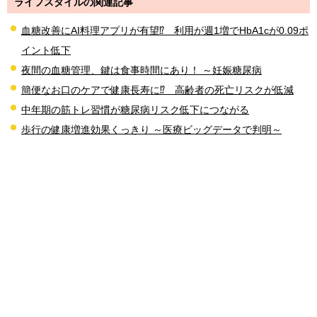
ライフスタイルの関連記事
血糖改善にAI料理アプリが有望⁉ 利用が週1増でHbA1cが0.09ポ
イント低下
夜間の血糖管理、鍵は食事時間にあり！ ～妊娠糖尿病
簡便なお口のケアで健康長寿に⁉ 高齢者の死亡リスクが低減
中年期の筋トレ習慣が糖尿病リスク低下につながる
歩行の健康増進効果くっきり ～医療ビッグデータで判明～