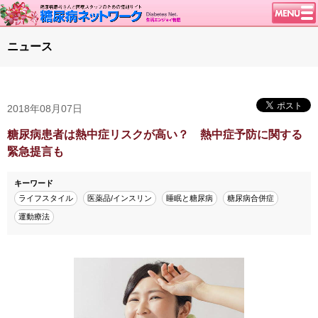
トップページ
ニュース
ニュース
学会・イベント
2018年08月07日
談話室BBS
糖尿病のきほん
糖尿病患者は熱中症リスクが高い？ 熱中症予防に関する
緊急提言も
特集・連載
腎臓の健康道
キーワード
ライフスタイル
医薬品/インスリン
睡眠と糖尿病
糖尿病合併症
インスリンポンプ
運動療法
血糖トレンド
グリコアルブミン
特集・連載 一覧へ
1型ライフ