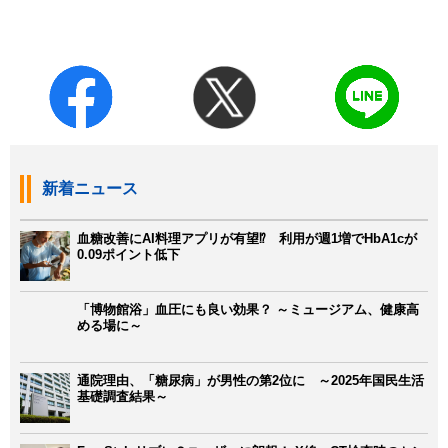
新着ニュース
血糖改善にAI料理アプリが有望⁉ 利用が週1増でHbA1cが
0.09ポイント低下
「博物館浴」血圧にも良い効果？ ～ミュージアム、健康高
める場に～
通院理由、「糖尿病」が男性の第2位に ～2025年国民生活
基礎調査結果～