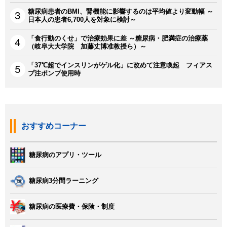
糖尿病患者のBMI、腎機能に影響するのは平均値より変動幅 ～
日本人の患者6,700人を対象に検討～
「食行動のくせ」で治療効果に差 ～糖尿病・肥満症の治療薬
（岐阜大大学院 加藤丈博准教授ら）～
「37℃超でインスリンがゲル化」に改めて注意喚起 フィアス
プ注ポンプ使用時
おすすめコーナー
糖尿病のアプリ・ツール
糖尿病3分間ラーニング
糖尿病の医療費・保険・制度