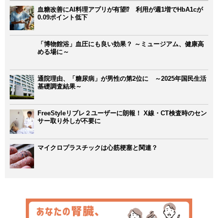
血糖改善にAI料理アプリが有望⁉ 利用が週1増でHbA1cが
0.09ポイント低下
「博物館浴」血圧にも良い効果？ ～ミュージアム、健康高
める場に～
通院理由、「糖尿病」が男性の第2位に ～2025年国民生活
基礎調査結果～
FreeStyleリブレ２ユーザーに朗報！ X線・CT検査時のセン
サー取り外しが不要に
マイクロプラスチックは心筋梗塞と関連？