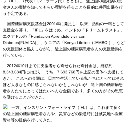
フ（IFL）（代表 ロン・ラーブ氏）とともに、途上国の糖尿病の患
者さんの実情を知ってもらい理解を得ることを目的に共同出展を行
う予定である。
国際糖尿病支援基金は2001年に発足し、以来、活動の一環として
支援金を募り、「IFL」をはじめ、インドの「ドリームトラスト」、
エクアドルの「Fundacion Aprendido vivir con
Diabetes(FUVIDA)」、ケニアの「Kenya Lifeline（JAMBO!）」など
の支援団体と協力しながら、途上国の糖尿病患者さんの支援活動を
行っている。
2012年10月までに支援者から寄せられた寄付金は、総額約
8,343,684円にのぼり、うち、7,693,768円を上記の団体へ支援して
きた。 これらの金額は、日本で生活している私たちにとってはそれ
ほど大きなものに感じられないかもしれないが、途上国の糖尿病患
者さんたちにとってはたいへんな金額であり、多くの方がその恩恵
を受けることができた。
一方、インスリン・フォー・ライフ（IFL）は、これまで多く
の途上国の糖尿病患者さんや、災害などの緊急時には被災地へ医療
資材等の提供を行ってきた。