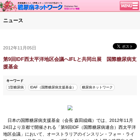
トップページ
ニュース
ニュース
学会・イベント
2012年11月05日
談話室BBS
糖尿病のきほん
第9回IDF西太平洋地区会議へIFLと共同出展 国際糖尿病支
援基金
特集・連載
腎臓の健康道
キーワード
1型糖尿病
IDAF（国際糖尿病支援基金）
糖尿病ネットワーク
インスリンポンプ
血糖トレンド
グリコアルブミン
特集・連載 一覧へ
日本の国際糖尿病支援基金（会長 森田繰織）では、2012年11月
24日より京都で開催される「第9回IDF（国際糖尿病連合）西太平洋
1型ライフ
地区会議」において、オーストラリアのインスリン・フォー・ライ