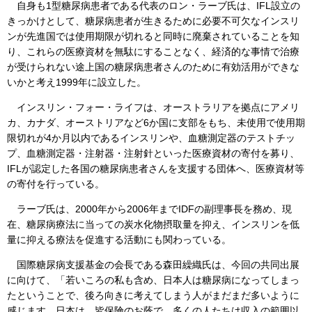
自身も1型糖尿病患者である代表のロン・ラーブ氏は、IFL設立の
きっかけとして、糖尿病患者が生きるために必要不可欠なインスリ
ンが先進国では使用期限が切れると同時に廃棄されていることを知
り、これらの医療資材を無駄にすることなく、経済的な事情で治療
が受けられない途上国の糖尿病患者さんのために有効活用ができな
いかと考え1999年に設立した。
インスリン・フォー・ライフは、オーストラリアを拠点にアメリ
カ、カナダ、オーストリアなど6か国に支部をもち、未使用で使用期
限切れが4か月以内であるインスリンや、血糖測定器のテストチッ
プ、血糖測定器・注射器・注射針といった医療資材の寄付を募り、
IFLが認定した各国の糖尿病患者さんを支援する団体へ、医療資材等
の寄付を行っている。
ラーブ氏は、2000年から2006年までIDFの副理事長を務め、現
在、糖尿病療法に当っての炭水化物摂取量を抑え、インスリンを低
量に抑える療法を促進する活動にも関わっている。
国際糖尿病支援基金の会長である森田繰織氏は、今回の共同出展
に向けて、「若いころの私も含め、日本人は糖尿病になってしまっ
たということで、後ろ向きに考えてしまう人がまだまだ多いように
感じます。日本は、皆保険のお蔭で、多くの人たちは収入の範囲以