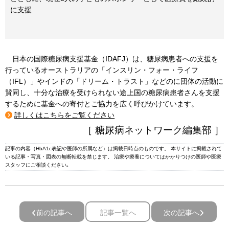
に支援
日本の国際糖尿病支援基金（IDAFJ）は、糖尿病患者への支援を
行っているオーストラリアの「インスリン・フォー・ライフ
（IFL）」やインドの「ドリーム・トラスト」などのに団体の活動に
賛同し、十分な治療を受けられない途上国の糖尿病患者さんを支援
するために基金への寄付とご協力を広く呼びかけていま
す。
詳しくはこちらをご覧ください
［ 糖尿病ネットワーク編集部 ］
記事の内容（HbA1c表記や医師の所属など）は掲載日時点のものです。 本サイトに掲載されて
いる記事・写真・図表の無断転載を禁じます。 治療や療養についてはかかりつけの医師や医療
スタッフにご相談ください｡
前の記事へ
記事一覧へ
次の記事へ