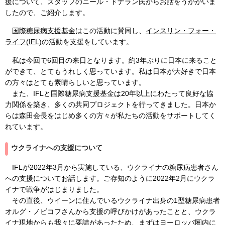
援について、スタッフのニール・ドナラン氏からお話をうかがいま
したので、ご紹介します。
国際糖尿病支援基金
はこの活動に賛同し、
インスリン・フォー・
ライフ(IFL)
の活動を支援をしています。
私は今回で6回目の来日となります。約3年ぶりに日本に来ること
ができて、とてもうれしく思っています。私は日本が大好きで日本
の方々はとても素晴らしいと思っています。
また、IFLと国際糖尿病支援基金は20年以上にわたって良好な協
力関係を築き、多くの共同プロジェクトを行ってきました。日本か
らは森田会長をはじめ多くの方々が私たちの活動をサポートしてく
れています。
ウクライナへの支援について
IFLが2022年3月から実施している、ウクライナの糖尿病患者さん
への支援についてお話します。ご存知のように2022年2月にウクラ
イナで戦争がはじまりました。
その直後、ウイーンに住んでいるウクライナ出身の1型糖尿病患者
オルグ・ノビコフさんから支援の呼びかけがあったことと、ウクラ
イナ現地からも我々に要請があったため、まずはヨーロッパ圏内に