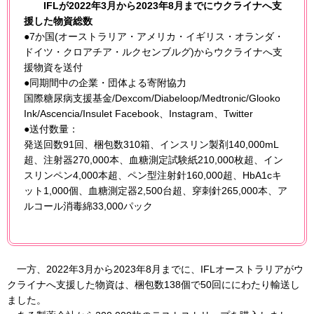
IFLが2022年3月から2023年8月までにウクライナへ支
援した物資総数
●7か国(オーストラリア・アメリカ・イギリス・オランダ・
ドイツ・クロアチア・ルクセンブルグ)からウクライナへ支
援物資を送付
●同期間中の企業・団体よる寄附協力
国際糖尿病支援基金/Dexcom/Diabeloop/Medtronic/Glooko
Ink/Ascencia/Insulet Facebook、Instagram、Twitter
●送付数量：
発送回数91回、梱包数310箱、インスリン製剤140,000mL
超、注射器270,000本、血糖測定試験紙210,000枚超、イン
スリンペン4,000本超、ペン型注射針160,000超、HbA1cキ
ット1,000個、血糖測定器2,500台超、穿刺針265,000本、ア
ルコール消毒綿33,000パック
一方、2022年3月から2023年8月までに、IFLオーストラリアがウ
クライナへ支援した物資は、梱包数138個で50回ににわたり輸送し
ました。