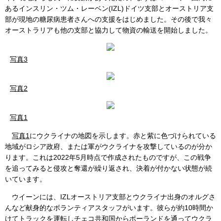
あるインスリン・ツム・レーベン(IZL)ドイツ支部とオーストリア支
部が現地の糖尿病患者さんへの支援をはじめました。その後で我々
オーストラリアも他の支部と協力して物資の輸送を開始しました。
写真3
写真2
写真1
写真1
にウクライナの地図を示します。赤と紫に色づけられている
地域がロシア政府、または軍がウクライナを攻撃しているのが分か
ります。これは2022年5月時点で作成されたものですが、この戦争
を追ってみると侵攻と奪還が繰り返され、決着が付かない状態が続
いています。
ウイーンには、IZLオーストリア支部とウクライナ出身のオルグさ
んなど献身的なボランティアスタッフがいます。彼らが約10時間か
けてトラックを運転しチェコ共和国からポーランドを通ってウクラ