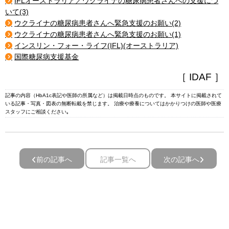
IFLオーストラリア／ウクライナの糖尿病患者さんへの支援につ
いて(3)
ウクライナの糖尿病患者さんへ緊急支援のお願い(2)
ウクライナの糖尿病患者さんへ緊急支援のお願い(1)
インスリン・フォー・ライフ(IFL)(オーストラリア)
国際糖尿病支援基金
［ IDAF ］
記事の内容（HbA1c表記や医師の所属など）は掲載日時点のものです。 本サイトに掲載されて
いる記事・写真・図表の無断転載を禁じます。 治療や療養についてはかかりつけの医師や医療
スタッフにご相談ください｡
前の記事へ
記事一覧へ
次の記事へ