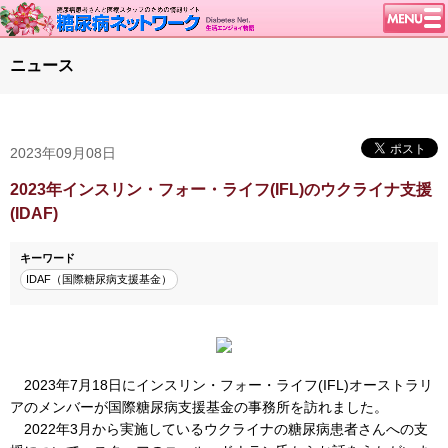
トップページ
ニュース
ニュース
学会・イベント
2023年09月08日
談話室BBS
糖尿病のきほん
2023年インスリン・フォー・ライフ(IFL)のウクライナ支援
(IDAF)
特集・連載
特集・連載 一覧へ
1型ライフ
キーワード
IDAF（国際糖尿病支援基金）
腎臓の健康道
インスリンポンプ
血糖トレンド
グリコアルブミン
2023年7月18日にインスリン・フォー・ライフ(IFL)オーストラリ
アのメンバーが国際糖尿病支援基金の事務所を訪れました。
2022年3月から実施しているウクライナの糖尿病患者さんへの支