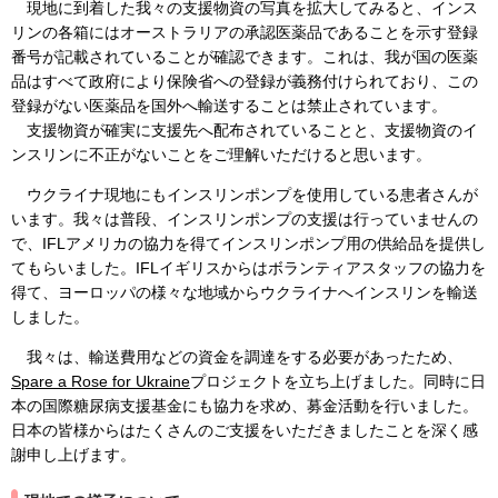
現地に到着した我々の支援物資の写真を拡大してみると、インス
リンの各箱にはオーストラリアの承認医薬品であることを示す登録
番号が記載されていることが確認できます。これは、我が国の医薬
品はすべて政府により保険省への登録が義務付けられており、この
登録がない医薬品を国外へ輸送することは禁止されています。
支援物資が確実に支援先へ配布されていることと、支援物資のイ
ンスリンに不正がないことをご理解いただけると思います。
ウクライナ現地にもインスリンポンプを使用している患者さんが
います。我々は普段、インスリンポンプの支援は行っていませんの
で、IFLアメリカの協力を得てインスリンポンプ用の供給品を提供し
てもらいました。IFLイギリスからはボランティアスタッフの協力を
得て、ヨーロッパの様々な地域からウクライナへインスリンを輸送
しました。
我々は、輸送費用などの資金を調達をする必要があったため、
Spare a Rose for Ukraine
プロジェクトを立ち上げました。同時に日
本の国際糖尿病支援基金にも協力を求め、募金活動を行いました。
日本の皆様からはたくさんのご支援をいただきましたことを深く感
謝申し上げます。