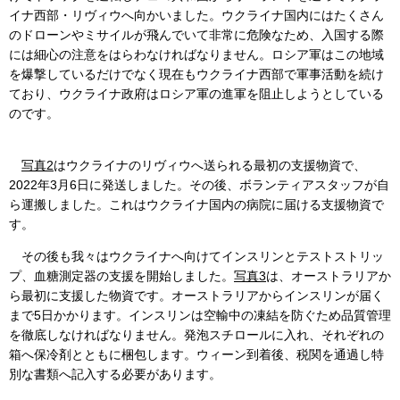
イナ西部・リヴィウへ向かいました。ウクライナ国内にはたくさん
のドローンやミサイルが飛んでいて非常に危険なため、入国する際
には細心の注意をはらわなければなりません。ロシア軍はこの地域
を爆撃しているだけでなく現在もウクライナ西部で軍事活動を続け
ており、ウクライナ政府はロシア軍の進軍を阻止しようとしている
のです。
写真2
はウクライナのリヴィウへ送られる最初の支援物資で、
2022年3月6日に発送しました。その後、ボランティアスタッフが自
ら運搬しました。これはウクライナ国内の病院に届ける支援物資で
す。
その後も我々はウクライナへ向けてインスリンとテストストリッ
プ、血糖測定器の支援を開始しました。
写真3
は、オーストラリアか
ら最初に支援した物資です。オーストラリアからインスリンが届く
まで5日かかります。インスリンは空輸中の凍結を防ぐため品質管理
を徹底しなければなりません。発泡スチロールに入れ、それぞれの
箱へ保冷剤とともに梱包します。ウィーン到着後、税関を通過し特
別な書類へ記入する必要があります。