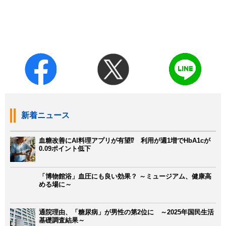
新着ニュース
血糖改善にAI料理アプリが有望⁉ 利用が週1増でHbA1cが
0.09ポイント低下
「博物館浴」血圧にも良い効果？ ～ミュージアム、健康高
める場に～
通院理由、「糖尿病」が男性の第2位に ～2025年国民生活
基礎調査結果～