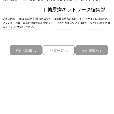
［ 糖尿病ネットワーク編集部 ］
記事の内容（HbA1c表記や医師の所属など）は掲載日時点のものです。 本サイトに掲載されて
いる記事・写真・図表の無断転載を禁じます。 治療や療養についてはかかりつけの医師や医療
スタッフにご相談ください｡
前の記事へ
記事一覧へ
次の記事へ