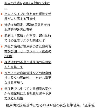
本人の患者6,700人を対象に検討
～
クロノタイプに合わせた運動で効
果がより高まる可能性
連続血糖測定、2型糖尿病患者の
血糖管理改善に有効
肥満は「累積」が重要、BMI単独
では心血管リスクと関連せず
厚生労働省が糖尿病の普及啓発資
材を公開 リーフレット・動画の
2形態
身体活動の不足が糖尿病の合併症
を引き起こす
タケノコが血糖管理などの健康維
持に役立つ可能性――ただし重要
な注意事項も
無症状でも生じている網膜の変化
から糖尿病による視覚障害を予測
できる可能性
糖尿病の診断基準となるHbA1c値の判定基準値も、“正常範