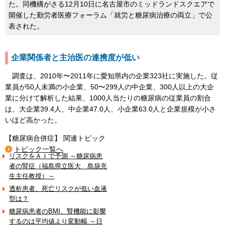
た。同機構がさる12月10日に名古屋市のミッドランドスクエアで
開催した勤労者医療フォーラム「就労と糖尿病治療の両立」で公
表された。
企業関係者と主治医の連携度が低い
調査は、2010年〜2011年に愛知県内の企業323社に実施した。従
業員が50人未満の小企業、50〜299人の中企業、300人以上の大企
業に分けて解析した結果、1000人当たりの糖尿病の従業員の割合
は、大企業39.4人、中企業47.0人、小企業63.0人と企業規模が小さ
いほど高かった。
【糖尿病合併症】 関連トピック
トピック一覧へ
リスクをＡＩで予測 ～糖尿病患
者の腎症（福島県立医大 島袋充
生主任教授）～
透析患者、死亡リスクが低い血液
型は？
糖尿病患者のBMI、腎機能に影響
するのは平均値より変動幅 ～日