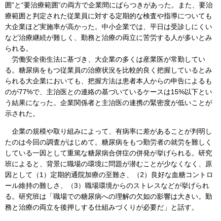
囲”と“要治療範囲”の両方で企業間にばらつきがあった。また、要治
療範囲と判定された従業員に対する定期的な検査や指導についても
大企業ほど実施率が高かった。中小企業では、平日は受診しにくい
など治療継続が難しく、勤務と治療の両立に苦労する人が多いとみ
られる。
労働安全衛生法に基づき、大企業の多くは産業医が常勤してい
る。糖尿病をもつ従業員の治療状況を比較的良く把握しているとみ
られる大企業においても、把握方法は患者本人からの申告によるも
のが77%で、主治医との連絡の基づいているケースは15%以下とい
う結果になった。企業関係者と主治医の連携の緊密度が低いことが
示された。
企業の規模や取り組みによって、有病率に差があることが判明し
たのは今回の調査がはじめて。糖尿病をもつ勤労者の就労を難しく
している一因として重篤な糖尿病合併症の併発が挙げられる。研究
班によると、背景に職場の環境に問題が潜むことが少なくなく、原
因として（1）定期的通院加療の至難さ、（2）良好な血糖コントロ
ール維持の難しさ、（3）職場環境からのストレスなどが挙げられ
る。研究班は「職場での糖尿病への理解の欠如の影響は大きい。勤
務と治療の両立を後押しする仕組みづくりが必要だ」と話す。