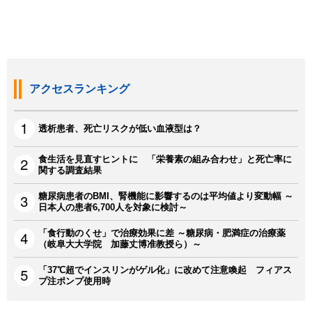
アクセスランキング
透析患者、死亡リスクが低い血液型は？
食生活を見直すヒントに 「栄養素の組み合わせ」と死亡率に
関する調査結果
糖尿病患者のBMI、腎機能に影響するのは平均値より変動幅 ～
日本人の患者6,700人を対象に検討～
「食行動のくせ」で治療効果に差 ～糖尿病・肥満症の治療薬
（岐阜大大学院 加藤丈博准教授ら）～
「37℃超でインスリンがゲル化」に改めて注意喚起 フィアス
プ注ポンプ使用時