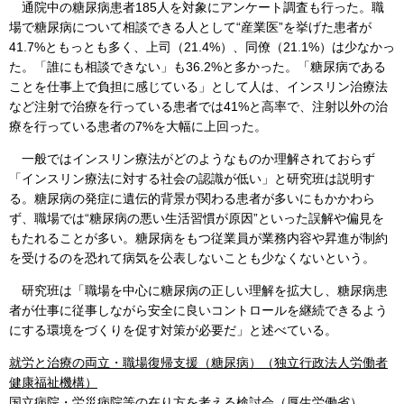
通院中の糖尿病患者185人を対象にアンケート調査も行った。職
場で糖尿病について相談できる人として“産業医”を挙げた患者が
41.7%ともっとも多く、上司（21.4%）、同僚（21.1%）は少なかっ
た。「誰にも相談できない」も36.2%と多かった。「糖尿病である
ことを仕事上で負担に感じている」として人は、インスリン治療法
など注射で治療を行っている患者では41%と高率で、注射以外の治
療を行っている患者の7%を大幅に上回った。
一般ではインスリン療法がどのようなものか理解されておらず
「インスリン療法に対する社会の認識が低い」と研究班は説明す
る。糖尿病の発症に遺伝的背景が関わる患者が多いにもかかわら
ず、職場では“糖尿病の悪い生活習慣が原因”といった誤解や偏見を
もたれることが多い。糖尿病をもつ従業員が業務内容や昇進が制約
を受けるのを恐れて病気を公表しないことも少なくないという。
研究班は「職場を中心に糖尿病の正しい理解を拡大し、糖尿病患
者が仕事に従事しながら安全に良いコントロールを継続できるよう
にする環境をづくりを促す対策が必要だ」と述べている。
就労と治療の両立・職場復帰支援（糖尿病）（独立行政法人労働者
健康福祉機構）
国立病院・労災病院等の在り方を考える検討会（厚生労働省）