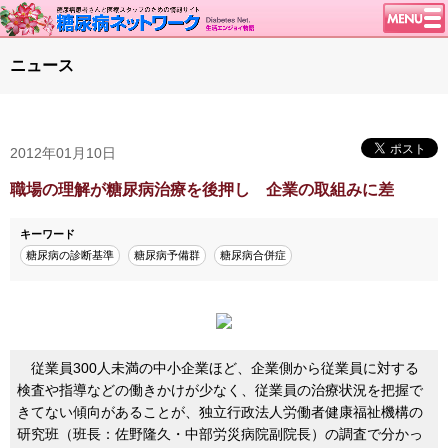
トップページ
ニュース
ニュース
学会・イベント
2012年01月10日
談話室BBS
糖尿病のきほん
職場の理解が糖尿病治療を後押し 企業の取組みに差
特集・連載
キーワード
腎臓の健康道
糖尿病の診断基準
糖尿病予備群
糖尿病合併症
インスリンポンプ
血糖トレンド
グリコアルブミン
従業員300人未満の中小企業ほど、企業側から従業員に対する
特集・連載 一覧へ
検査や指導などの働きかけが少なく、従業員の治療状況を把握で
きてない傾向があることが、独立行政法人労働者健康福祉機構の
1型ライフ
研究班（班長：佐野隆久・中部労災病院副院長）の調査で分かっ