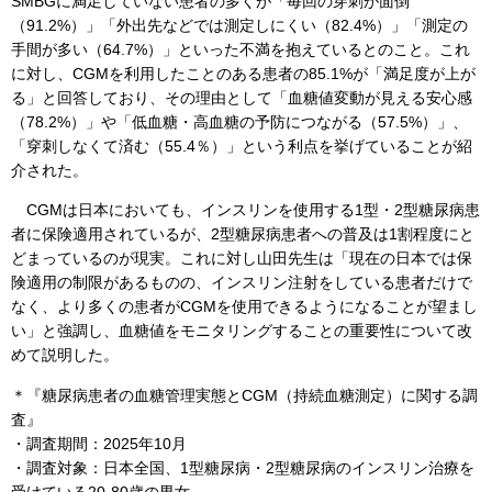
SMBGに満足していない患者の多くが「毎回の穿刺が面倒
（91.2%）」「外出先などでは測定しにくい（82.4%）」「測定の
手間が多い（64.7%）」といった不満を抱えているとのこと。これ
に対し、CGMを利用したことのある患者の85.1%が「満足度が上が
る」と回答しており、その理由として「血糖値変動が見える安心感
（78.2%）」や「低血糖・高血糖の予防につながる（57.5%）」、
「穿刺しなくて済む（55.4％）」という利点を挙げていることが紹
介された。
CGMは日本においても、インスリンを使用する1型・2型糖尿病患
者に保険適用されているが、2型糖尿病患者への普及は1割程度にと
どまっているのが現実。これに対し山田先生は「現在の日本では保
険適用の制限があるものの、インスリン注射をしている患者だけで
なく、より多くの患者がCGMを使用できるようになることが望まし
い」と強調し、血糖値をモニタリングすることの重要性について改
めて説明した。
＊『糖尿病患者の血糖管理実態とCGM（持続血糖測定）に関する調
査』
・調査期間：2025年10月
・調査対象：日本全国、1型糖尿病・2型糖尿病のインスリン治療を
受けている20-80歳の男女