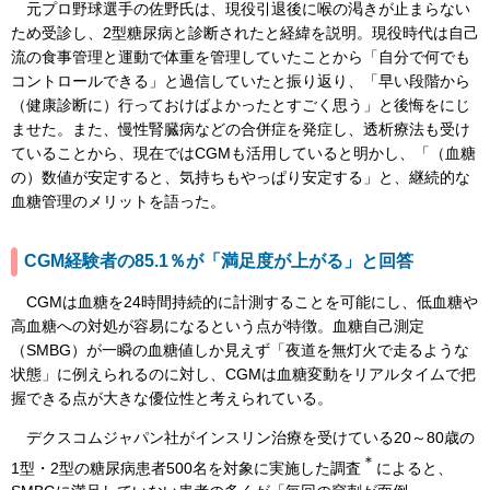
元プロ野球選手の佐野氏は、現役引退後に喉の渇きが止まらない
ため受診し、2型糖尿病と診断されたと経緯を説明。現役時代は自己
流の食事管理と運動で体重を管理していたことから「自分で何でも
コントロールできる」と過信していたと振り返り、「早い段階から
（健康診断に）行っておけばよかったとすごく思う」と後悔をにじ
ませた。また、慢性腎臓病などの合併症を発症し、透析療法も受け
ていることから、現在ではCGMも活用していると明かし、「（血糖
の）数値が安定すると、気持ちもやっぱり安定する」と、継続的な
血糖管理のメリットを語った。
CGM経験者の85.1％が「満足度が上がる」と回答
CGMは血糖を24時間持続的に計測することを可能にし、低血糖や
高血糖への対処が容易になるという点が特徴。血糖自己測定
（SMBG）が一瞬の血糖値しか見えず「夜道を無灯火で走るような
状態」に例えられるのに対し、CGMは血糖変動をリアルタイムで把
握できる点が大きな優位性と考えられている。
デクスコムジャパン社がインスリン治療を受けている20～80歳の
＊
1型・2型の糖尿病患者500名を対象に実施した調査
によると、