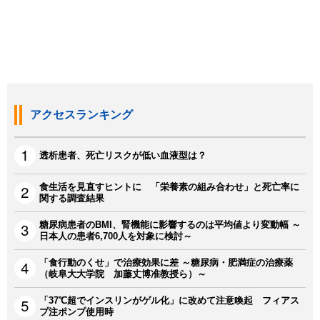
アクセスランキング
透析患者、死亡リスクが低い血液型は？
食生活を見直すヒントに 「栄養素の組み合わせ」と死亡率に
関する調査結果
糖尿病患者のBMI、腎機能に影響するのは平均値より変動幅 ～
日本人の患者6,700人を対象に検討～
「食行動のくせ」で治療効果に差 ～糖尿病・肥満症の治療薬
（岐阜大大学院 加藤丈博准教授ら）～
「37℃超でインスリンがゲル化」に改めて注意喚起 フィアス
プ注ポンプ使用時