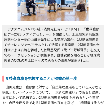
デクスコムジャパン社（浅野元社長）は11月5日、「世界糖尿
病デー2025 メディアセミナー」を開催した。北里研究所病院糖
尿病センター長の山田悟先生による講演のほか、1型糖尿病患者
でチャレンジャー/モデルとして活躍する星南氏、2型糖尿病の合
併症により右腕を切断した佐野慈紀氏（元プロ野球選手）を交え
てのトークセッションが実施され、血糖変動を知ることが糖尿病
患者のQOLの向上に不可欠であるとの認識が確認された。
食後高血糖を把握することが治療の第一歩
山田先生は、糖尿病に対する「自堕落な生活をしている人がなる
病気」というイメージについて、「大きな間違い」であると強調。
日本において肥満でない2型糖尿病患者が6割を占めるという事実
や、自己免疫疾患である1型糖尿病の存在を挙げ、「糖尿病は誰もが