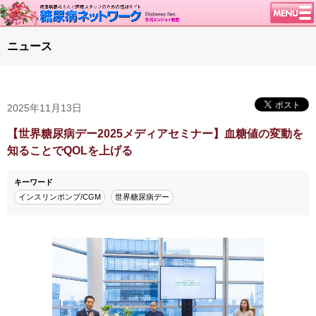
トップページ
ニュース
ニュース
学会・イベント
2025年11月13日
談話室BBS
糖尿病のきほん
【世界糖尿病デー2025メディアセミナー】血糖値の変動を
知ることでQOLを上げる
特集・連載
腎臓の健康道
キーワード
インスリンポンプ/CGM
世界糖尿病デー
インスリンポンプ
血糖トレンド
グリコアルブミン
特集・連載 一覧へ
1型ライフ