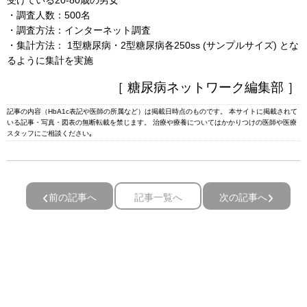
・調査人数：500名
・調査方法：インターネット調査
・集計方法： 1型糖尿病・2型糖尿病各250ss (サンプルサイズ) とな
るように集計を実施
［ 糖尿病ネットワーク編集部 ］
記事の内容（HbA1c表記や医師の所属など）は掲載日時点のものです。 本サイトに掲載されて
いる記事・写真・図表の無断転載を禁じます。 治療や療養についてはかかりつけの医師や医療
スタッフにご相談ください｡
前の記事へ
記事一覧へ
次の記事へ