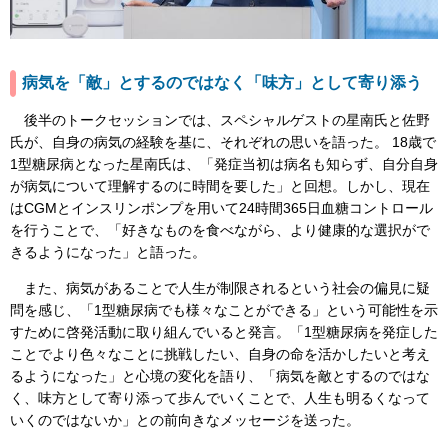
病気を「敵」とするのではなく「味方」として寄り添う
後半のトークセッションでは、スペシャルゲストの星南氏と佐野
氏が、自身の病気の経験を基に、それぞれの思いを語った。 18歳で
1型糖尿病となった星南氏は、「発症当初は病名も知らず、自分自身
が病気について理解するのに時間を要した」と回想。しかし、現在
はCGMとインスリンポンプを用いて24時間365日血糖コントロール
を行うことで、「好きなものを食べながら、より健康的な選択がで
きるようになった」と語った。
また、病気があることで人生が制限されるという社会の偏見に疑
問を感じ、「1型糖尿病でも様々なことができる」という可能性を示
すために啓発活動に取り組んでいると発言。「1型糖尿病を発症した
ことでより色々なことに挑戦したい、自身の命を活かしたいと考え
るようになった」と心境の変化を語り、「病気を敵とするのではな
く、味方として寄り添って歩んでいくことで、人生も明るくなって
いくのではないか」との前向きなメッセージを送った。