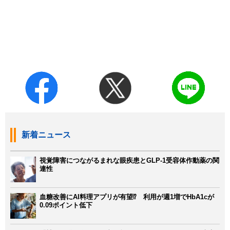
新着ニュース
視覚障害につながるまれな眼疾患とGLP-1受容体作動薬の関
連性
血糖改善にAI料理アプリが有望⁉ 利用が週1増でHbA1cが
0.09ポイント低下