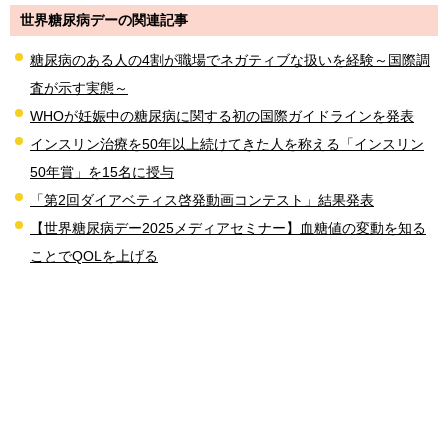
世界糖尿病デーの関連記事
糖尿病のある人の4割が職場でネガティブな扱いを経験～国際調
査が示す実態～
WHOが妊娠中の糖尿病に関する初の国際ガイドラインを発表
インスリン治療を50年以上続けてきた人を称える「インスリン
50年賞」を15名に授与
「第2回ダイアベティス啓発動画コンテスト」結果発表
【世界糖尿病デー2025メディアセミナー】血糖値の変動を知る
ことでQOLを上げる