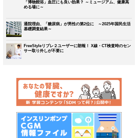
「博物館浴」血圧にも良い効果？ ～ミュージアム、健康高
める場に～
通院理由、「糖尿病」が男性の第2位に ～2025年国民生活
基礎調査結果～
FreeStyleリブレ２ユーザーに朗報！ X線・CT検査時のセン
サー取り外しが不要に