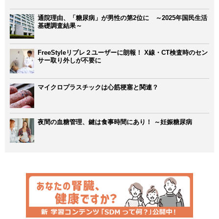
通院理由、「糖尿病」が男性の第2位に ～2025年国民生活
基礎調査結果～
FreeStyleリブレ２ユーザーに朗報！ X線・CT検査時のセン
サー取り外しが不要に
マイクロプラスチックは心筋梗塞と関連？
夜間の血糖管理、鍵は食事時間にあり！ ～妊娠糖尿病