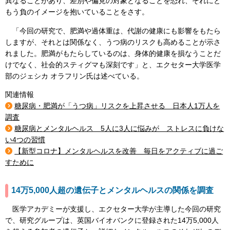
異なることがあり、差別や偏見の対象となることを恐れ、それにと
もう負のイメージを抱いていることをさす。
「今回の研究で、肥満や過体重は、代謝の健康にも影響をもたら
しますが、それとは関係なく、うつ病のリスクも高めることが示さ
れました。肥満がもたらしているのは、身体的健康を損なうことだ
けでなく、社会的スティグマも深刻です」と、エクセター大学医学
部のジェシカ オラフリン氏は述べている。
関連情報
糖尿病・肥満が「うつ病」リスクを上昇させる 日本人1万人を
調査
糖尿病とメンタルヘルス 5人に3人に悩みが ストレスに負けな
い4つの習慣
【新型コロナ】メンタルヘルスを改善 毎日をアクティブに過ご
すために
14万5,000人超の遺伝子とメンタルヘルスの関係を調査
医学アカデミーが支援し、エクセター大学が主導した今回の研究
で、研究グループは、英国バイオバンクに登録された14万5,000人