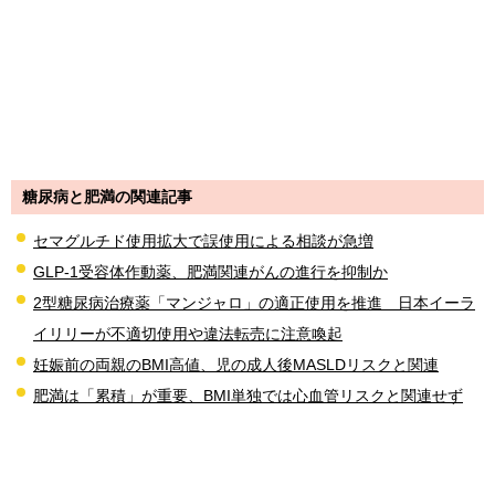
糖尿病と肥満の関連記事
セマグルチド使用拡大で誤使用による相談が急増
GLP-1受容体作動薬、肥満関連がんの進行を抑制か
2型糖尿病治療薬「マンジャロ」の適正使用を推進 日本イーラ
イリリーが不適切使用や違法転売に注意喚起
妊娠前の両親のBMI高値、児の成人後MASLDリスクと関連
肥満は「累積」が重要、BMI単独では心血管リスクと関連せず