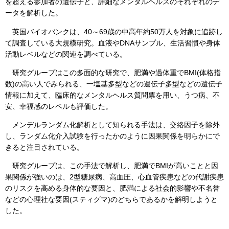
を超える参加者の遺伝子と、詳細なメンタルヘルスのそれぞれのデ
ータを解析した。
英国バイオバンクは、40～69歳の中高年約50万人を対象に追跡し
て調査している大規模研究。血液やDNAサンプル、生活習慣や身体
活動レベルなどの関連を調べている。
研究グループはこの多面的な研究で、肥満や過体重でBMI(体格指
数)の高い人でみられる、一塩基多型などの遺伝子多型などの遺伝子
情報に加えて、臨床的なメンタルヘルス質問票を用い、うつ病、不
安、幸福感のレベルも評価した。
メンデルランダム化解析として知られる手法は、交絡因子を除外
し、ランダム化介入試験を行ったかのように因果関係を明らかにで
きると注目されている。
研究グループは、この手法で解析し、肥満でBMIが高いことと因
果関係が強いのは、2型糖尿病、高血圧、心血管疾患などの代謝疾患
のリスクを高める身体的な要因と、肥満による社会的影響や不名誉
などの心理社な要因(スティグマ)のどちらであるかを解明しようと
した。