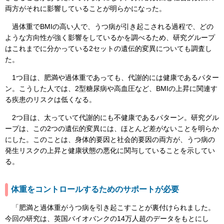
両方がそれに影響していることが明らかになった。
過体重でBMIの高い人で、うつ病が引き起こされる過程で、どの
ような方向性が強く影響をしているかを調べるため、研究グループ
はこれまでに分かっている2セットの遺伝的変異についても調査し
た。
1つ目は、肥満や過体重であっても、代謝的には健康であるパター
ン。こうした人では、2型糖尿病や高血圧など、BMIの上昇に関連す
る疾患のリスクは低くなる。
2つ目は、太っていて代謝的にも不健康であるパターン。研究グル
ープは、この2つの遺伝的変異には、ほとんど差がないことを明らか
にした。このことは、身体的要因と社会的要因の両方が、うつ病の
発生リスクの上昇と健康状態の悪化に関与していることを示してい
る。
体重をコントロールするためのサポートが必要
「肥満と過体重がうつ病を引き起こすことが裏付けられました。
今回の研究は、英国バイオバンクの14万人超のデータをもとにし