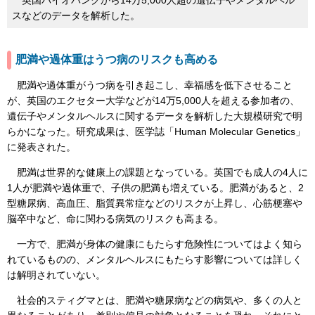
英国バイオバンクから14万5,000人超の遺伝子やメンタルヘル
スなどのデータを解析した。
肥満や過体重はうつ病のリスクも高める
肥満や過体重がうつ病を引き起こし、幸福感を低下させること
が、英国のエクセター大学などが14万5,000人を超える参加者の、
遺伝子やメンタルヘルスに関するデータを解析した大規模研究で明
らかになった。研究成果は、医学誌「Human Molecular Genetics」
に発表された。
肥満は世界的な健康上の課題となっている。英国でも成人の4人に
1人が肥満や過体重で、子供の肥満も増えている。肥満があると、2
型糖尿病、高血圧、脂質異常症などのリスクが上昇し、心筋梗塞や
脳卒中など、命に関わる病気のリスクも高まる。
一方で、肥満が身体の健康にもたらす危険性についてはよく知ら
れているものの、メンタルヘルスにもたらす影響については詳しく
は解明されていない。
社会的スティグマとは、肥満や糖尿病などの病気や、多くの人と