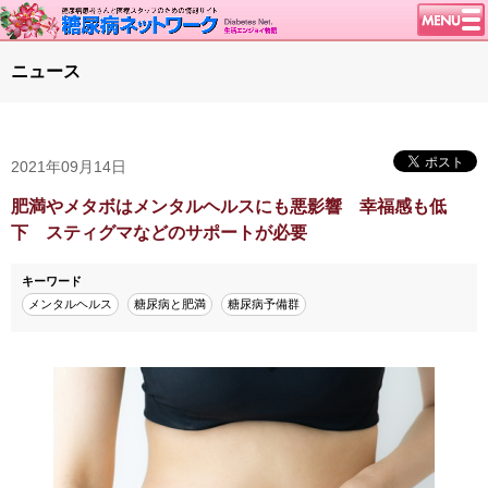
トップページ
ニュース
ニュース
学会・イベント
2021年09月14日
談話室BBS
糖尿病のきほん
肥満やメタボはメンタルヘルスにも悪影響 幸福感も低
下 スティグマなどのサポートが必要
特集・連載
特集・連載 一覧へ
1型ライフ
キーワード
メンタルヘルス
糖尿病と肥満
糖尿病予備群
腎臓の健康道
インスリンポンプ
血糖トレンド
グリコアルブミン