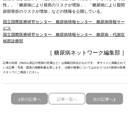
性」、「糖尿病により発癌のリスクが増加」、「糖尿病により股関
節部骨折のリスクが増加」などの情報を公開している。
国立国際医療研究センター 糖尿病情報センター 糖尿病情報サー
ビス
国立国際医療研究センター 糖尿病情報センター 糖尿病・代謝症
候群診療部
［ 糖尿病ネットワーク編集部 ］
記事の内容（HbA1c表記や医師の所属など）は掲載日時点のものです。 本サイトに掲載されて
いる記事・写真・図表の無断転載を禁じます。 治療や療養についてはかかりつけの医師や医療
スタッフにご相談ください｡
前の記事へ
記事一覧へ
次の記事へ