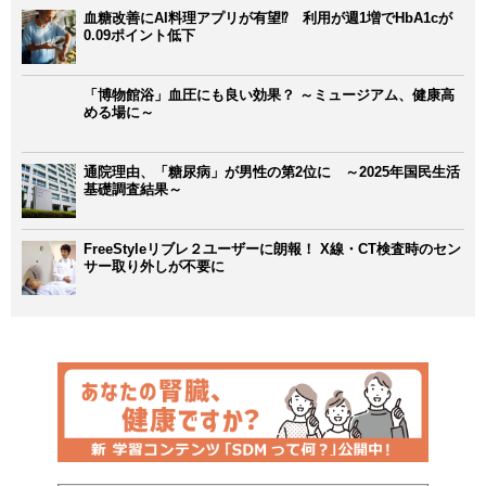
血糖改善にAI料理アプリが有望⁉ 利用が週1増でHbA1cが
0.09ポイント低下
「博物館浴」血圧にも良い効果？ ～ミュージアム、健康高
める場に～
通院理由、「糖尿病」が男性の第2位に ～2025年国民生活
基礎調査結果～
FreeStyleリブレ２ユーザーに朗報！ X線・CT検査時のセン
サー取り外しが不要に