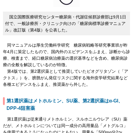
国立国際医療研究センター糖尿病・代謝症候群診療部は9月1日
付で、一般診療所・クリニック向けの「糖尿病標準診療マニュア
ル」改訂版（第4版）を公表した。
同マニュアルは厚生労働科学研究 糖尿病戦略等研究事業班が昨
年4月に策定したもので、国内外のエビデンスをふまえ、診断から診
療、検査まで、経口糖尿病治療薬の選択基準などを含め、糖尿病診
療の全般を解説しているのが特徴。
第4版では、第2選択薬として推奨していたピオグリタゾン（「ア
クトス」）を、膀胱がん発症リスクに関する海外疫学研究結果など
各種エビデンスをふまえ、推奨薬から外した。
第1選択薬はメトホルミン、SU薬、第2選択薬はα-GI、
DPP-4阻害薬
第1選択薬は従来通りメトホルミン、スルホニルウレア（SU）薬
だが、メトホルミンについては同一成分の高用量品「メトグルコ」
を使用できるようになったのにともない、用量を「500mg分2〜