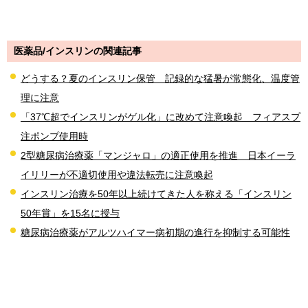
医薬品/インスリンの関連記事
どうする？夏のインスリン保管 記録的な猛暑が常態化、温度管
理に注意
「37℃超でインスリンがゲル化」に改めて注意喚起 フィアスプ
注ポンプ使用時
2型糖尿病治療薬「マンジャロ」の適正使用を推進 日本イーラ
イリリーが不適切使用や違法転売に注意喚起
インスリン治療を50年以上続けてきた人を称える「インスリン
50年賞」を15名に授与
糖尿病治療薬がアルツハイマー病初期の進行を抑制する可能性