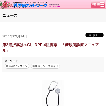
トップページ
ニュース
ニュース
学会・イベント
2011年09月14日
談話室BBS
糖尿病のきほん
第2選択薬はα-GI、DPP-4阻害薬 「糖尿病診療マニュア
ル」
特集・連載
腎臓の健康道
キーワード
医薬品/インスリン
糖尿病リソースガイド
インスリンポンプ
血糖トレンド
グリコアルブミン
特集・連載 一覧へ
1型ライフ