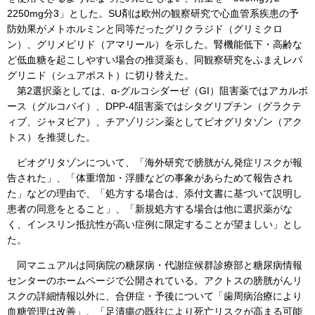
2250mg分3」とした。SU剤は欧州の観察研究で心血管系疾患の予
防効果がメトホルミンと同等だったグリクラジド（グリミクロ
ン）、グリメピリド（アマリール）を示した。腎機能低下・高齢な
ど低血糖を起こしやすい場合の推奨薬も、同観察研究をふまえレパ
グリニド（シュアポスト）に切り替えた。
第2選択薬としては、α-グルコシダーゼ（GI）阻害薬ではアカルボ
ース（グルコバイ）、DPP-4阻害薬ではシタグリプチン（グラクテ
ィブ、ジャヌビア）、チアゾリジン薬としてピオグリタゾン（アク
トス）を推奨した。
ピオグリタゾンについて、「海外研究で膀胱がん発症リスクが報
告された」、「体重増加・浮腫などの事象があらためて報告され
た」などの理由で、「処方する場合は、添付文書に基づいて説明し
患者の同意をとること」、「新規処方する場合は他に選択薬がな
く、インスリン抵抗性が高い症例に限定することが望ましい」とし
た。
同マニュアルは同病院の糖尿病・代謝症候群診療部と糖尿病情報
センターのホームページで公開されている。アクトスの膀胱がんリ
スクの詳細情報以外に、合併症・予後について「歯周病治療により
血糖管理は改善」、「足潰瘍の既往により死亡リスクが高まる可能