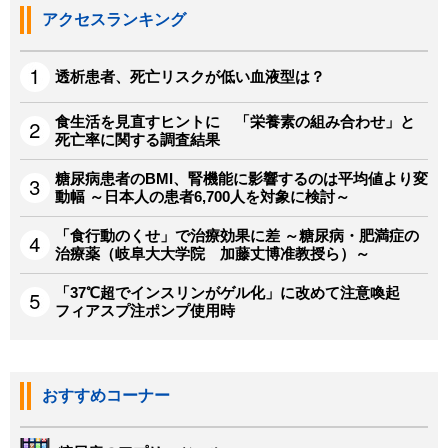
アクセスランキング
透析患者、死亡リスクが低い血液型は？
食生活を見直すヒントに 「栄養素の組み合わせ」と
死亡率に関する調査結果
糖尿病患者のBMI、腎機能に影響するのは平均値より変
動幅 ～日本人の患者6,700人を対象に検討～
「食行動のくせ」で治療効果に差 ～糖尿病・肥満症の
治療薬（岐阜大大学院 加藤丈博准教授ら）～
「37℃超でインスリンがゲル化」に改めて注意喚起
フィアスプ注ポンプ使用時
おすすめコーナー