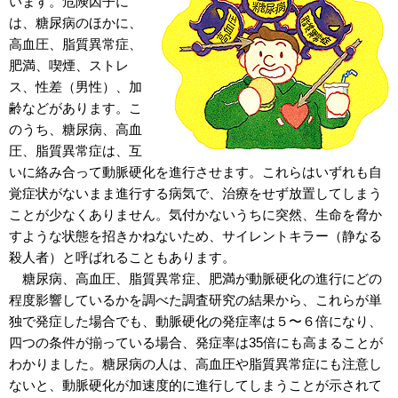
います。危険因子に
は、糖尿病のほかに、
高血圧、脂質異常症、
肥満、喫煙、ストレ
ス、性差（男性）、加
齢などがあります。こ
のうち、糖尿病、高血
圧、脂質異常症は、互
いに絡み合って動脈硬化を進行させます。これらはいずれも自
覚症状がないまま進行する病気で、治療をせず放置してしまう
ことが少なくありません。気付かないうちに突然、生命を脅か
すような状態を招きかねないため、サイレントキラー（静なる
殺人者）と呼ばれることもあります。
糖尿病、高血圧、脂質異常症、肥満が動脈硬化の進行にどの
程度影響しているかを調べた調査研究の結果から、これらが単
独で発症した場合でも、動脈硬化の発症率は５〜６倍になり、
四つの条件が揃っている場合、発症率は35倍にも高まることが
わかりました。糖尿病の人は、高血圧や脂質異常症にも注意し
ないと、動脈硬化が加速度的に進行してしまうことが示されて