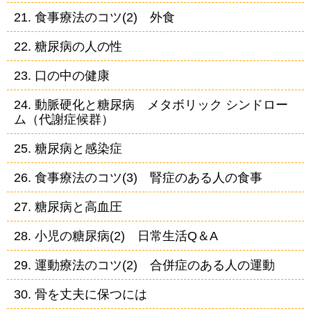
21. 食事療法のコツ(2) 外食
22. 糖尿病の人の性
23. 口の中の健康
24. 動脈硬化と糖尿病 メタボリック シンドロー
ム（代謝症候群）
25. 糖尿病と感染症
26. 食事療法のコツ(3) 腎症のある人の食事
27. 糖尿病と高血圧
28. 小児の糖尿病(2) 日常生活Q＆A
29. 運動療法のコツ(2) 合併症のある人の運動
30. 骨を丈夫に保つには