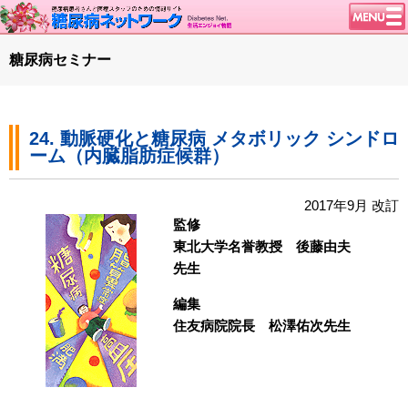
トップページ
糖尿病セミナー
ニュース
学会・イベント
24. 動脈硬化と糖尿病 メタボリック シンドロ
談話室BBS
ーム（内臓脂肪症候群）
糖尿病のきほん
特集・連載
2017年9月 改訂
監修
腎臓の健康道
東北大学名誉教授 後藤由夫
インスリンポンプ
先生
血糖トレンド
編集
グリコアルブミン
住友病院院長 松澤佑次先生
特集・連載 一覧へ
1型ライフ