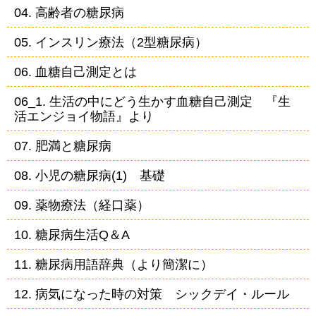
04. 高齢者の糖尿病
05. インスリン療法（2型糖尿病）
06. 血糖自己測定とは
06_1. 生活の中にどう生かす血糖自己測定 『生
活エンジョイ物語』より
07. 肥満と糖尿病
08. 小児の糖尿病(1) 基礎
09. 薬物療法（経口薬）
10. 糖尿病生活Q＆A
11. 糖尿病用語辞典（より簡潔に）
12. 病気になった時の対策 シックデイ・ルール