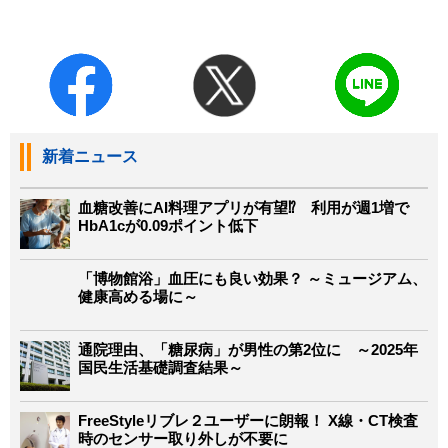
新着ニュース
血糖改善にAI料理アプリが有望⁉ 利用が週1増で
HbA1cが0.09ポイント低下
「博物館浴」血圧にも良い効果？ ～ミュージアム、
健康高める場に～
通院理由、「糖尿病」が男性の第2位に ～2025年
国民生活基礎調査結果～
FreeStyleリブレ２ユーザーに朗報！ X線・CT検査
時のセンサー取り外しが不要に