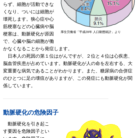
らず、細胞が活動できな
くなり、ついには細胞が
壊死します。狭心症や心
筋梗塞などの心臓病や脳
厚生労働省「平成28年 人口動態統計」より
梗塞は、動脈硬化が原因
で、心臓や脳の細胞が働
かなくなることから発症します。
日本人の死因の第１位はがんですが、２位と４位は心疾患、
脳血管疾患が占めています。動脈硬化が人の命を左右する、大
変重要な病気であることがわかります。また、糖尿病の合併症
のひとつに足の壊疽がありますが、この発症にも動脈硬化が関
係しています。
動脈硬化の危険因子
動脈硬化を引き起こ
す要因を危険因子とい