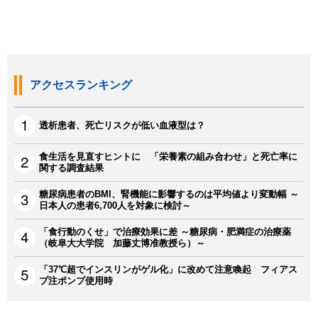
アクセスランキング
透析患者、死亡リスクが低い血液型は？
食生活を見直すヒントに 「栄養素の組み合わせ」と死亡率に
関する調査結果
糖尿病患者のBMI、腎機能に影響するのは平均値より変動幅 ～
日本人の患者6,700人を対象に検討～
「食行動のくせ」で治療効果に差 ～糖尿病・肥満症の治療薬
（岐阜大大学院 加藤丈博准教授ら）～
「37℃超でインスリンがゲル化」に改めて注意喚起 フィアス
プ注ポンプ使用時