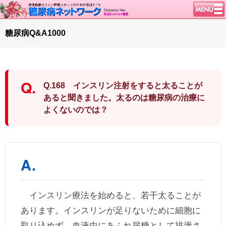
トップページ
糖尿病Q&A1000
ニュース
学会・イベント
談話室BBS
Q.168 インスリン注射をすると太ることが
糖尿病のきほん
あると聞きました。太るのは糖尿病の治療に
よくないのでは？
特集・連載
腎臓の健康道
インスリンポンプ
血糖トレンド
グリコアルブミン
特集・連載 一覧へ
インスリン療法を始めると、若干太ることが
あります。インスリンが足りないために細胞に
1型ライフ
取り込めず、血液中にあふれ尿糖として排泄さ