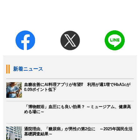
新着ニュース
血糖改善にAI料理アプリが有望⁉ 利用が週1増でHbA1cが
0.09ポイント低下
「博物館浴」血圧にも良い効果？ ～ミュージアム、健康高
める場に～
通院理由、「糖尿病」が男性の第2位に ～2025年国民生活
基礎調査結果～