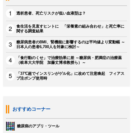
透析患者、死亡リスクが低い血液型は？
食生活を見直すヒントに 「栄養素の組み合わせ」と死亡率に
関する調査結果
糖尿病患者のBMI、腎機能に影響するのは平均値より変動幅 ～
日本人の患者6,700人を対象に検討～
「食行動のくせ」で治療効果に差 ～糖尿病・肥満症の治療薬
（岐阜大大学院 加藤丈博准教授ら）～
「37℃超でインスリンがゲル化」に改めて注意喚起 フィアス
プ注ポンプ使用時
おすすめコーナー
糖尿病のアプリ・ツール