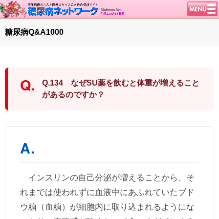
トップページ
糖尿病Q&A1000
ニュース
学会・イベント
談話室BBS
Q.134 なぜSU薬を飲むと体重が増えること
糖尿病のきほん
があるのですか？
特集・連載
腎臓の健康道
インスリンポンプ
血糖トレンド
グリコアルブミン
インスリンの自己分泌が増えることから、そ
特集・連載 一覧へ
れまでは使われずに血液中にあふれていたブド
1型ライフ
ウ糖（血糖）が細胞内に取り込まれるようにな