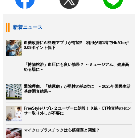
新着ニュース
血糖改善にAI料理アプリが有望⁉ 利用が週1増でHbA1cが
0.09ポイント低下
「博物館浴」血圧にも良い効果？ ～ミュージアム、健康高
める場に～
通院理由、「糖尿病」が男性の第2位に ～2025年国民生活
基礎調査結果～
FreeStyleリブレ２ユーザーに朗報！ X線・CT検査時のセン
サー取り外しが不要に
マイクロプラスチックは心筋梗塞と関連？