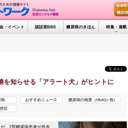
会・イベント
談話室BBS
糖尿病のきほん
特集・連載
特集・連載 
腎臓の健康道
インスリンポ
血糖トレンド
糖を知らせる「アラート犬」がヒントに
グリコアルブ
尿病
おすすめニュース
糖尿病の検査（HbA1c 他）
併症
が、1型糖尿病患者が低血