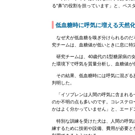
る“鼻”の役割を担っています」と、ペス
低血糖時に呼気に増える天然
なぜ犬が低血糖を嗅ぎ分けられるのだろ
究チームは、血糖値が低いときに息に特
研究チームは、40歳代の1型糖尿病の
た環境下で呼気を質量分析し、血糖値が
その結果、低血糖時には呼気に混ざる炭
判明した。
「イソプレンは人間の呼気に含まれる一
のか不明の点も多いのです。コレステロ
かはよく分かっていません」と、エード
特別な訓練を受けた犬は、人間の呼気に
練するために技術や設備、費用が必要と