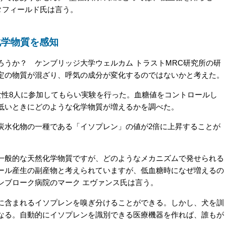
タフィールド氏は言う。
化学物質を感知
うか？ ケンブリッジ大学ウェルカム トラストMRC研究所の研
定の物質が混ざり、呼気の成分が変化するのではないかと考えた。
女性8人に参加してもらい実験を行った。血糖値をコントロールし
低いときにどのような化学物質が増えるかを調べた。
水化物の一種である「イソプレン」の値が2倍に上昇することが
般的な天然化学物質ですが、どのようなメカニズムで発せられる
ール産生の副産物と考えられていますが、低血糖時になぜ増えるの
ンブローク病院のマーク エヴァンス氏は言う。
含まれるイソプレンを嗅ぎ分けることができる。しかし、犬を訓
なる。自動的にイソプレンを識別できる医療機器を作れば、誰もが