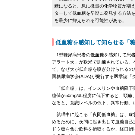
糖になると、息に微量の化学物質が増
ターして低血糖を早期に発見する方法
を最少に抑えられる可能性がある。
低血糖を感知して知らせる「
1型糖尿病患者の低血糖を感知して患者
アラート犬」が欧米で訓練されている。
で、なぜ犬が低血糖を嗅ぎ分けられるの
国糖尿病学会(ADA)が発行する医学誌
「低血糖」は、インスリンや血糖降下薬
糖値が50mg/dL程度に低下すると、頭
なると、意識レベルの低下、異常行動、
就眠中に起こる「夜間低血糖」は、症状
めるために、夜間に起き出して血糖自己
ドウ糖を含む飲料を摂取するか、経口摂