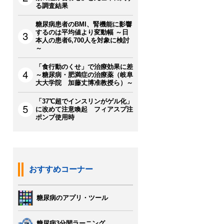
る調査結果
糖尿病患者のBMI、腎機能に影響
するのは平均値より変動幅 ～日
本人の患者6,700人を対象に検討
～
「食行動のくせ」で治療効果に差
～糖尿病・肥満症の治療薬（岐阜
大大学院 加藤丈博准教授ら）～
「37℃超でインスリンがゲル化」
に改めて注意喚起 フィアスプ注
ポンプ使用時
おすすめコーナー
糖尿病のアプリ・ツール
糖尿病3分間ラーニング