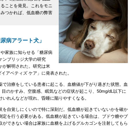
えることを発見。これをモニ
をみつかれば、低血糖の弊害
糖尿病アラート犬」
や家族に知らせる「糖尿病
ケンブリッジ大学の研究
かが解明された。研究は米
「ダイアベティズ ケア」に発表された。
で治療をしている患者に起こる、血糖値が下がり過ぎた状態。血
痛、目のかすみ、空腹感、眠気などの症状が起こり、50mg/dL以下に
けいれんなどが現れ、昏睡に陥りやすくなる。
を自覚しにくいので特に深刻だ。低血糖が起きていないかを確か
測定を行う必要がある。低血糖が起きている場合は、ブドウ糖やブ
取ができない場合は家族に血糖を上げるグルカゴンを注射してもら