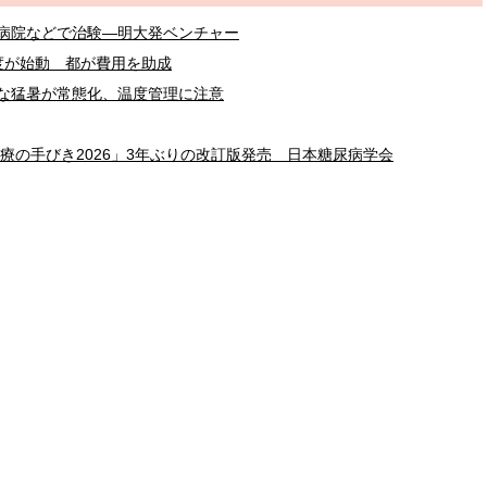
病院などで治験―明大発ベンチャー
度が始動 都が費用を助成
な猛暑が常態化、温度管理に注意
療の手びき2026」3年ぶりの改訂版発売 日本糖尿病学会