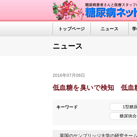
トップページ
ニュース
学
ニュース
2016年07月08日
低血糖を臭いで検知 低血
1型糖
キーワード
糖尿病合
英国のケンブリッジ大学の研究チーム