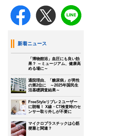
新着ニュース
「博物館浴」血圧にも良い効
果？ ～ミュージアム、健康高
める場に～
通院理由、「糖尿病」が男性
の第2位に ～2025年国民生
活基礎調査結果～
FreeStyleリブレ２ユーザー
に朗報！ X線・CT検査時のセ
ンサー取り外しが不要に
マイクロプラスチックは心筋
梗塞と関連？