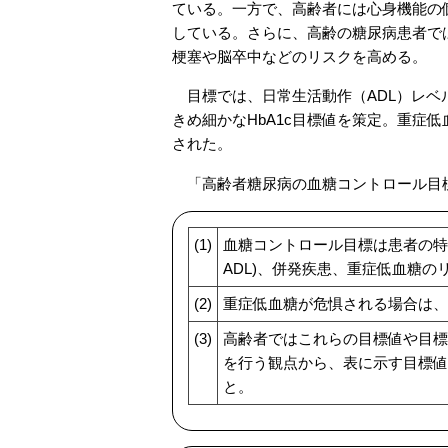
ている。一方で、高齢者には心身機能の
している。さらに、高齢の糖尿病患者で
梗塞や脳卒中などのリスクを高める。
目標では、日常生活動作（ADL）レベル
きめ細かなHbA1c目標値を策定。重症
された。
「高齢者糖尿病の血糖コントロール目
(1)
血糖コントロール目標は患者の特
ADL)、併発疾患、重症低血糖
(2)
重症低血糖が危惧される場合は、
(3)
高齢者ではこれらの目標値や目標
を行う観点から、表に示す目標値
と。