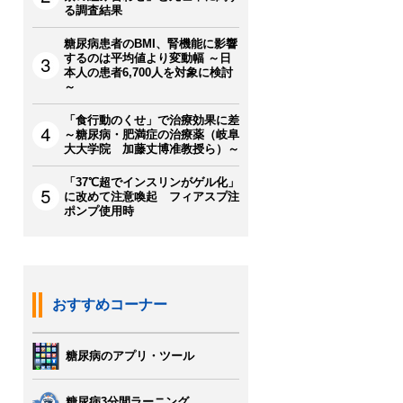
る調査結果
糖尿病患者のBMI、腎機能に影響
するのは平均値より変動幅 ～日
本人の患者6,700人を対象に検討
～
「食行動のくせ」で治療効果に差
～糖尿病・肥満症の治療薬（岐阜
大大学院 加藤丈博准教授ら）～
「37℃超でインスリンがゲル化」
に改めて注意喚起 フィアスプ注
ポンプ使用時
おすすめコーナー
糖尿病のアプリ・ツール
糖尿病3分間ラーニング