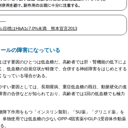
――
はHbA1c7.0%未満 熊本宣言2013
ロールの障害になっている
ぼす要因のひとつは低血糖だ。高齢者では肝・腎機能の低下によ
く、低血糖の自覚症状が軽微で、合併する神経障害をはじめとする
くなっている場合がある。
すい要因としては、長期罹病、重症低血糖の既往、動脈硬化の進
障害の合併などが知られており、高齢者では1回の低血糖でも極力
降下作用をもつ「インスリン製剤」「SU薬」「グリニド薬」を
独使用では低血糖の少ないDPP-4阻害薬やGLP-1受容体作動薬
する。