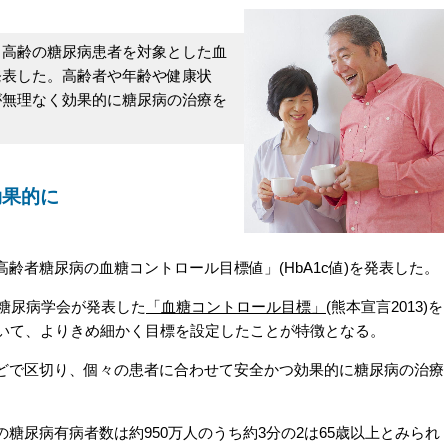
高齢の糖尿病患者を対象とした血
発表した。高齢者や年齢や健康状
が無理なく効果的に糖尿病の治療を
効果的に
者糖尿病の血糖コントロール目標値」(HbA1c値)を発表した。
本糖尿病学会が発表した
「血糖コントロール目標」
(熊本宣言2013)を
ついて、よりきめ細かく目標を設定したことが特徴となる。
で区切り、個々の患者に合わせて安全かつ効果的に糖尿病の治療
尿病有病者数は約950万人のうち約3分の2は65歳以上とみられ