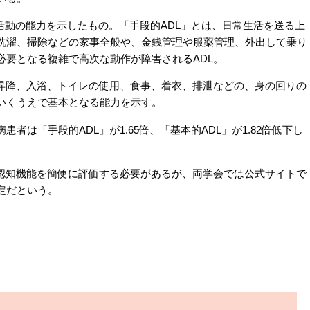
活動の能力を示したもの。「手段的ADL」とは、日常生活を送る上
洗濯、掃除などの家事全般や、金銭管理や服薬管理、外出して乗り
必要となる複雑で高次な動作が障害されるADL。
昇降、入浴、トイレの使用、食事、着衣、排泄などの、身の回りの
いくうえで基本となる能力を示す。
は「手段的ADL」が1.65倍、「基本的ADL」が1.82倍低下し
認知機能を簡便に評価する必要があるが、両学会では公式サイトで
定だという。