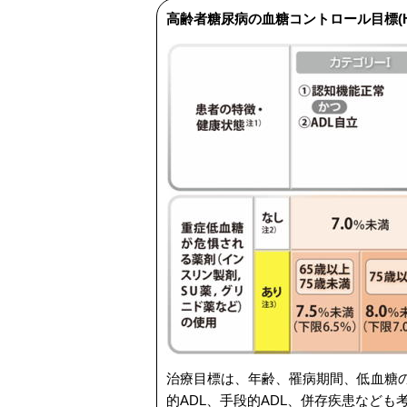
高齢者糖尿病の血糖コントロール目標(Hb
治療目標は、年齢、罹病期間、低血糖
的ADL、手段的ADL、併存疾患など