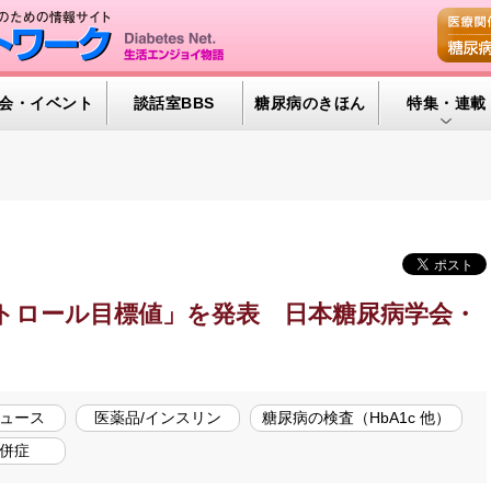
会・イベント
談話室BBS
糖尿病のきほん
特集・連載
特集・連載 
腎臓の健康道
インスリンポ
血糖トレンド
トロール目標値」を発表 日本糖尿病学会・
グリコアルブ
ュース
医薬品/インスリン
糖尿病の検査（HbA1c 他）
併症