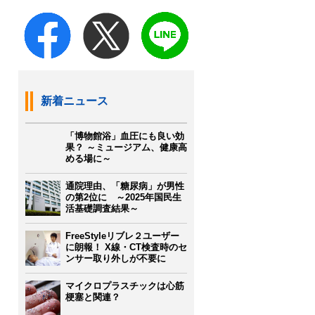
新着ニュース
「博物館浴」血圧にも良い効
果？ ～ミュージアム、健康高
める場に～
通院理由、「糖尿病」が男性
の第2位に ～2025年国民生
活基礎調査結果～
FreeStyleリブレ２ユーザー
に朗報！ X線・CT検査時のセ
ンサー取り外しが不要に
マイクロプラスチックは心筋
梗塞と関連？