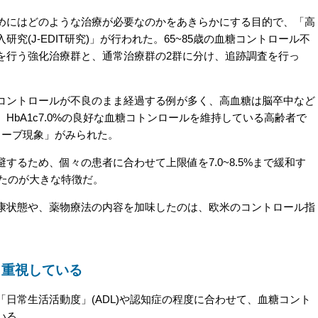
にはどのような治療が必要なのかをあきらかにする目的で、「高
究(J-EDIT研究)」が行われた。65~85歳の血糖コントロール不
を行う強化治療群と、通常治療群の2群に分け、追跡調査を行っ
ントロールが不良のまま経過する例が多く、高血糖は脳卒中など
HbA1c7.0%の良好な血糖コトンロールを維持している高齢者で
カーブ現象」がみられた。
るため、個々の患者に合わせて上限値を7.0~8.5%まで緩和す
定したのが大きな特徴だ。
状態や、薬物療法の内容を加味したのは、欧米のコントロール指
も重視している
日常生活活動度」(ADL)や認知症の程度に合わせて、血糖コント
いる。