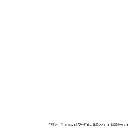
記事の内容（HbA1c表記や医師の所属など）は掲載日時点