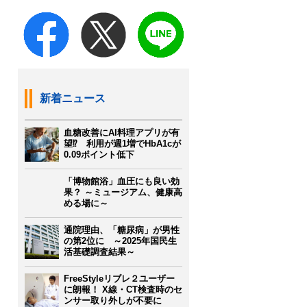
新着ニュース
血糖改善にAI料理アプリが有
望⁉ 利用が週1増でHbA1cが
0.09ポイント低下
「博物館浴」血圧にも良い効
果？ ～ミュージアム、健康高
める場に～
通院理由、「糖尿病」が男性
の第2位に ～2025年国民生
活基礎調査結果～
FreeStyleリブレ２ユーザー
に朗報！ X線・CT検査時のセ
ンサー取り外しが不要に