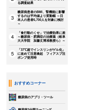
る調査結果
糖尿病患者のBMI、腎機能に影響
するのは平均値より変動幅 ～日
本人の患者6,700人を対象に検討
～
「食行動のくせ」で治療効果に差
～糖尿病・肥満症の治療薬（岐阜
大大学院 加藤丈博准教授ら）～
「37℃超でインスリンがゲル化」
に改めて注意喚起 フィアスプ注
ポンプ使用時
おすすめコーナー
糖尿病のアプリ・ツール
糖尿病3分間ラーニング