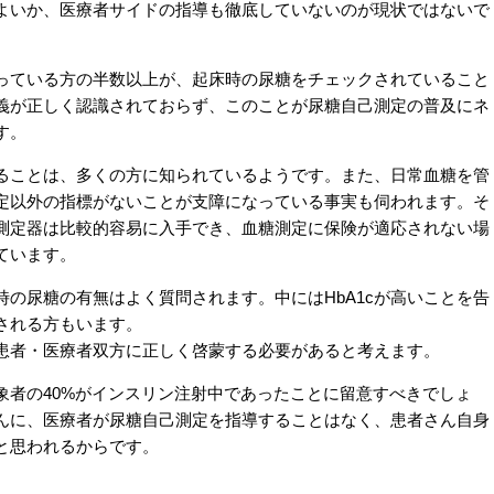
よいか、医療者サイドの指導も徹底していないのが現状ではないで
ている方の半数以上が、起床時の尿糖をチェックされていること
義が正しく認識されておらず、このことが尿糖自己測定の普及にネ
す。
ことは、多くの方に知られているようです。また、日常血糖を管
定以外の指標がないことが支障になっている事実も伺われます。そ
測定器は比較的容易に入手でき、血糖測定に保険が適応されない場
ています。
の尿糖の有無はよく質問されます。中にはHbA1cが高いことを告
される方もいます。
患者・医療者双方に正しく啓蒙する必要があると考えます。
象者の40%がインスリン注射中であったことに留意すべきでしょ
んに、医療者が尿糖自己測定を指導することはなく、患者さん自身
と思われるからです。