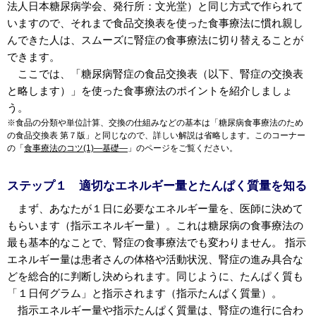
法人日本糖尿病学会、発行所：文光堂）と同じ方式で作られて
いますので、それまで食品交換表を使った食事療法に慣れ親し
んできた人は、スムーズに腎症の食事療法に切り替えることが
できます。
ここでは、「糖尿病腎症の食品交換表（以下、腎症の交換表
と略します）」を使った食事療法のポイントを紹介しましょ
う。
※食品の分類や単位計算、交換の仕組みなどの基本は「糖尿病食事療法のため
の食品交換表 第７版」と同じなので、詳しい解説は省略します。このコーナー
の「
食事療法のコツ(1)―基礎―
」のページをご覧ください。
ステップ１ 適切なエネルギー量とたんぱく質量を知る
まず、あなたが１日に必要なエネルギー量を、医師に決めて
もらいます（指示エネルギー量）。これは糖尿病の食事療法の
最も基本的なことで、腎症の食事療法でも変わりません。 指示
エネルギー量は患者さんの体格や活動状況、腎症の進み具合な
どを総合的に判断し決められます。同じように、たんぱく質も
「１日何グラム」と指示されます（指示たんぱく質量）。
指示エネルギー量や指示たんぱく質量は、腎症の進行に合わ