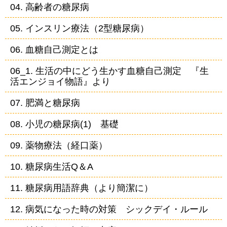
04. 高齢者の糖尿病
05. インスリン療法（2型糖尿病）
06. 血糖自己測定とは
06_1. 生活の中にどう生かす血糖自己測定 『生
活エンジョイ物語』より
07. 肥満と糖尿病
08. 小児の糖尿病(1) 基礎
09. 薬物療法（経口薬）
10. 糖尿病生活Q＆A
11. 糖尿病用語辞典（より簡潔に）
12. 病気になった時の対策 シックデイ・ルール