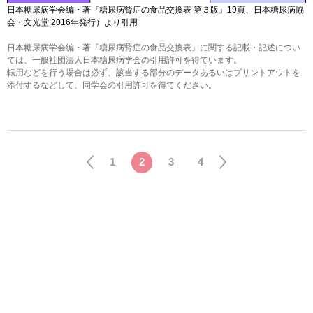
日本糖尿病学会編・著『糖尿病腎症の食品交換表 第３版』19頁、日本糖尿病協
会・文光堂 2016年発行）より引用
日本糖尿病学会編・著『糖尿病腎症の食品交換表』に関する記載・記述につい
ては、一般社団法人日本糖尿病学会の引用許可を得ています。
転用などを行う場合は必ず、該当する部分のデータあるいはプリントアウトを
添付するなどして、同学会の引用許可を得てください。
1
2
3
4