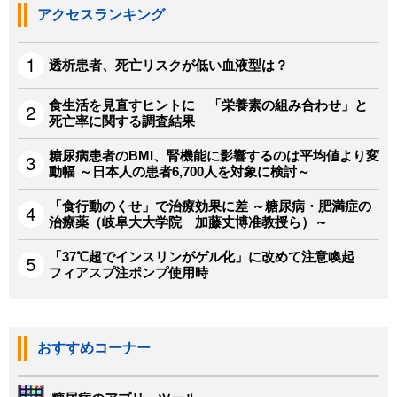
アクセスランキング
透析患者、死亡リスクが低い血液型は？
食生活を見直すヒントに 「栄養素の組み合わせ」と
死亡率に関する調査結果
糖尿病患者のBMI、腎機能に影響するのは平均値より変
動幅 ～日本人の患者6,700人を対象に検討～
「食行動のくせ」で治療効果に差 ～糖尿病・肥満症の
治療薬（岐阜大大学院 加藤丈博准教授ら）～
「37℃超でインスリンがゲル化」に改めて注意喚起
フィアスプ注ポンプ使用時
おすすめコーナー