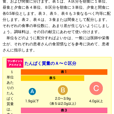
食、および間食に分けます。表１は、Ａ区分を朝食に１単位、
昼食と夕食に各４単位、Ｂ区分を朝食に３単位、夕食と間食に
各0.5単位とします。表３、表５、表６も３食なるべく均等に配
分します。表２、表４は、３食または間食として配分します。
それぞれの食事の単位数に、あまり差が生じないようにしまし
ょう。調味料は、その日の献立にあわせて使い分けます。
単位をどのように配分すればよいかは、一般には医師や栄養
士が、それぞれの患者さんの食習慣などを参考に決めて、患者
さんに指示します。
たんぱく質量のＡ〜Ｃ区分
１
単位
あた
りの
たん
ぱく
質量
は、