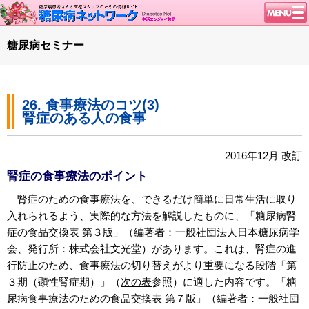
トップページ
糖尿病セミナー
ニュース
学会・イベント
26. 食事療法のコツ(3)
談話室BBS
腎症のある人の食事
糖尿病のきほん
特集・連載
2016年12月 改訂
腎臓の健康道
腎症の食事療法のポイント
インスリンポンプ
腎症のための食事療法を、できるだけ簡単に日常生活に取り
入れられるよう、実際的な方法を解説したものに、「糖尿病腎
血糖トレンド
症の食品交換表 第３版」（編著者：一般社団法人日本糖尿病学
グリコアルブミン
会、発行所：株式会社文光堂）があります。これは、腎症の進
行防止のため、食事療法の切り替えがより重要になる段階「第
特集・連載 一覧へ
３期（顕性腎症期）」（
次の表
参照）に適した内容です。「糖
1型ライフ
尿病食事療法のための食品交換表 第７版」（編著者：一般社団