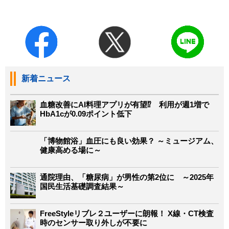
新着ニュース
血糖改善にAI料理アプリが有望⁉ 利用が週1増で
HbA1cが0.09ポイント低下
「博物館浴」血圧にも良い効果？ ～ミュージアム、
健康高める場に～
通院理由、「糖尿病」が男性の第2位に ～2025年
国民生活基礎調査結果～
FreeStyleリブレ２ユーザーに朗報！ X線・CT検査
時のセンサー取り外しが不要に