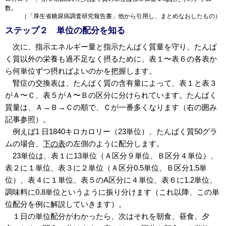
数。
（「厚生省糖尿病調査研究報告書」他から引用し、まとめなおしたもの）
ステップ２ 単位の配分を知る
次に、指示エネルギー量と指示たんぱく質量を守り、たんぱ
く質以外の栄養も過不足なく摂るために、表１〜表６の各表か
ら何単位ずつ摂ればよいのかを把握します。
腎症の交換表は、たんぱく質の含有量によって、表１と表３
がＡ〜Ｃ、表５がＡ〜Ｂの区分に分けられています。たんぱく
質量は、Ａ→Ｂ→Ｃの順で、Ｃが一番多くなります（右の囲み
記事参照）。
例えば1 日1840キロカロリー（23単位）、たんぱく質50グラ
ムの場合、
下の表
の左側のように配分します。
23単位は、表１に13単位（Ａ区分９単位、Ｂ区分４単位）、
表２に１単位、表３に２単位（Ａ区分0.5単位、Ｂ区分1.5単
位）、表４に１単位、表５のA区分に４単位、表６に1.2単位、
調味料に0.8単位というように振り分けます（これ以降、この単
位配分を例に解説していきます）。
１日の単位配分がわかったら、次はそれを朝食、昼食、夕