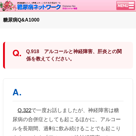
トップページ
糖尿病Q&A1000
ニュース
学会・イベント
談話室BBS
Q.918 アルコールと神経障害、肝炎との関
糖尿病のきほん
係を教えてください。
特集・連載
腎臓の健康道
インスリンポンプ
血糖トレンド
グリコアルブミン
Q.322
で一度お話しましたが、神経障害は糖
特集・連載 一覧へ
尿病の合併症としても起こるほかに、アルコー
1型ライフ
ルを長期間、過剰に飲み続けることでも起こり