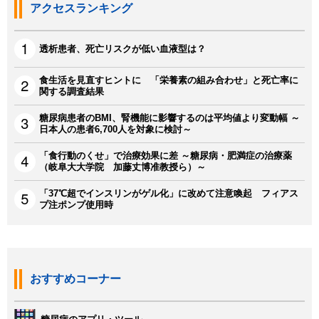
アクセスランキング
透析患者、死亡リスクが低い血液型は？
食生活を見直すヒントに 「栄養素の組み合わせ」と死亡率に
関する調査結果
糖尿病患者のBMI、腎機能に影響するのは平均値より変動幅 ～
日本人の患者6,700人を対象に検討～
「食行動のくせ」で治療効果に差 ～糖尿病・肥満症の治療薬
（岐阜大大学院 加藤丈博准教授ら）～
「37℃超でインスリンがゲル化」に改めて注意喚起 フィアス
プ注ポンプ使用時
おすすめコーナー