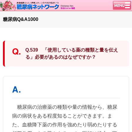
トップページ
糖尿病Q&A1000
ニュース
学会・イベント
談話室BBS
Q.539 「使用している薬の種類と量を伝え
糖尿病のきほん
る」必要があるのはなぜですか？
特集・連載
腎臓の健康道
インスリンポンプ
血糖トレンド
グリコアルブミン
糖尿病の治療薬の種類や量の情報から、糖尿
特集・連載 一覧へ
病の病状をある程度知ることができます。ま
1型ライフ
た、血糖降下薬の作用を強めたり弱めたりする