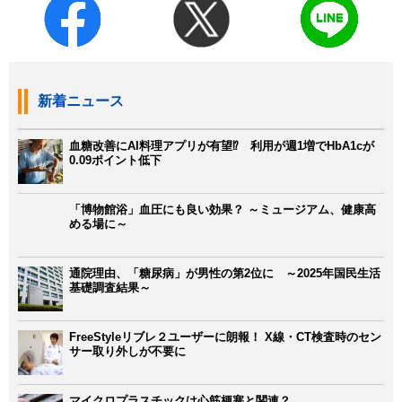
新着ニュース
血糖改善にAI料理アプリが有望⁉ 利用が週1増でHbA1cが
0.09ポイント低下
「博物館浴」血圧にも良い効果？ ～ミュージアム、健康高
める場に～
通院理由、「糖尿病」が男性の第2位に ～2025年国民生活
基礎調査結果～
FreeStyleリブレ２ユーザーに朗報！ X線・CT検査時のセン
サー取り外しが不要に
マイクロプラスチックは心筋梗塞と関連？