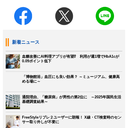
新着ニュース
血糖改善にAI料理アプリが有望⁉ 利用が週1増でHbA1cが
0.09ポイント低下
「博物館浴」血圧にも良い効果？ ～ミュージアム、健康高
める場に～
通院理由、「糖尿病」が男性の第2位に ～2025年国民生活
基礎調査結果～
FreeStyleリブレ２ユーザーに朗報！ X線・CT検査時のセン
サー取り外しが不要に