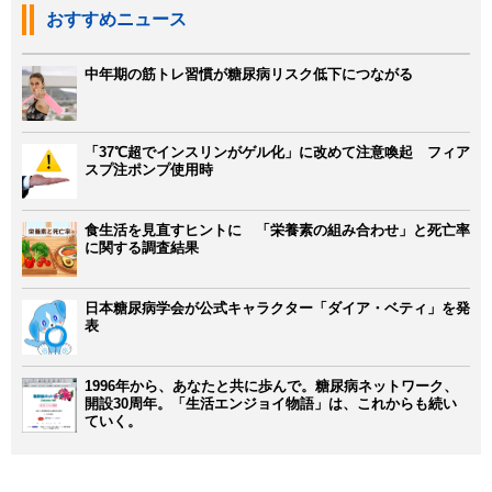
おすすめニュース
中年期の筋トレ習慣が糖尿病リスク低下につながる
「37℃超でインスリンがゲル化」に改めて注意喚起 フィア
スプ注ポンプ使用時
食生活を見直すヒントに 「栄養素の組み合わせ」と死亡率
に関する調査結果
日本糖尿病学会が公式キャラクター「ダイア・ベティ」を発
表
1996年から、あなたと共に歩んで。糖尿病ネットワーク、
開設30周年。「生活エンジョイ物語」は、これからも続い
ていく。