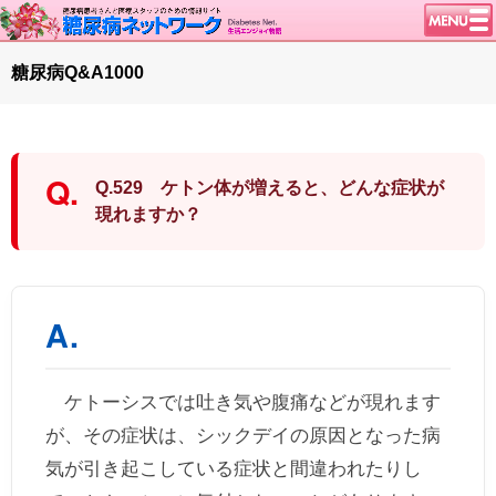
トップページ
糖尿病Q&A1000
ニュース
学会・イベント
談話室BBS
Q.529 ケトン体が増えると、どんな症状が
糖尿病のきほん
現れますか？
特集・連載
腎臓の健康道
インスリンポンプ
血糖トレンド
グリコアルブミン
ケトーシスでは吐き気や腹痛などが現れます
特集・連載 一覧へ
が、その症状は、シックデイの原因となった病
1型ライフ
気が引き起こしている症状と間違われたりし