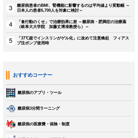
糖尿病患者のBMI、腎機能に影響するのは平均値より変動幅 ～
日本人の患者6,700人を対象に検討～
「食行動のくせ」で治療効果に差 ～糖尿病・肥満症の治療薬
（岐阜大大学院 加藤丈博准教授ら）～
「37℃超でインスリンがゲル化」に改めて注意喚起 フィアス
プ注ポンプ使用時
おすすめコーナー
糖尿病のアプリ・ツール
糖尿病3分間ラーニング
糖尿病の医療費・保険・制度