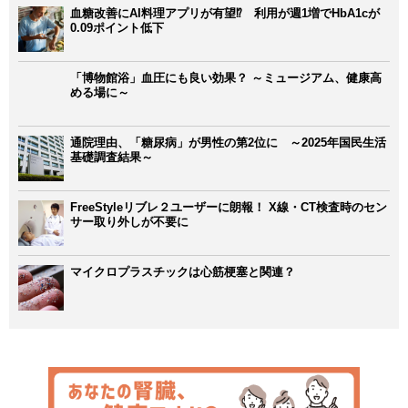
血糖改善にAI料理アプリが有望⁉ 利用が週1増でHbA1cが
0.09ポイント低下
「博物館浴」血圧にも良い効果？ ～ミュージアム、健康高
める場に～
通院理由、「糖尿病」が男性の第2位に ～2025年国民生活
基礎調査結果～
FreeStyleリブレ２ユーザーに朗報！ X線・CT検査時のセン
サー取り外しが不要に
マイクロプラスチックは心筋梗塞と関連？