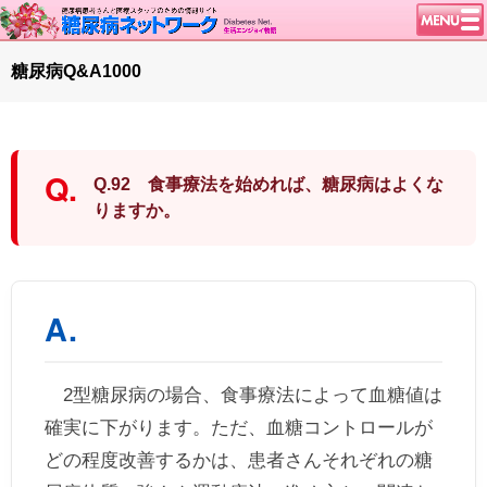
トップページ
糖尿病Q&A1000
ニュース
学会・イベント
談話室BBS
Q.92 食事療法を始めれば、糖尿病はよくな
糖尿病のきほん
りますか。
特集・連載
腎臓の健康道
インスリンポンプ
血糖トレンド
グリコアルブミン
2型糖尿病の場合、食事療法によって血糖値は
特集・連載 一覧へ
確実に下がります。ただ、血糖コントロールが
1型ライフ
どの程度改善するかは、患者さんそれぞれの糖