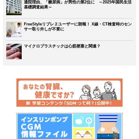
通院理由、「糖尿病」が男性の第2位に ～2025年国民生活
基礎調査結果～
FreeStyleリブレ２ユーザーに朗報！ X線・CT検査時のセン
サー取り外しが不要に
マイクロプラスチックは心筋梗塞と関連？