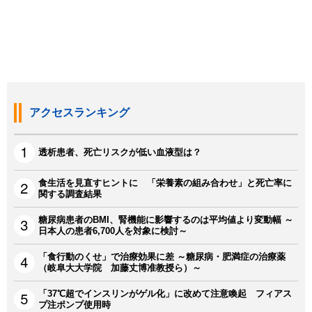
アクセスランキング
透析患者、死亡リスクが低い血液型は？
食生活を見直すヒントに 「栄養素の組み合わせ」と死亡率に
関する調査結果
糖尿病患者のBMI、腎機能に影響するのは平均値より変動幅 ～
日本人の患者6,700人を対象に検討～
「食行動のくせ」で治療効果に差 ～糖尿病・肥満症の治療薬
（岐阜大大学院 加藤丈博准教授ら）～
「37℃超でインスリンがゲル化」に改めて注意喚起 フィアス
プ注ポンプ使用時