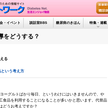
会・イベント
談話室BBS
糖尿病のきほん
特集・連載
腎臓の健康道
導をどうする？
インスリンポ
血糖トレンド
考える
グリコアルブ
品という考え方
特集・連載 
やヨーグルトばかり毎日、というわけにはいきませんので、や
工食品を利用することになることが多いかと思います。代替品
はどうお考えですか？