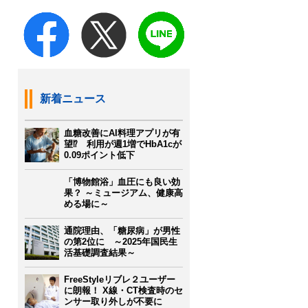
新着ニュース
血糖改善にAI料理アプリが有
望⁉ 利用が週1増でHbA1cが
0.09ポイント低下
「博物館浴」血圧にも良い効
果？ ～ミュージアム、健康高
める場に～
通院理由、「糖尿病」が男性
の第2位に ～2025年国民生
活基礎調査結果～
FreeStyleリブレ２ユーザー
に朗報！ X線・CT検査時のセ
ンサー取り外しが不要に