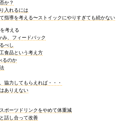
か否か？
取り入れるには
わせて指導を考える〜ストイックにやりすぎても続かない
かを考える
つかみ、フィードバック
めるべし
加工食品という考え方
食べるのか
法
も、協力してもらえれば・・・
導はありえない
やスポーツドリンクをやめて体重減
んと話し合って改善