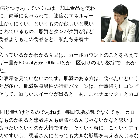
尿病とつきあっていくには、加工食品を使わ
に、簡単に食べられて、適度なエネルギー
上がりにくい、というものが欲しいと思い
されているもの、脂質とタンパク質がほど
食品よりもこの食品をと、私たち栄養士
い。
入っているかがわかる食品は、カーボカウントのことを考えて
量が80kcalとか100kcalとか、区切りのよい数字で、わか
ね。
分表示を見ていないのです。肥満のある方は、食べたいという
とが多い。肥満独身男性の行動パターンは、仕事帰りにコンビ
そして、新しいスイーツが出ると「あ、これチェック」とカゴ
と同じ量だけとるのであれば、毎回低脂肪乳でなくても、カロ
なものがあると患者さんも頑張れるんじゃないかなと思いま
食べたいというのが人情ですが、そういう時に、こういうアイ
めやすいし、患者さんにとっても大きな影響を与えるんじゃな