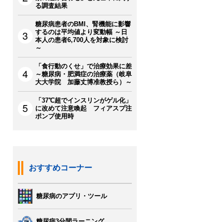
る調査結果
糖尿病患者のBMI、腎機能に影響
するのは平均値より変動幅 ～日
本人の患者6,700人を対象に検討
～
「食行動のくせ」で治療効果に差
～糖尿病・肥満症の治療薬（岐阜
大大学院 加藤丈博准教授ら）～
「37℃超でインスリンがゲル化」
に改めて注意喚起 フィアスプ注
ポンプ使用時
おすすめコーナー
糖尿病のアプリ・ツール
糖尿病3分間ラーニング