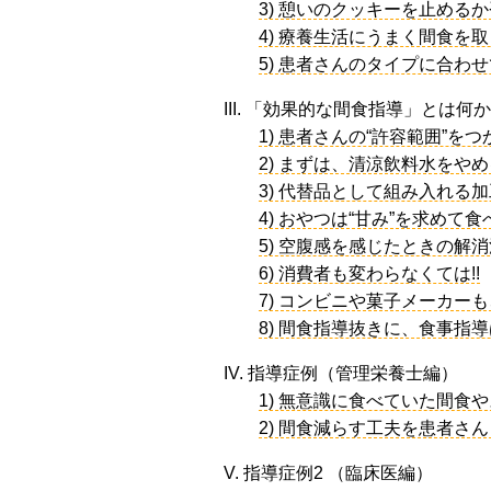
3) 憩いのクッキーを止める
4) 療養生活にうまく間食を
5) 患者さんのタイプに合
III. 「効果的な間食指導」とは何
1) 患者さんの“許容範囲”を
2) まずは、清涼飲料水をや
3) 代替品として組み入れる
4) おやつは“甘み”を求めて
5) 空腹感を感じたときの解消
6) 消費者も変わらなくては!!
7) コンビニや菓子メーカー
8) 間食指導抜きに、食事指
IV. 指導症例（管理栄養士編）
1) 無意識に食べていた間食
2) 間食減らす工夫を患者さ
V. 指導症例2 （臨床医編）