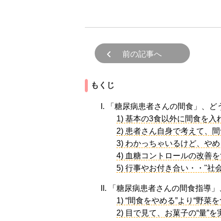
前の記事へ
もくじ
I. 「糖尿病患者さんの間食」、
1) 基本の3食以外に間食を
2) 患者さん自身で考えて、
3) わかっちゃいるけど、や
4) 血糖コントロールの改善
5) 行事やお付き合い・・"
II. 「糖尿病患者さんの間食指導
1) “間食をやめる”より“野菜
2) 目で見て、お菓子の“量”