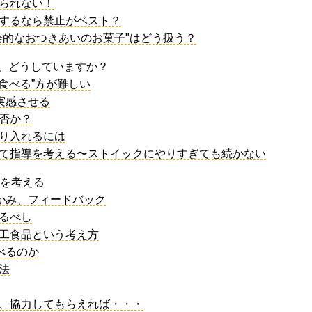
められない！
をするなら禁止がベスト？
社会的なおつきあいのお菓子"はどう扱う？
」、どうしていますか？
を食べる”方が難しい
を実感させる
か否か？
取り入れるには
わせて指導を考える〜ストイックにやりすぎても続かない
かを考える
つかみ、フィードバック
めるべし
加工食品という考え方
食べるのか
法
も、協力してもらえれば・・・