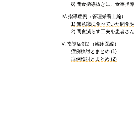
8) 間食指導抜きに、食事指
IV. 指導症例（管理栄養士編）
1) 無意識に食べていた間食
2) 間食減らす工夫を患者さ
V. 指導症例2 （臨床医編）
症例検討とまとめ (1)
症例検討とまとめ (2)