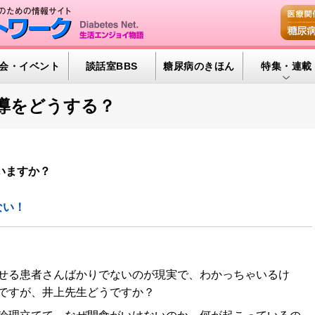
会・イベント
談話室BBS
糖尿病のきほん
特集・連載
腎臓の健康道
導をどうする？
インスリンポ
血糖トレンド
いますか？
グリコアルブ
ない！
特集・連載 
せる患者さんばかりでないのが現実で、わかっちゃいるけ
ですが、井上先生どうですか？