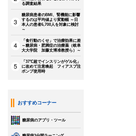
る調査結果
糖尿病患者のBMI、腎機能に影響
するのは平均値より変動幅 ～日
本人の患者6,700人を対象に検討
～
「食行動のくせ」で治療効果に差
～糖尿病・肥満症の治療薬（岐阜
大大学院 加藤丈博准教授ら）～
「37℃超でインスリンがゲル化」
に改めて注意喚起 フィアスプ注
ポンプ使用時
おすすめコーナー
糖尿病のアプリ・ツール
糖尿病3分間ラーニング