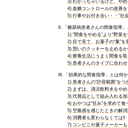
3) わかっちゃいるけど、や
4) 血糖コントロールの改善
5) 行事やお付き合い・・"
II. 「糖尿病患者さんの間食指導
1) “間食をやめる”より“野菜
2) 目で見て、お菓子の“量”
3) 憩いのクッキーを止める
4) 療養生活にうまく間食を
5) 患者さんのタイプに合
III. 「効果的な間食指導」とは何
1) 患者さんの“許容範囲”を
2) まずは、清涼飲料水をや
3) 代替品として組み入れる
4) おやつは“甘み”を求めて
5) 空腹感を感じたときの解消
6) 消費者も変わらなくては!!
7) コンビニや菓子メーカー