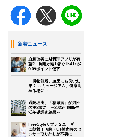
新着ニュース
血糖改善にAI料理アプリが有
望⁉ 利用が週1増でHbA1cが
0.09ポイント低下
「博物館浴」血圧にも良い効
果？ ～ミュージアム、健康高
める場に～
通院理由、「糖尿病」が男性
の第2位に ～2025年国民生
活基礎調査結果～
FreeStyleリブレ２ユーザー
に朗報！ X線・CT検査時のセ
ンサー取り外しが不要に