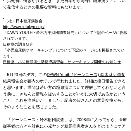
生労働省に働きかけるとき、また日本から海外に糖尿病ケアについ
て発信するときの重要な資料にもなります。
*
（社）日本糖尿病協会
http://www.nittokyo.or.jp/
「DAWN YOUTH・鈴木万平財団調査研究」について下記のページに掲載
されています。
日糖協の調査研究
「小児糖尿病サマーキャンプ」について下記のページにも掲載されてい
ます。
日糖協 小児糖尿病生活指導講習会 サマーキャンプ開催のお知らせ
5月23日の夕方、この
DAWN Youth (ドーンユース) 鈴木財団調査
結果報告会
が都内のホテルで行われました。詳細は後日報告できる
と思います。世間は若い方の糖尿病について理解してくれないと言
う前に、きちんと情報を提供することがいかに大切であるかという
こと、これを痛感いたしました。記者の皆さんとの意見交換から、
そのようなことを感じました。
「ドーンユース・鈴木財団調査」は、2008年に入ってから、医療
従事者の方々を対象に小児ヤング糖尿病患者さんをどのようにケア