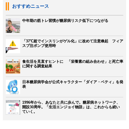
おすすめニュース
中年期の筋トレ習慣が糖尿病リスク低下につながる
「37℃超でインスリンがゲル化」に改めて注意喚起 フィア
スプ注ポンプ使用時
食生活を見直すヒントに 「栄養素の組み合わせ」と死亡率
に関する調査結果
日本糖尿病学会が公式キャラクター「ダイア・ベティ」を発
表
1996年から、あなたと共に歩んで。糖尿病ネットワーク、
開設30周年。「生活エンジョイ物語」は、これからも続い
ていく。