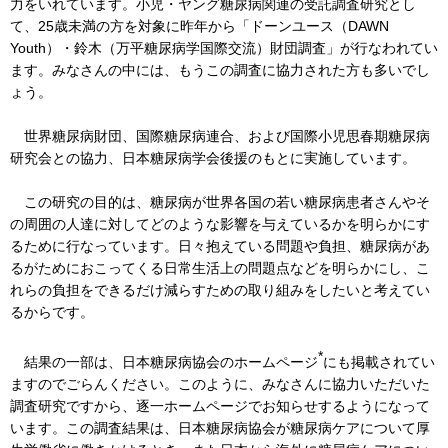
力をいれています。小児・ヤング糖尿病関連の受託調査研究とし
て、25歳未満の方を対象に昨年から「ドーンユース（DAWN
Youth）・鈴木（万平糖尿病学国際交流）財団調査」が行なわれてい
ます。みなさんの中には、もうこの調査に協力された方も多いでし
ょう。
世界糖尿病財団、国際糖尿病連合、および国際小児思春期糖尿病
研究会との協力、日本糖尿病学会後援のもとに実施しています。
この研究の目的は、糖尿病が世界各国の若い糖尿病患者さんやそ
の周囲の人達に対してどのような影響を与えているかを明らかにす
るために行なっています。日々抱えている問題や負担、糖尿病があ
るがためにおこってくる日常生活上の問題点などを明らかにし、こ
れらの負担をできるだけ減らすための取り組みをしたいと考えてい
るからです。
*
結果の一部は、日本糖尿病協会のホームページ
にも掲載されてい
ますのでごらんください。このように、みなさんに協力いただいた
調査研究ですから、逐一ホームページでお知らせするようになって
います。この調査結果は、日本糖尿病協会が糖尿病ケアについて厚