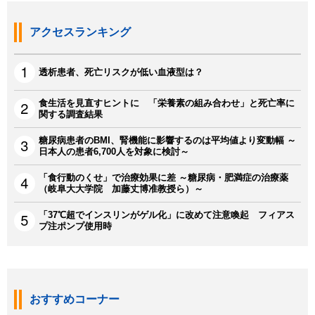
アクセスランキング
透析患者、死亡リスクが低い血液型は？
食生活を見直すヒントに 「栄養素の組み合わせ」と死亡率に
関する調査結果
糖尿病患者のBMI、腎機能に影響するのは平均値より変動幅 ～
日本人の患者6,700人を対象に検討～
「食行動のくせ」で治療効果に差 ～糖尿病・肥満症の治療薬
（岐阜大大学院 加藤丈博准教授ら）～
「37℃超でインスリンがゲル化」に改めて注意喚起 フィアス
プ注ポンプ使用時
おすすめコーナー