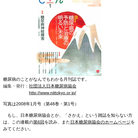
糖尿病のことがなんでもわかる月刊誌です。
編集・発行：
社団法人日本糖尿病協会
http://www.nittokyo.or.jp/
写真は2008年1月号（第48巻・第1号）
もし、日本糖尿病協会とか、「さかえ」という雑誌を知らない方
は、この連載の
第6回
を読み、また
日本糖尿病協会のホームページ
を
みてください。