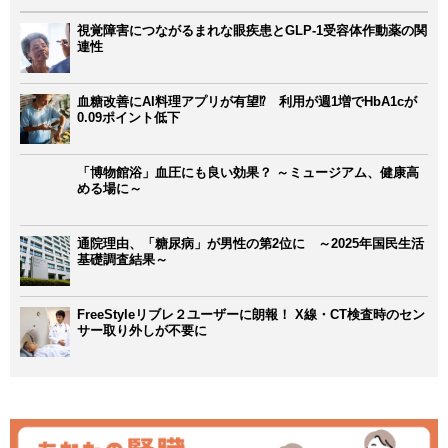
視覚障害につながるまれな眼疾患とGLP-1受容体作動薬の関
連性
血糖改善にAI料理アプリが有望⁉ 利用が週1増でHbA1cが
0.09ポイント低下
「博物館浴」血圧にも良い効果？ ～ミュージアム、健康高
める場に～
通院理由、「糖尿病」が男性の第2位に ～2025年国民生活
基礎調査結果～
FreeStyleリブレ２ユーザーに朗報！ X線・CT検査時のセン
サー取り外しが不要に