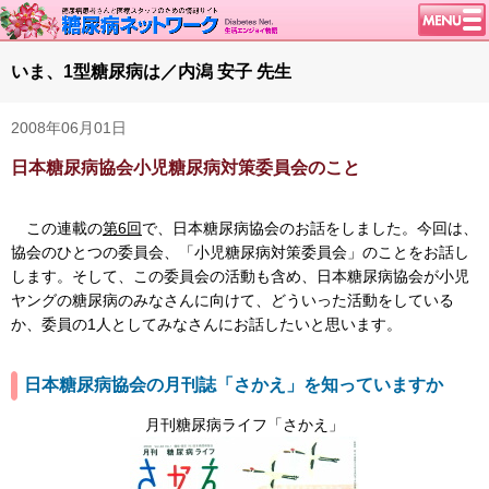
トップページ
いま、1型糖尿病は／内潟 安子 先生
ニュース
2008年06月01日
学会・イベント
日本糖尿病協会小児糖尿病対策委員会のこと
談話室BBS
糖尿病のきほん
この連載の
第6回
で、日本糖尿病協会のお話をしました。今回は、
特集・連載
協会のひとつの委員会、「小児糖尿病対策委員会」のことをお話し
腎臓の健康道
します。そして、この委員会の活動も含め、日本糖尿病協会が小児
ヤングの糖尿病のみなさんに向けて、どういった活動をしている
インスリンポンプ
か、委員の1人としてみなさんにお話したいと思います。
血糖トレンド
日本糖尿病協会の月刊誌「さかえ」を知っていますか
グリコアルブミン
特集・連載 一覧へ
月刊糖尿病ライフ「さかえ」
1型ライフ