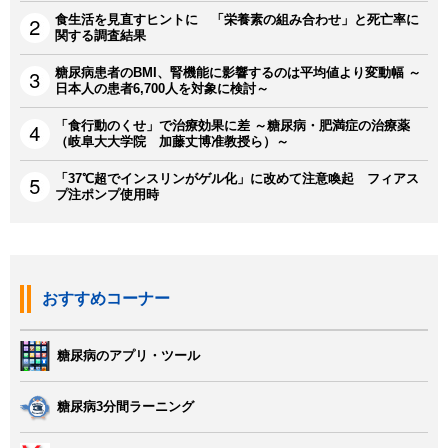
食生活を見直すヒントに 「栄養素の組み合わせ」と死亡率に
関する調査結果
糖尿病患者のBMI、腎機能に影響するのは平均値より変動幅 ～
日本人の患者6,700人を対象に検討～
「食行動のくせ」で治療効果に差 ～糖尿病・肥満症の治療薬
（岐阜大大学院 加藤丈博准教授ら）～
「37℃超でインスリンがゲル化」に改めて注意喚起 フィアス
プ注ポンプ使用時
おすすめコーナー
糖尿病のアプリ・ツール
糖尿病3分間ラーニング