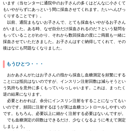
います（当センターに通院中のお子さんの多くはどんなに小さくて
もいやがらずにあっという間に採血させてくれます。たいへんびっ
くりすることです）。
以前、通院まもないお子さんで、とても採血をいやがるお子さん
がいました。ある時、なぜ自分だけ採血されるのだ？という疑問を
もっていることがわかり、それから数回採血の度にご両親も一緒に
採血させていただきました。お子さんはすぐ納得してくれて、その
後はなにも問題なくなりました。
もうひとつ・・・
おかあさんがたはお子さんの指から採血し血糖測定を頻繁にする
ことには抵抗はないのですが、インスリン注射回数は減らそうとい
う気持ちを意外に多くもっていらっしゃいます。これは、まったく
逆の結果になります。
必要とわかれば、余分にインスリン注射をすることになってもい
いのです。頻回に注射するほうが実は血糖コントロールしやすいの
です。もちろん、必要以上に細かく注射する必要はないんですが。
でも血糖測定の回数はできるだけ、少なくなるように考えて測定
しましょう。