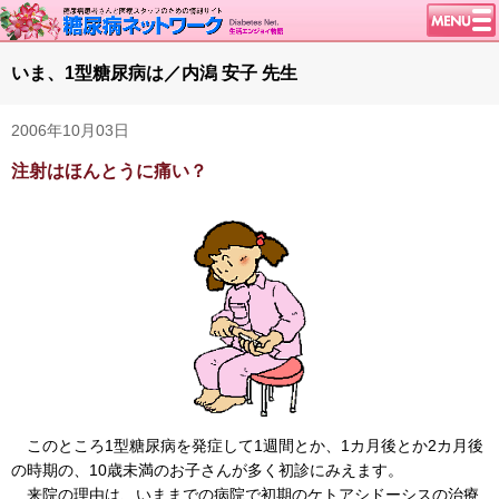
トップページ
いま、1型糖尿病は／内潟 安子 先生
ニュース
2006年10月03日
学会・イベント
注射はほんとうに痛い？
談話室BBS
糖尿病のきほん
特集・連載
腎臓の健康道
インスリンポンプ
血糖トレンド
グリコアルブミン
特集・連載 一覧へ
このところ1型糖尿病を発症して1週間とか、1カ月後とか2カ月後
1型ライフ
の時期の、10歳未満のお子さんが多く初診にみえます。
来院の理由は、いままでの病院で初期のケトアシドーシスの治療