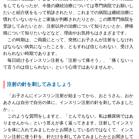
をしてもらったが、今後の継続治療については専門病院でお願いし
たいと紹介状をもって初診されたり、これまでの病院は継続治療に
慣れていないからとご家族が判断されたりとか、この際専門病院を
受診してみたいとか、注射以外の治療について知りたいとか、膵移
殖について知りたいなどなど、理由やお気持ちはさまざまです。
この時期は、ご両親にとって、突然にお子さんが注射をしなけれ
ばならない病気になったことを、ともすれば信じられない、受け入
れられない時期であります。
毎日続けるインスリン注射も「注射って痛そう」、「痛くないっ
て言うのは信じられない」という心境ではありませんか。
注射の針を刺してみましょう
「お子さんにインスリン注射が始まってから、おとうさん、おか
あさんは自分で自分の体に、インスリン注射の針を刺してみました
か」。
このような質問をしますと、「とんでもない。私は糖尿病ではあ
りませんから」という答えが多く返ってきます。注射してインスリ
ンを体に入れてみましたかとお聞きしているのではなくて、インス
リン注射に使う針を、針だけを刺してみてみましたかとお聞きして