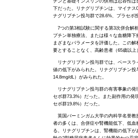
チンと基礎インスリンの併用は忍容性は
下だった。リナグリプチンは、マイナス0
ナグリプチン投与群で28.6%、プラセボ投
7つの第3相試験に関する第3次併合解析
プチン単独療法、または様々な血糖降下
まざまなパラメータを評価した。この解
要とすることなく、高齢患者（65歳以
リナグリプチン投与群では、ベースラインか
値の低下がみられた。リナグリプチン投
14.8mg/dL）がみられた。
リナグリプチン投与群の有害事象の発現
セボ群73.3%）だった。また副作用の発
セボ群19.8%）だった。
英国バーミンガム大学の内科学名誉教授
者の多くは、合併症や腎機能低下、低血
る。リナグリプチンは、腎機能の低下が
齢の2型糖尿病患者さんに効果的かつ忍