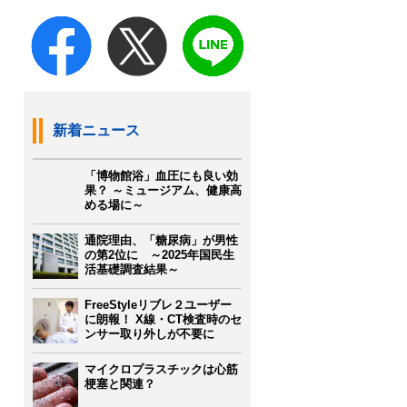
新着ニュース
「博物館浴」血圧にも良い効
果？ ～ミュージアム、健康高
める場に～
通院理由、「糖尿病」が男性
の第2位に ～2025年国民生
活基礎調査結果～
FreeStyleリブレ２ユーザー
に朗報！ X線・CT検査時のセ
ンサー取り外しが不要に
マイクロプラスチックは心筋
梗塞と関連？