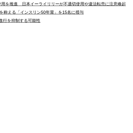
使用を推進 日本イーライリリーが不適切使用や違法転売に注意喚起
を称える「インスリン50年賞」を15名に授与
進行を抑制する可能性