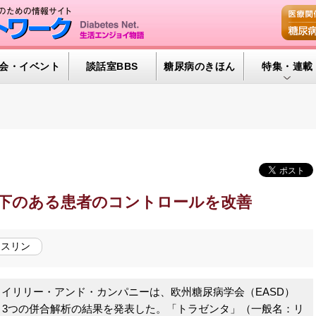
会・イベント
談話室BBS
糖尿病のきほん
特集・連載
特集・連載 
腎臓の健康道
インスリンポ
血糖トレンド
下のある患者のコントロールを改善
グリコアルブ
ンスリン
イリリー・アンド・カンパニーは、欧州糖尿病学会（EASD）
と3つの併合解析の結果を発表した。「トラゼンタ」（一般名：リ