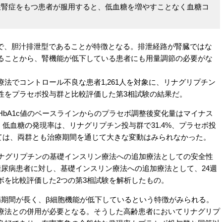
性腎症をもつ患者が服用すると、低血糖を増やすことなく血糖コ
。
薬で、胆汁排泄型であることが特徴となる。排泄経路が腎臓ではな
ることから、腎機能が低下している患者にも用量調節の必要がな
でコントロール不良な患者1,261人を対象に、リナグリプチン
性をプラセボ投与群と比較評価した第3相試験の結果だ。
bA1c値のベースラインからのプラセボ調整後変化量はマイナス
。低血糖の発現率は、リナグリプチン投与群で31.4%、プラセボ投
いては、両群とも治療期間を通じて大きな変動はみられなかった。
ナグリプチンの基礎インスリン療法への追加療法としての安全性
糖尿病患者に対し、基礎インスリン療法への追加療法として、24週
ボを比較評価した2つの第3相試験を解析したもの。
期間が長く、β細胞機能が低下しているという特徴がみられる。
療法との併用が必要となる。そうした高齢患者においてリナグリプ