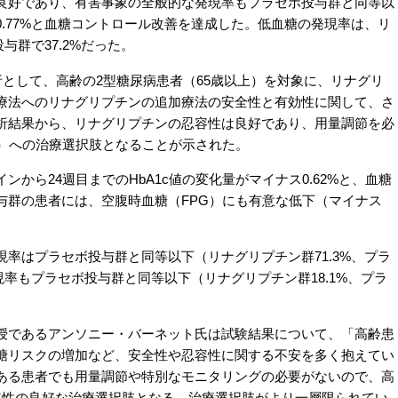
良好であり、有害事象の全般的な発現率もプラセボ投与群と同等以
.77%と血糖コントロール改善を達成した。低血糖の発現率は、リ
与群で37.2%だった。
として、高齢の2型糖尿病患者（65歳以上）を対象に、リナグリ
療法へのリナグリプチンの追加療法の安全性と有効性に関して、さ
析結果から、リナグリプチンの忍容性は良好であり、用量調節を必
上）への治療選択肢となることが示された。
ら24週目までのHbA1c値の変化量がマイナス0.62%と、血糖
与群の患者には、空腹時血糖（FPG）にも有意な低下（マイナス
率はプラセボ投与群と同等以下（リナグリプチン群71.3%、プラ
現率もプラセボ投与群と同等以下（リナグリプチン群18.1%、プラ
であるアンソニー・バーネット氏は試験結果について、「高齢患
糖リスクの増加など、安全性や忍容性に関する不安を多く抱えてい
ある患者でも用量調節や特別なモニタリングの必要がないので、高
容性の良好な治療選択肢となる。治療選択肢がより一層限られてい