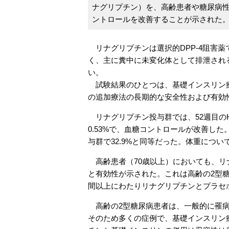
ナグリプチン）を、高齢患者や糖尿病
ントロールを改善することが示された
リナグリプチンは選択的DPP-4阻害
く、主に糞中に未変化体として排泄され
い。
試験結果のひとつは、基礎インスリン療法
の追加療法の長期的な安全性および有効
リナグリプチン投与群では、52週目のH
0.53%で、血糖コントロールが改善した
与群で32.9%と同等だった。体重につ
高齢患者（70歳以上）においても、リ
と有効性が示された。これは高齢の2型
間以上にわたりリナグリプチンとプラセ
高齢の2型糖尿病患者は、一般的に罹病
そのため多くの症例で、基礎インスリン