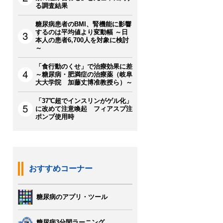
る調査結果
糖尿病患者のBMI、腎機能に影響
するのは平均値より変動幅 ～日
本人の患者6,700人を対象に検討
～
「食行動のくせ」で治療効果に差
～糖尿病・肥満症の治療薬（岐阜
大大学院 加藤丈博准教授ら）～
「37℃超でインスリンがゲル化」
に改めて注意喚起 フィアスプ注
ポンプ使用時
おすすめコーナー
糖尿病のアプリ・ツール
糖尿病3分間ラーニング