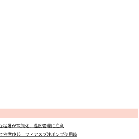
な猛暑が常態化、温度管理に注意
めて注意喚起 フィアスプ注ポンプ使用時