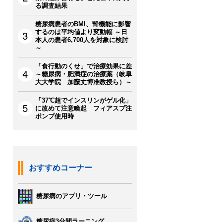
る調査結果
糖尿病患者のBMI、腎機能に影響
するのは平均値より変動幅 ～日
本人の患者6,700人を対象に検討
～
「食行動のくせ」で治療効果に差
～糖尿病・肥満症の治療薬（岐阜
大大学院 加藤丈博准教授ら）～
「37℃超でインスリンがゲル化」
に改めて注意喚起 フィアスプ注
ポンプ使用時
おすすめコーナー
糖尿病のアプリ・ツール
糖尿病3分間ラーニング