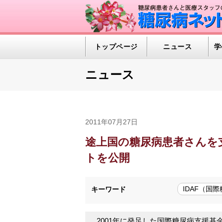
トップページ
ニュース
学
ニュース
2011年07月27日
途上国の糖尿病患者さんを
トを公開
IDAF（国
キーワード
2001年に発足した国際糖尿病支援基金（IDAF：Th