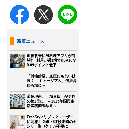
新着ニュース
血糖改善にAI料理アプリが有
望⁉ 利用が週1増でHbA1cが
0.09ポイント低下
「博物館浴」血圧にも良い効
果？ ～ミュージアム、健康高
める場に～
通院理由、「糖尿病」が男性
の第2位に ～2025年国民生
活基礎調査結果～
FreeStyleリブレ２ユーザー
に朗報！ X線・CT検査時のセ
ンサー取り外しが不要に