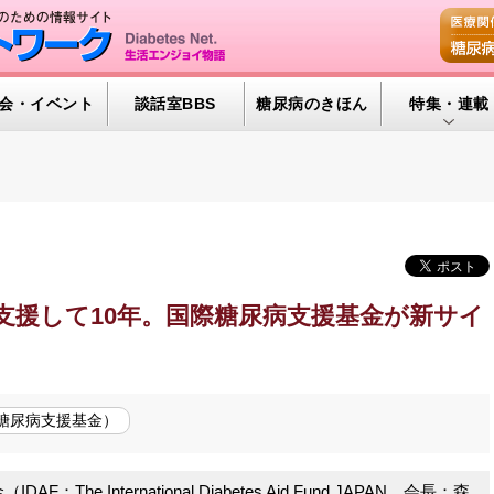
会・イベント
談話室BBS
糖尿病のきほん
特集・連載
特集・連載 
腎臓の健康道
インスリンポ
血糖トレンド
支援して10年。国際糖尿病支援基金が新サイ
グリコアルブ
際糖尿病支援基金）
e International Diabetes Aid Fund JAPAN、会長：森