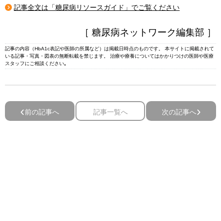
記事全文は「糖尿病リソースガイド」でご覧ください
［ 糖尿病ネットワーク編集部 ］
記事の内容（HbA1c表記や医師の所属など）は掲載日時点のものです。 本サイトに掲載されて
いる記事・写真・図表の無断転載を禁じます。 治療や療養についてはかかりつけの医師や医療
スタッフにご相談ください｡
前の記事へ
記事一覧へ
次の記事へ