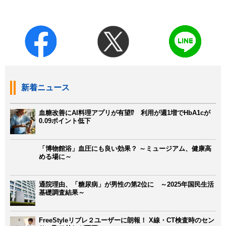
新着ニュース
血糖改善にAI料理アプリが有望⁉ 利用が週1増でHbA1cが
0.09ポイント低下
「博物館浴」血圧にも良い効果？ ～ミュージアム、健康高
める場に～
通院理由、「糖尿病」が男性の第2位に ～2025年国民生活
基礎調査結果～
FreeStyleリブレ２ユーザーに朗報！ X線・CT検査時のセン