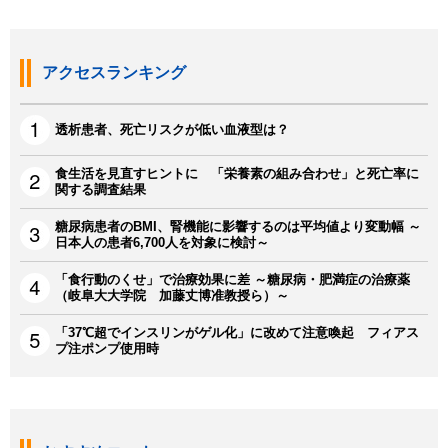
アクセスランキング
透析患者、死亡リスクが低い血液型は？
食生活を見直すヒントに 「栄養素の組み合わせ」と死亡率に
関する調査結果
糖尿病患者のBMI、腎機能に影響するのは平均値より変動幅 ～
日本人の患者6,700人を対象に検討～
「食行動のくせ」で治療効果に差 ～糖尿病・肥満症の治療薬
（岐阜大大学院 加藤丈博准教授ら）～
「37℃超でインスリンがゲル化」に改めて注意喚起 フィアス
プ注ポンプ使用時