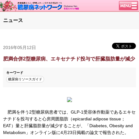
トップページ
ニュース
ニュース
学会・イベント
2016年05月12日
談話室BBS
糖尿病のきほん
肥満合併2型糖尿病、エキセナチド投与で肝臓脂肪量が減少
特集・連載
キーワード
特集・連載 一覧へ
1型ライフ
糖尿病リソースガイド
腎臓の健康道
インスリンポンプ
血糖トレンド
肥満を伴う2型糖尿病患者では、GLP-1受容体作動薬であるエキセ
ナチドを投与すると心房周囲脂肪（epicardial adipose tissue；
グリコアルブミン
EAT）量と肝臓脂肪量が減少することが、「Diabetes, Obesity and
Metabolism」オンライン版に4月23日掲載の論文で報告された。