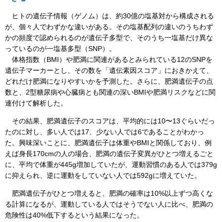
ヒトの遺伝子情報（ゲノム）は、約30億の塩基対から構成される
が、個々人でわずかな違いがある。その塩基配列の違いのうちわず
かの頻度で認められるのが遺伝子多型で、そのうち一塩基だけ異な
っているのが一塩基多型（SNP）。
体格指数（BMI）や肥満に関連があるとみられている12のSNPを
遺伝子マーカーとし、その数を「遺伝素因スコア」におきかえて、
どれだけ肥満になりやすいかを予測した。さらに、肥満遺伝子の点
数と、2型糖尿病や心臓病とも関連の深いBMIや肥満リスクなどに関
連付けて解析した。
その結果、肥満遺伝子のスコアは、平均的には10〜13ぐらいだっ
たのに対し、多い人では17、少ない人では6であることがわかっ
た。興味深いことに、肥満遺伝子は体重やBMIと関係しており、例
えば身長170cmの人の場合、肥満の遺伝子変異がひとつ増えるごと
に、平均で体重が445g増加していたが、運動習慣のある人では379g
に抑えられ、逆に運動をしていない人では592gに増えていた。
肥満遺伝子がひとつ増えると、肥満の確率は10%以上ずつ高くな
る計算になるが、運動している人ではそうでない人に比べ、肥満の
危険性は40%低下するという結果になった。