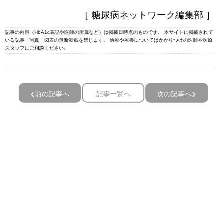
［ 糖尿病ネットワーク編集部 ］
記事の内容（HbA1c表記や医師の所属など）は掲載日時点のものです。 本サイトに掲載されて
いる記事・写真・図表の無断転載を禁じます。 治療や療養についてはかかりつけの医師や医療
スタッフにご相談ください｡
前の記事へ
記事一覧へ
次の記事へ