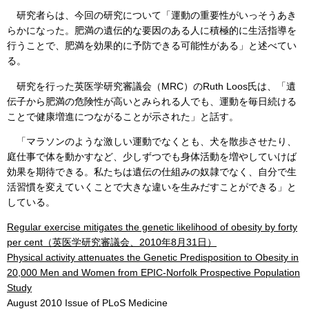
研究者らは、今回の研究について「運動の重要性がいっそうあき
らかになった。肥満の遺伝的な要因のある人に積極的に生活指導を
行うことで、肥満を効果的に予防できる
可能性
がある」と述べてい
る。
研究を行った英医学研究審議会（MRC）のRuth Loos氏は、「遺
伝子から肥満の危険性が高いとみられる人でも、運動を毎日続ける
ことで健康増進につながることが示された」と話す。
「マラソンのような激しい運動でなくとも、犬を散歩させたり、
庭仕事で体を動かすなど、少しずつでも身体活動を増やしていけば
効果を期待できる。私たちは遺伝の仕組みの奴隷でなく、自分で生
活習慣を変えていくことで大きな違いを生みだすことができる」と
してい
る。
Regular exercise mitigates the genetic likelihood of obesity by forty
per cent（英医学研究審議会、2010年8月31日）
Physical activity attenuates the Genetic Predisposition to Obesity in
20,000 Men and Women from EPIC-Norfolk Prospective Population
Study
August 2010 Issue of PLoS Medicine