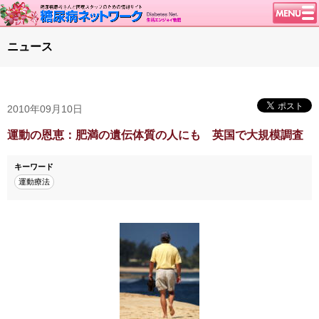
トップページ
ニュース
ニュース
学会・イベント
2010年09月10日
談話室BBS
糖尿病のきほん
運動の恩恵：肥満の遺伝体質の人にも 英国で大規模調査
特集・連載
キーワード
腎臓の健康道
運動療法
インスリンポンプ
血糖トレンド
グリコアルブミン
特集・連載 一覧へ
1型ライフ