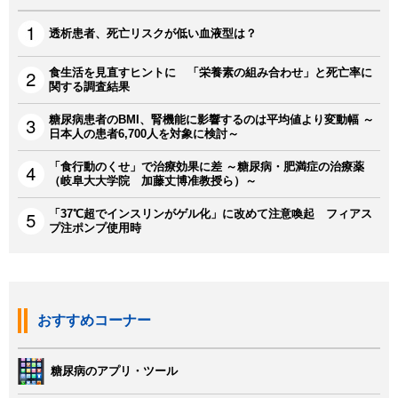
透析患者、死亡リスクが低い血液型は？
食生活を見直すヒントに 「栄養素の組み合わせ」と死亡率に
関する調査結果
糖尿病患者のBMI、腎機能に影響するのは平均値より変動幅 ～
日本人の患者6,700人を対象に検討～
「食行動のくせ」で治療効果に差 ～糖尿病・肥満症の治療薬
（岐阜大大学院 加藤丈博准教授ら）～
「37℃超でインスリンがゲル化」に改めて注意喚起 フィアス
プ注ポンプ使用時
おすすめコーナー
糖尿病のアプリ・ツール