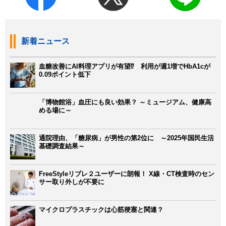
新着ニュース
血糖改善にAI料理アプリが有望⁉ 利用が週1増でHbA1cが
0.09ポイント低下
「博物館浴」血圧にも良い効果？ ～ミュージアム、健康高
める場に～
通院理由、「糖尿病」が男性の第2位に ～2025年国民生活
基礎調査結果～
FreeStyleリブレ２ユーザーに朗報！ X線・CT検査時のセン
サー取り外しが不要に
マイクロプラスチックは心筋梗塞と関連？