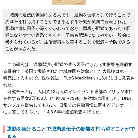
肥満の遺伝的素因のある人でも、運動を習慣として行うことで
約40%を打ち消すことができるとする研究が英国で発表された。
肥満に遺伝因子が深くかかわっており、両親が肥満であったり肥
満になりやすい家系であると、子供も肥満になりやすい一般的に
考えられているが、生活習慣を改善することで肥満を
予防
できる
ことが示された。
この研究は、運動習慣が肥満の遺伝因子にもたらす影響を評価す
る目的で、英国で実施された地域住民を対象とした大規模コホート
研究によるもので、医学雑誌「PLoS Medicine」に8月31日に発表さ
れ
た。
研究チームは、人口約13万人のイングランド東部のノリッジ市に
在住する男女2万430人（年齢39〜79歳）を対象に調査した。DNA
サンプルを提供してもらい、日常での運動習慣に関するアンケート
に回答してもらい、平均3.6年の追跡調査を行った。
運動を続けることで肥満遺伝子の影響を打ち消すことがで
きる