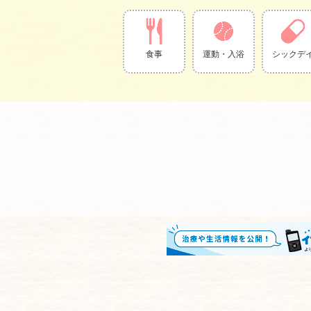
食事
運動・入浴
シックデ