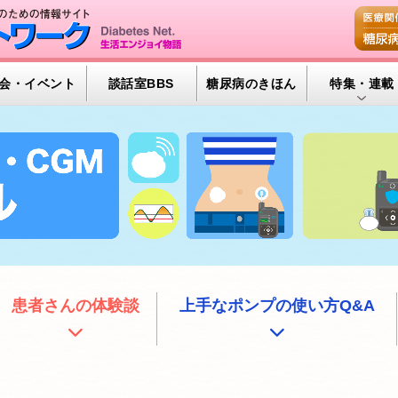
会・イベント
談話室BBS
糖尿病のきほん
特集・連載
特集・連載 
腎臓の健康道
インスリンポ
血糖トレンド
グリコアルブ
患者さんの体験談
上手なポンプの使い方Q&A