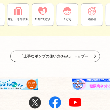
イ
旅行・海外渡航
妊娠/性交渉
子ども
高齢者
「上手なポンプの使い方Q&A」 トップへ