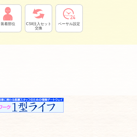
装着部位
CSII注入セット
ベーサル設定
交換