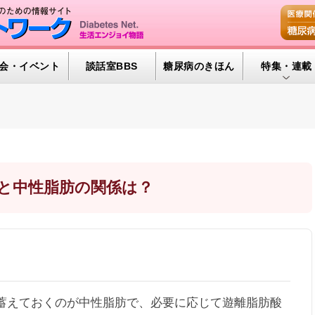
会・イベント
談話室BBS
糖尿病のきほん
特集・連載
特集・連載 
腎臓の健康道
インスリンポ
血糖トレンド
ルと中性脂肪の関係は？
グリコアルブ
えておくのが中性脂肪で、必要に応じて遊離脂肪酸