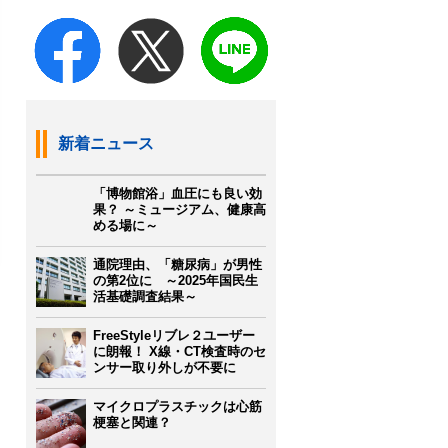
新着ニュース
「博物館浴」血圧にも良い効
果？ ～ミュージアム、健康高
める場に～
通院理由、「糖尿病」が男性
の第2位に ～2025年国民生
活基礎調査結果～
FreeStyleリブレ２ユーザー
に朗報！ X線・CT検査時のセ
ンサー取り外しが不要に
マイクロプラスチックは心筋
梗塞と関連？