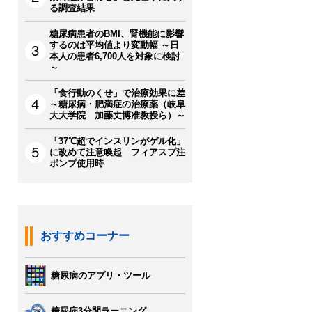
る調査結果
糖尿病患者のBMI、腎機能に影響
するのは平均値より変動幅 ～日
本人の患者6,700人を対象に検討
～
「食行動のくせ」で治療効果に差
～糖尿病・肥満症の治療薬（岐阜
大大学院 加藤丈博准教授ら）～
「37℃超でインスリンがゲル化」
に改めて注意喚起 フィアスプ注
ポンプ使用時
おすすめコーナー
糖尿病のアプリ・ツール
糖尿病3分間ラーニング