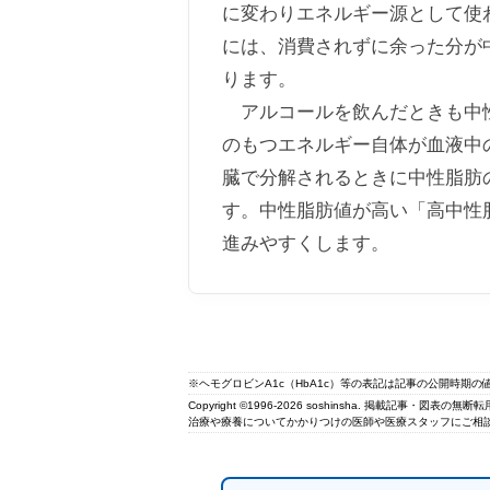
に変わりエネルギー源として使
には、消費されずに余った分が
ります。
アルコールを飲んだときも中性
のもつエネルギー自体が血液中
臓で分解されるときに中性脂肪
す。中性脂肪値が高い「高中性
進みやすくします。
※ヘモグロビンA1c（HbA1c）等の表記は記事の公開時期
Copyright ©1996-2026 soshinsha. 掲載記事・図表の
治療や療養についてかかりつけの医師や医療スタッフにご相談