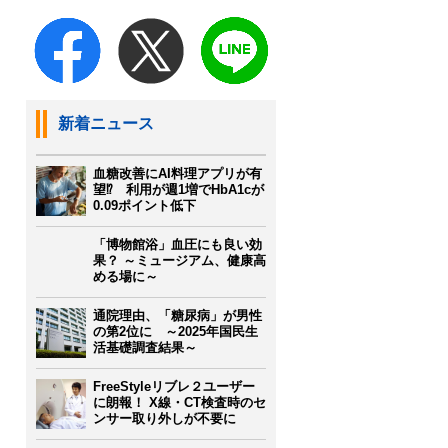
新着ニュース
血糖改善にAI料理アプリが有
望⁉ 利用が週1増でHbA1cが
0.09ポイント低下
「博物館浴」血圧にも良い効
果？ ～ミュージアム、健康高
める場に～
通院理由、「糖尿病」が男性
の第2位に ～2025年国民生
活基礎調査結果～
FreeStyleリブレ２ユーザー
に朗報！ X線・CT検査時のセ
ンサー取り外しが不要に