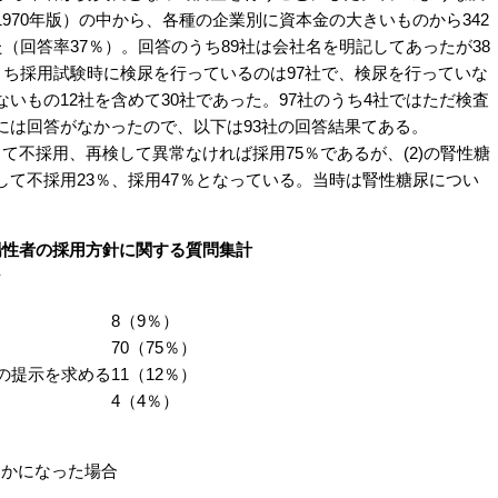
970年版）の中から、各種の企業別に資本金の大きいものから342
（回答率37％）。回答のうち89社は会社名を明記してあったが38
うち採用試験時に検尿を行っているのは97社で、検尿を行っていな
いもの12社を含めて30社であった。97社のうち4社ではただ検査
には回答がなかったので、以下は93社の回答結果てある。
て不採用、再検して異常なければ採用75％であるが、(2)の腎性糖
て不採用23％、採用47％となっている。当時は腎性糖尿につい
陽性者の採用方針に関する質問集計
針
8（9％）
70（75％）
書の提示を求める
11（12％）
4（4％）
らかになった場合