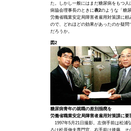
た。しかし一般にはまだ糖尿病をもつ人
病協会理事長のときに
表2
のような「糖
労働省職業安定局障害者雇用対策課に頼
ので、どれほどの効果があったのか疑問
だろうか。
図2
糖尿病青年の就職の差別揃廃を
労働省職業安定局障害者雇用対策課に要
1997年5月21日撮影。左側手前は松浦
ろは松原伸夫専門官。右手前は後藤、そ