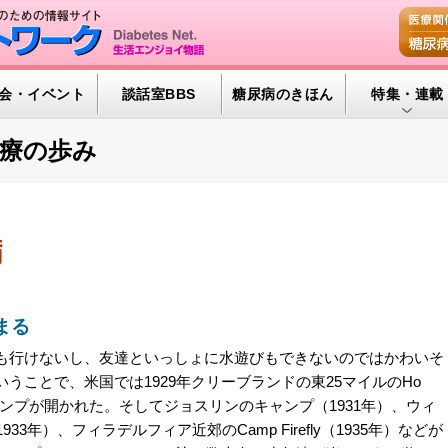
会・イベント
談話室BBS
糖尿病のきほん
特集・連載
腎臓の健康道
医療の歩み
インスリンポ
血糖トレンド
病
グリコアルブ
特集・連載 
まる
行けないし、友達といっしょに水遊びもできないのではかわいそ
うことで、米国では1929年クリーブランドの東25マイルのHo
り最初のキャンプが開かれた。そしてジョスリンのキャンプ（1931年）、ウィ
（1933年）、フィラデルフィア近郊のCamp Firefly（1935年）などが