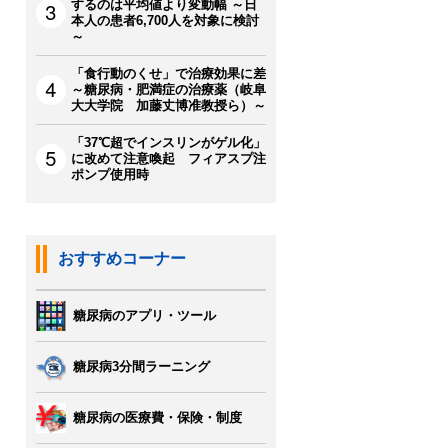
するのは平均値より変動幅 ～日
本人の患者6,700人を対象に検討
～
「食行動のくせ」で治療効果に差
～糖尿病・肥満症の治療薬（岐阜
大大学院 加藤丈博准教授ら）～
「37℃超でインスリンがゲル化」
に改めて注意喚起 フィアスプ注
ポンプ使用時
おすすめコーナー
糖尿病のアプリ・ツール
糖尿病3分間ラーニング
糖尿病の医療費・保険・制度