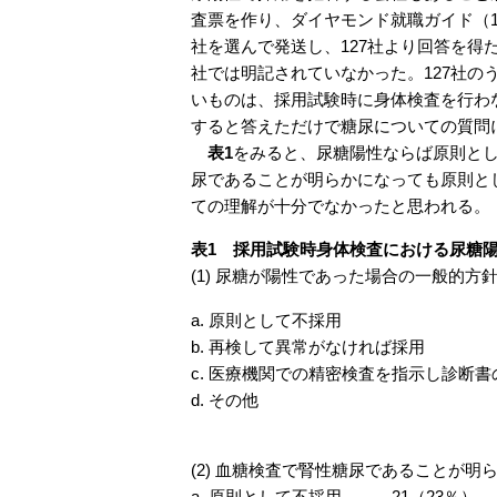
査票を作り、ダイヤモンド就職ガイド（1
社を選んで発送し、127社より回答を得た
社では明記されていなかった。127社の
いものは、採用試験時に身体検査を行わな
すると答えただけで糖尿についての質問
表1
をみると、尿糖陽性ならば原則とし
尿であることが明らかになっても原則とし
ての理解が十分でなかったと思われる。
表1 採用試験時身体検査における尿糖
(1) 尿糖が陽性であった場合の一般的方
a. 原則として不採用
b. 再検して異常がなければ採用
c. 医療機関での精密検査を指示し診断
d. その他
(2) 血糖検査で腎性糖尿であることが明
a. 原則として不採用
21（23％）