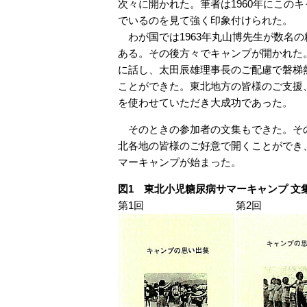
次々に開かれた。筆者は1960年にこの
でいるのを見て強く印象付けられ
た。
わが国では1963年丸山博先生が数名
ある。その後方々でキャンプが開かれた
に話し、太田辰雄理事長のご配慮で磐梯熱
ことができた。東北地方の皆様のご支援
を使わせていただき大成功であった。
そのときの参加者の文集もできた。その
北各地の皆様のご好意で開くことができ
マーキャンプが始まった。
図1 東北小児糖尿病サマーキャンプ 文
第1回
第2回